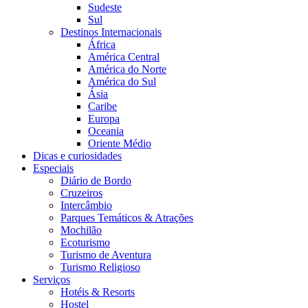
Sudeste
Sul
Destinos Internacionais
África
América Central
América do Norte
América do Sul
Ásia
Caribe
Europa
Oceania
Oriente Médio
Dicas e curiosidades
Especiais
Diário de Bordo
Cruzeiros
Intercâmbio
Parques Temáticos & Atrações
Mochilão
Ecoturismo
Turismo de Aventura
Turismo Religioso
Serviços
Hotéis & Resorts
Hostel