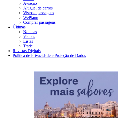
Aviação
Aluguel de carros
Vistos e passagens
WePlann
Comprar passagens
Últimas
Notícias
Vídeos
Listas
Trade
Revistas Digitais
Política de Privacidade e Proteção de Dados