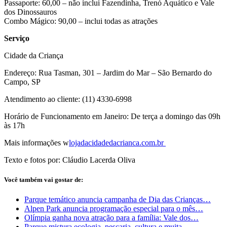
Passaporte: 60,00 – não inclui Fazendinha, Trenó Aquático e Vale
dos Dinossauros
Combo Mágico: 90,00 – inclui todas as atrações
Serviço
Cidade da Criança
Endereço: Rua Tasman, 301 – Jardim do Mar – São Bernardo do
Campo, SP
Atendimento ao cliente: (11) 4330-6998
Horário de Funcionamento em Janeiro: De terça a domingo das 09h
às 17h
Mais informações w
lojadacidadedacrianca.com.br
Texto e fotos por: Cláudio Lacerda Oliva
Você também vai gostar de:
Parque temático anuncia campanha de Dia das Crianças…
Alpen Park anuncia programação especial para o mês…
Olímpia ganha nova atração para a família: Vale dos…
Parque mistura ecologia, pescaria, cultura e muita…