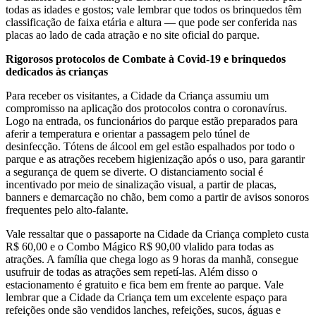
todas as idades e gostos; vale lembrar que todos os brinquedos têm
classificação de faixa etária e altura — que pode ser conferida nas
placas ao lado de cada atração e no site oficial do parque.
Rigorosos protocolos de Combate à Covid-19 e brinquedos
dedicados às crianças
Para receber os visitantes, a Cidade da Criança assumiu um
compromisso na aplicação dos protocolos contra o coronavírus.
Logo na entrada, os funcionários do parque estão preparados para
aferir a temperatura e orientar a passagem pelo túnel de
desinfecção. Tótens de álcool em gel estão espalhados por todo o
parque e as atrações recebem higienização após o uso, para garantir
a segurança de quem se diverte. O distanciamento social é
incentivado por meio de sinalização visual, a partir de placas,
banners e demarcação no chão, bem como a partir de avisos sonoros
frequentes pelo alto-falante.
Vale ressaltar que o passaporte na Cidade da Criança completo custa
R$ 60,00 e o Combo Mágico R$ 90,00 vlalido para todas as
atrações. A família que chega logo as 9 horas da manhã, consegue
usufruir de todas as atrações sem repetí-las. Além disso o
estacionamento é gratuito e fica bem em frente ao parque. Vale
lembrar que a Cidade da Criança tem um excelente espaço para
refeições onde são vendidos lanches, refeições, sucos, águas e