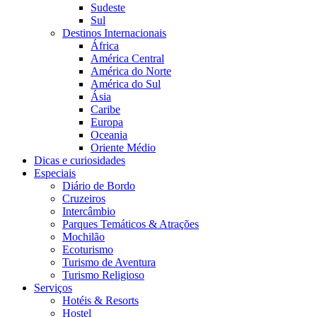
Sudeste
Sul
Destinos Internacionais
África
América Central
América do Norte
América do Sul
Ásia
Caribe
Europa
Oceania
Oriente Médio
Dicas e curiosidades
Especiais
Diário de Bordo
Cruzeiros
Intercâmbio
Parques Temáticos & Atrações
Mochilão
Ecoturismo
Turismo de Aventura
Turismo Religioso
Serviços
Hotéis & Resorts
Hostel