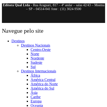
Editora Qual Ltda
- Rua Araguari, 817 – 4º andar – salas 42/43 – Moema
– SP – 04514-041 fone : (11) 3024-9500
Navegue pelo site
Destinos
Destinos Nacionais
Centro-Oeste
Norte
Nordeste
Sudeste
Sul
Destinos Internacionais
África
América Central
América do Norte
América do Sul
Ásia
Caribe
Europa
Oceania