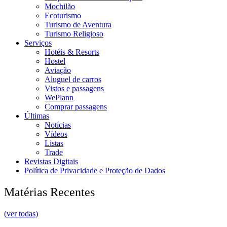
Mochilão
Ecoturismo
Turismo de Aventura
Turismo Religioso
Serviços
Hotéis & Resorts
Hostel
Aviação
Aluguel de carros
Vistos e passagens
WePlann
Comprar passagens
Últimas
Notícias
Vídeos
Listas
Trade
Revistas Digitais
Política de Privacidade e Proteção de Dados
Matérias Recentes
(ver todas)