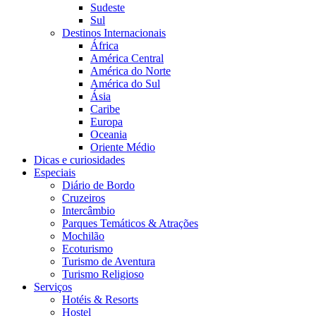
Sudeste
Sul
Destinos Internacionais
África
América Central
América do Norte
América do Sul
Ásia
Caribe
Europa
Oceania
Oriente Médio
Dicas e curiosidades
Especiais
Diário de Bordo
Cruzeiros
Intercâmbio
Parques Temáticos & Atrações
Mochilão
Ecoturismo
Turismo de Aventura
Turismo Religioso
Serviços
Hotéis & Resorts
Hostel