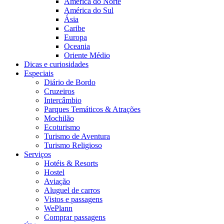
América do Norte
América do Sul
Ásia
Caribe
Europa
Oceania
Oriente Médio
Dicas e curiosidades
Especiais
Diário de Bordo
Cruzeiros
Intercâmbio
Parques Temáticos & Atrações
Mochilão
Ecoturismo
Turismo de Aventura
Turismo Religioso
Serviços
Hotéis & Resorts
Hostel
Aviação
Aluguel de carros
Vistos e passagens
WePlann
Comprar passagens