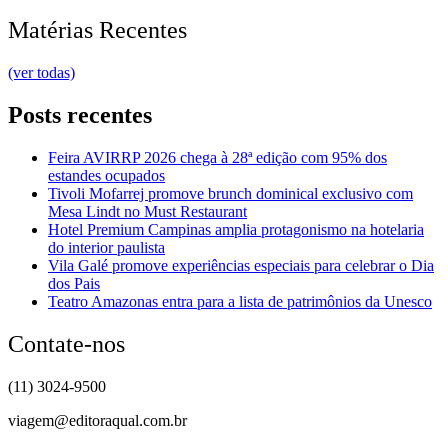
Matérias Recentes
(ver todas)
Posts recentes
Feira AVIRRP 2026 chega à 28ª edição com 95% dos
estandes ocupados
Tivoli Mofarrej promove brunch dominical exclusivo com
Mesa Lindt no Must Restaurant
Hotel Premium Campinas amplia protagonismo na hotelaria
do interior paulista
Vila Galé promove experiências especiais para celebrar o Dia
dos Pais
Teatro Amazonas entra para a lista de patrimônios da Unesco
Contate-nos
(11) 3024-9500
viagem@editoraqual.com.br