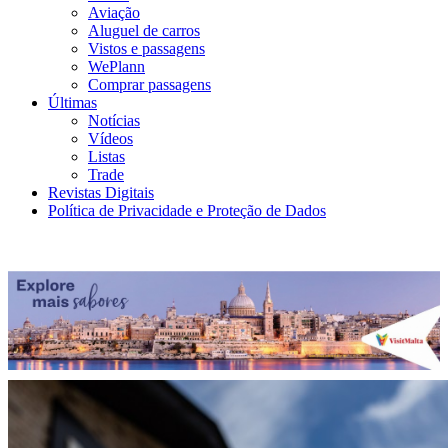
Aviação
Aluguel de carros
Vistos e passagens
WePlann
Comprar passagens
Últimas
Notícias
Vídeos
Listas
Trade
Revistas Digitais
Política de Privacidade e Proteção de Dados