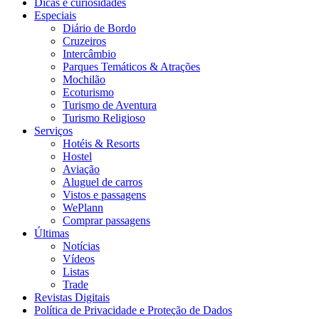
Dicas e curiosidades
Especiais
Diário de Bordo
Cruzeiros
Intercâmbio
Parques Temáticos & Atrações
Mochilão
Ecoturismo
Turismo de Aventura
Turismo Religioso
Serviços
Hotéis & Resorts
Hostel
Aviação
Aluguel de carros
Vistos e passagens
WePlann
Comprar passagens
Últimas
Notícias
Vídeos
Listas
Trade
Revistas Digitais
Política de Privacidade e Proteção de Dados