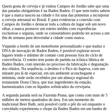
Quem gosta de cerveja e já visitou Campos do Jordão sabe que uma
das paradas obrigatórias é na Baden Baden. O que nem todos sabem
é que a marca nasceu na cidade e foi uma das primeiras a incorporar
a cerveja artesanal no Brasil. E para evidenciar a conexão com
Campos do Jordão e destacar toda a cultura do lugar sob um novo
olhar, a marca promove um roteiro inédito com experiências
exclusivas e seguras, onde os consumidores poderão ter acesso a um
fim de semana para desvendar a cidade como nunca.
Viajando a bordo de um motorhome personalizado e que traduz o
DNA de inovação de Baden Baden, é possível explorar novos
lugares tendo o mínimo de contato com pessoas fora do ciclo de
convivência. O roteiro tem ponto de partida na icônica fábrica de
Baden Baden, com imersão no processo da fabricação e degustação
dos rótulos. Na sequência, o destino é o Pico do Itapeva, com um
mirante pra lá de especial, em um ambiente aconchegante e
intimista, onde serão recebidos por um almoço regional do
restaurante Dona Chica, que traz ingredientes da estação,
harmonizados com os líquidos sofisticados da cervejaria.
A segunda parada será na Fazenda Prana, que conta com mais de 5
milhões de metros quadrados de área. Em um momento do
tradicional Beer Bath, será possível curtir o pôr do sol enquanto o
convidado experimenta o chope da Baden Baden em um banho de