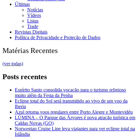
Últimas
Notícias
Vídeos
Listas
Trade
Revistas Digitais
Política de Privacidade e Proteção de Dados
Matérias Recentes
(ver todas)
Posts recentes
Espírito Santo consolida vocação para o turismo religioso
muito além da Festa da Penha
Eclipse total do Sol será transmitido ao vivo de um voo da
Iberia
Azul retoma voos regulares entre Porto Alegre e Montevidéu
LÚMINA – O Parque das Árvores é nova atração turística em
Caldas Novas (GO)
Norwegian Cruise Line leva viajantes para ver eclipse total na
Islândia