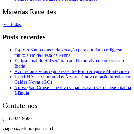
Matérias Recentes
(ver todas)
Posts recentes
Espírito Santo consolida vocação para o turismo religioso
muito além da Festa da Penha
Eclipse total do Sol será transmitido ao vivo de um voo da
Iberia
Azul retoma voos regulares entre Porto Alegre e Montevidéu
LÚMINA – O Parque das Árvores é nova atração turística em
Caldas Novas (GO)
Norwegian Cruise Line leva viajantes para ver eclipse total na
Islândia
Contate-nos
(11) 3024-9500
viagem@editoraqual.com.br