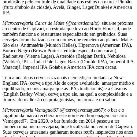
produção e pelo controle de qualidade dos estilos da marca: Pinhão
(fruto símbolo da cidade), Avelã, Ginger, Lager,Dunkel e American
IPA.
Microcervejaria Caras de Malte (@carasdemalte)
: situa-se próxima
ao centro de Capivari, na estrada que leva ao Horto Florestal, onde
também funciona o restaurante especializado em grelhados. Suas
cervejas foram batizadas com nomes que remetem ao planeta Malte.
São elas: Antimatéria (Munich Helles), Hipernova (American IPA),
Buraco Negro (Brown Porter – edição especial com cacau),
Radioativa (Vienna Lager), Asteroide (Belgian Dark), Nebulosa
(Witbier), IPL – Índia Pale Lager, Bazar (Double IPA), Imperial IPA
Maracujá, Imperial IPA Goiaba e American IPA com cacau.
Tem ainda duas cervejas sazonais e em edição limitada: a New
England IPA (cerveja tipo Ale de corpo aveludado, amargor médio e
equilibrado, menos amarga que as IPAs tradicionais) e a Cosmos
(English Barley Wine), cerveja tipo ale, na qual a complexidade e a
riqueza do malte são os protagonistas, no aroma e no sabor.
Microcervejaria Vemaguet67
(@cervejavemaguet67)
:
o bar e o
logotipo da marca receberam este nome em homenagem ao carro
Vemaguet67. Em 2020, o bar fundado em 2014 passou a ter
também uma microcervejaria, hoje localizada no centro de Capivari.
Suas cervejas artesanais ganharam nomes retrôs inspirados nos anos