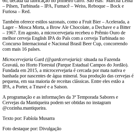
60, década da fabricação no primeiro carro. São elas: Marcha Lenta
– Pilsen, Turbinada – IPA, Fumacê – Weiss, Reboque – Bock e
Furiosa – Red.
Também oferece estilos sazonais, como a Fruit Bier – Acelerada, a
Lager – Mosca Morta, a Brow Ale Chocolate, a Dechave e a Bitter
– 1967. Em agosto, a microcervejaria recebeu o Prêmio Ouro de
melhor cerveja English IPA do País com a cerveja Turbinada no
Concurso Internacional e Nacional Brasil Beer Cup, concorrendo
com mais 16 países.
Microcervejaria
Gard
(@gardcervejaria):
situada na Fazenda
Gravatá, no Horto Florestal (Parque Estadual Campos do Jordão).
Fundada em 2015, a microcervejaria é cercada por mata nativa e
banhada por nascentes de água mineral. Sua produção das cervejas é
pequena, em sua maioria de receitas clássicas. Entre eles estão a
IPA, a Porter, a Tmavé e a Saison.
A programação e as informações da 3ª Temporada Sabores e
Cervejas da Mantiqueira podem ser obtidas no instagram
@cozinha.mantiqueira.
Texto por: Fabíola Musarra
Foto destaque por: Divulgação