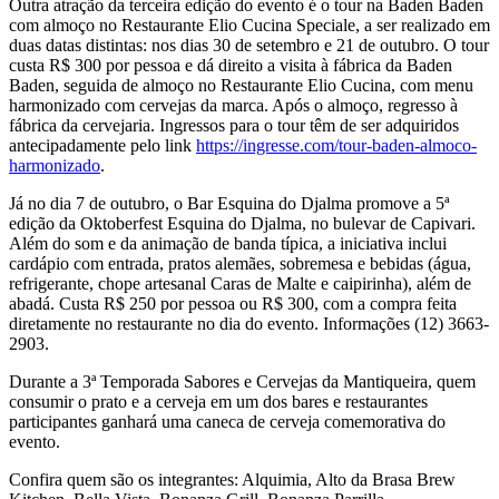
Outra atração da terceira edição do evento é o tour na Baden Baden
com almoço no Restaurante Elio Cucina Speciale, a ser realizado em
duas datas distintas: nos dias 30 de setembro e 21 de outubro. O tour
custa R$ 300 por pessoa e dá direito a visita à fábrica da Baden
Baden, seguida de almoço no Restaurante Elio Cucina, com menu
harmonizado com cervejas da marca. Após o almoço, regresso à
fábrica da cervejaria. Ingressos para o tour têm de ser adquiridos
antecipadamente pelo link
https://ingresse.com/tour-baden-almoco-
harmonizado
.
Já no dia 7 de outubro, o Bar Esquina do Djalma promove a 5ª
edição da Oktoberfest Esquina do Djalma, no bulevar de Capivari.
Além do som e da animação de banda típica, a iniciativa inclui
cardápio com entrada, pratos alemães, sobremesa e bebidas (água,
refrigerante, chope artesanal Caras de Malte e caipirinha), além de
abadá. Custa R$ 250 por pessoa ou R$ 300, com a compra feita
diretamente no restaurante no dia do evento. Informações (12) 3663-
2903.
Durante a 3ª Temporada Sabores e Cervejas da Mantiqueira, quem
consumir o prato e a cerveja em um dos bares e restaurantes
participantes ganhará uma caneca de cerveja comemorativa do
evento.
Confira quem são os integrantes: Alquimia, Alto da Brasa Brew