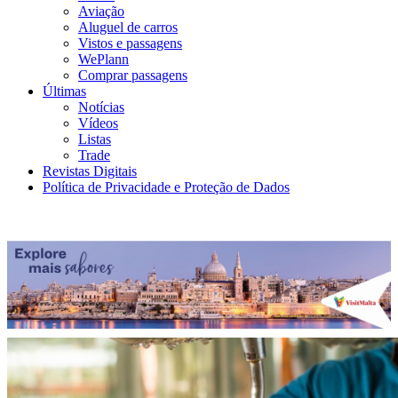
Aviação
Aluguel de carros
Vistos e passagens
WePlann
Comprar passagens
Últimas
Notícias
Vídeos
Listas
Trade
Revistas Digitais
Política de Privacidade e Proteção de Dados