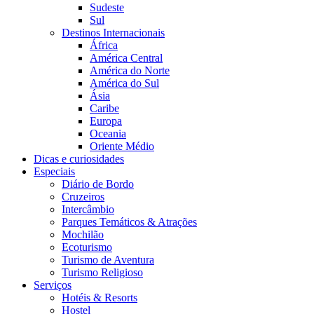
Sudeste
Sul
Destinos Internacionais
África
América Central
América do Norte
América do Sul
Ásia
Caribe
Europa
Oceania
Oriente Médio
Dicas e curiosidades
Especiais
Diário de Bordo
Cruzeiros
Intercâmbio
Parques Temáticos & Atrações
Mochilão
Ecoturismo
Turismo de Aventura
Turismo Religioso
Serviços
Hotéis & Resorts
Hostel