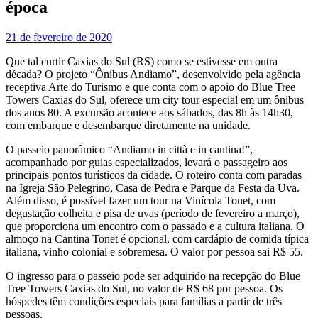
época
21 de fevereiro de 2020
Que tal curtir Caxias do Sul (RS) como se estivesse em outra
década? O projeto “Ônibus Andiamo”, desenvolvido pela agência
receptiva Arte do Turismo e que conta com o apoio do Blue Tree
Towers Caxias do Sul, oferece um city tour especial em um ônibus
dos anos 80. A excursão acontece aos sábados, das 8h às 14h30,
com embarque e desembarque diretamente na unidade.
O passeio panorâmico “Andiamo in città e in cantina!”,
acompanhado por guias especializados, levará o passageiro aos
principais pontos turísticos da cidade. O roteiro conta com paradas
na Igreja São Pelegrino, Casa de Pedra e Parque da Festa da Uva.
Além disso, é possível fazer um tour na Vinícola Tonet, com
degustação colheita e pisa de uvas (período de fevereiro a março),
que proporciona um encontro com o passado e a cultura italiana. O
almoço na Cantina Tonet é opcional, com cardápio de comida típica
italiana, vinho colonial e sobremesa. O valor por pessoa sai R$ 55.
O ingresso para o passeio pode ser adquirido na recepção do Blue
Tree Towers Caxias do Sul, no valor de R$ 68 por pessoa. Os
hóspedes têm condições especiais para famílias a partir de três
pessoas.