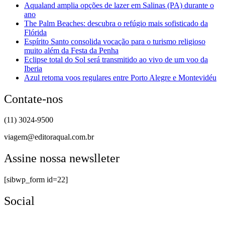
Aqualand amplia opções de lazer em Salinas (PA) durante o
ano
The Palm Beaches: descubra o refúgio mais sofisticado da
Flórida
Espírito Santo consolida vocação para o turismo religioso
muito além da Festa da Penha
Eclipse total do Sol será transmitido ao vivo de um voo da
Iberia
Azul retoma voos regulares entre Porto Alegre e Montevidéu
Contate-nos
(11) 3024-9500
viagem@editoraqual.com.br
Assine nossa newslleter
[sibwp_form id=22]
Social