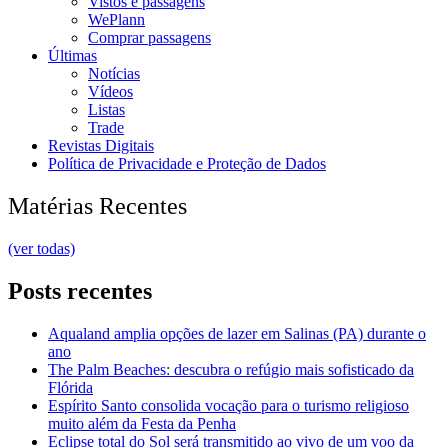
Vistos e passagens
WePlann
Comprar passagens
Últimas
Notícias
Vídeos
Listas
Trade
Revistas Digitais
Política de Privacidade e Proteção de Dados
Matérias Recentes
(ver todas)
Posts recentes
Aqualand amplia opções de lazer em Salinas (PA) durante o
ano
The Palm Beaches: descubra o refúgio mais sofisticado da
Flórida
Espírito Santo consolida vocação para o turismo religioso
muito além da Festa da Penha
Eclipse total do Sol será transmitido ao vivo de um voo da