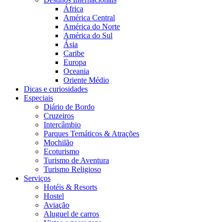
África
América Central
América do Norte
América do Sul
Ásia
Caribe
Europa
Oceania
Oriente Médio
Dicas e curiosidades
Especiais
Diário de Bordo
Cruzeiros
Intercâmbio
Parques Temáticos & Atrações
Mochilão
Ecoturismo
Turismo de Aventura
Turismo Religioso
Serviços
Hotéis & Resorts
Hostel
Aviação
Aluguel de carros