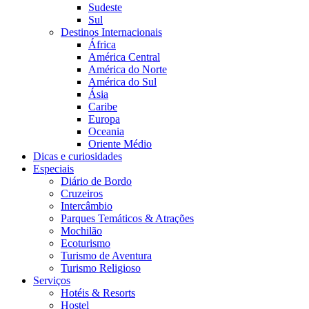
Sudeste
Sul
Destinos Internacionais
África
América Central
América do Norte
América do Sul
Ásia
Caribe
Europa
Oceania
Oriente Médio
Dicas e curiosidades
Especiais
Diário de Bordo
Cruzeiros
Intercâmbio
Parques Temáticos & Atrações
Mochilão
Ecoturismo
Turismo de Aventura
Turismo Religioso
Serviços
Hotéis & Resorts
Hostel