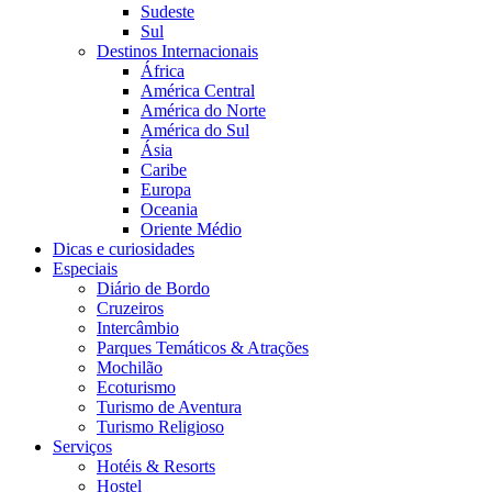
Sudeste
Sul
Destinos Internacionais
África
América Central
América do Norte
América do Sul
Ásia
Caribe
Europa
Oceania
Oriente Médio
Dicas e curiosidades
Especiais
Diário de Bordo
Cruzeiros
Intercâmbio
Parques Temáticos & Atrações
Mochilão
Ecoturismo
Turismo de Aventura
Turismo Religioso
Serviços
Hotéis & Resorts
Hostel