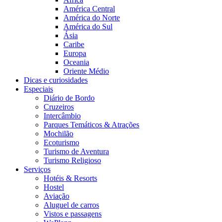
América Central
América do Norte
América do Sul
Ásia
Caribe
Europa
Oceania
Oriente Médio
Dicas e curiosidades
Especiais
Diário de Bordo
Cruzeiros
Intercâmbio
Parques Temáticos & Atrações
Mochilão
Ecoturismo
Turismo de Aventura
Turismo Religioso
Serviços
Hotéis & Resorts
Hostel
Aviação
Aluguel de carros
Vistos e passagens