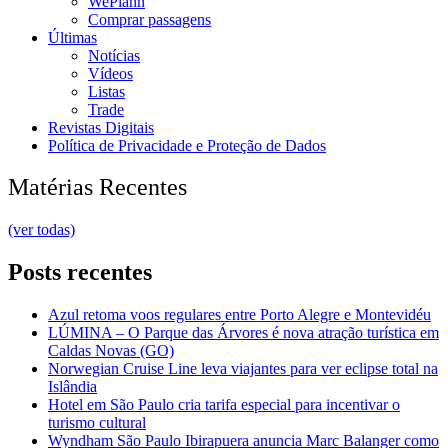
WePlann
Comprar passagens
Últimas
Notícias
Vídeos
Listas
Trade
Revistas Digitais
Política de Privacidade e Proteção de Dados
Matérias Recentes
(ver todas)
Posts recentes
Azul retoma voos regulares entre Porto Alegre e Montevidéu
LÚMINA – O Parque das Árvores é nova atração turística em
Caldas Novas (GO)
Norwegian Cruise Line leva viajantes para ver eclipse total na
Islândia
Hotel em São Paulo cria tarifa especial para incentivar o
turismo cultural
Wyndham São Paulo Ibirapuera anuncia Marc Balanger como