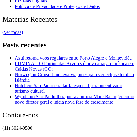
Revistas Digitais
Política de Privacidade e Proteção de Dados
Matérias Recentes
(ver todas)
Posts recentes
Azul retoma voos regulares entre Porto Alegre e Montevidéu
LÚMINA – O Parque das Árvores é nova atração turística em
Caldas Novas (GO)
Norwegian Cruise Line leva viajantes para ver eclipse total na
Islândia
Hotel em São Paulo cria tarifa especial para incentivar o
turismo cultural
Wyndham São Paulo Ibirapuera anuncia Marc Balanger como
novo diretor geral e inicia nova fase de crescimento
Contate-nos
(11) 3024-9500