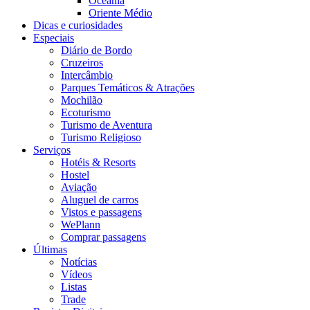
Oceania
Oriente Médio
Dicas e curiosidades
Especiais
Diário de Bordo
Cruzeiros
Intercâmbio
Parques Temáticos & Atrações
Mochilão
Ecoturismo
Turismo de Aventura
Turismo Religioso
Serviços
Hotéis & Resorts
Hostel
Aviação
Aluguel de carros
Vistos e passagens
WePlann
Comprar passagens
Últimas
Notícias
Vídeos
Listas
Trade