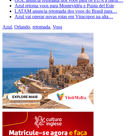
GOL anuncia retomada dos voos para os EUA a partir…
Azul retoma voos para Montevidéu e Punta del Este
LATAM anuncia retomada dos voos do Brasil para…
Azul vai operar novas rotas em Viracopos na alta…
Azul
,
Orlando
,
retomada
,
Voos