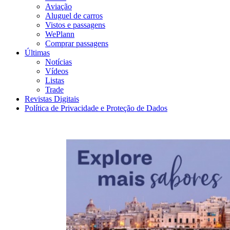
Aviação
Aluguel de carros
Vistos e passagens
WePlann
Comprar passagens
Últimas
Notícias
Vídeos
Listas
Trade
Revistas Digitais
Política de Privacidade e Proteção de Dados