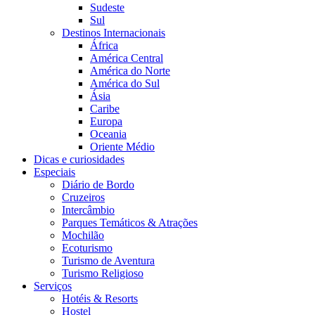
Sudeste
Sul
Destinos Internacionais
África
América Central
América do Norte
América do Sul
Ásia
Caribe
Europa
Oceania
Oriente Médio
Dicas e curiosidades
Especiais
Diário de Bordo
Cruzeiros
Intercâmbio
Parques Temáticos & Atrações
Mochilão
Ecoturismo
Turismo de Aventura
Turismo Religioso
Serviços
Hotéis & Resorts
Hostel