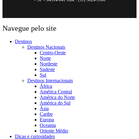
Navegue pelo site
Destinos
Destinos Nacionais
Centro-Oeste
Norte
Nordeste
Sudeste
Sul
Destinos Internacionais
África
América Central
América do Norte
América do Sul
Ásia
Caribe
Europa
Oceania
Oriente Médio
Dicas e curiosidades