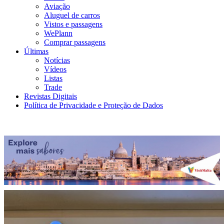
Aviação
Aluguel de carros
Vistos e passagens
WePlann
Comprar passagens
Últimas
Notícias
Vídeos
Listas
Trade
Revistas Digitais
Política de Privacidade e Proteção de Dados