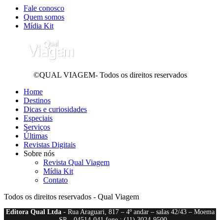
Fale conosco
Quem somos
Mídia Kit
©QUAL VIAGEM- Todos os direitos reservados
Home
Destinos
Dicas e curiosidades
Especiais
Serviços
Últimas
Revistas Digitais
Sobre nós
Revista Qual Viagem
Mídia Kit
Contato
Todos os direitos reservados - Qual Viagem
Editora Qual Ltda
- Rua Araguari, 817 – 4º andar – salas 42/43 – Moema
– SP – 04514-041 fone : (11) 3024-9500