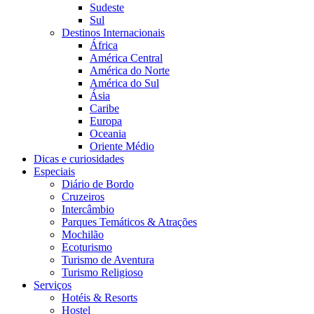
Sudeste
Sul
Destinos Internacionais
África
América Central
América do Norte
América do Sul
Ásia
Caribe
Europa
Oceania
Oriente Médio
Dicas e curiosidades
Especiais
Diário de Bordo
Cruzeiros
Intercâmbio
Parques Temáticos & Atrações
Mochilão
Ecoturismo
Turismo de Aventura
Turismo Religioso
Serviços
Hotéis & Resorts
Hostel