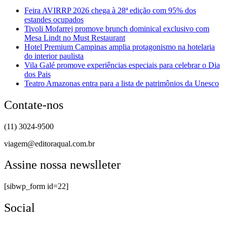
Feira AVIRRP 2026 chega à 28ª edição com 95% dos
estandes ocupados
Tivoli Mofarrej promove brunch dominical exclusivo com
Mesa Lindt no Must Restaurant
Hotel Premium Campinas amplia protagonismo na hotelaria
do interior paulista
Vila Galé promove experiências especiais para celebrar o Dia
dos Pais
Teatro Amazonas entra para a lista de patrimônios da Unesco
Contate-nos
(11) 3024-9500
viagem@editoraqual.com.br
Assine nossa newslleter
[sibwp_form id=22]
Social