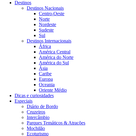
Destinos
Destinos Nacionais
Centro-Oeste
Norte
Nordeste
Sudeste
Sul
Destinos Internacionais
África
América Central
América do Norte
América do Sul
Ásia
Caribe
Europa
Oceania
Oriente Médio
Dicas e curiosidades
Especiais
Diário de Bordo
Cruzeiros
Intercâmbio
Parques Temáticos & Atrações
Mochilão
Ecoturismo