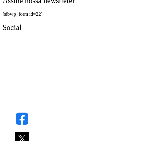
Assine nossa newslleter
[sibwp_form id=22]
Social