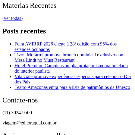
Matérias Recentes
(ver todas)
Posts recentes
Feira AVIRRP 2026 chega à 28ª edição com 95% dos
estandes ocupados
Tivoli Mofarrej promove brunch dominical exclusivo com
Mesa Lindt no Must Restaurant
Hotel Premium Campinas amplia protagonismo na hotelaria
do interior paulista
Vila Galé promove experiências especiais para celebrar o Dia
dos Pais
Teatro Amazonas entra para a lista de patrimônios da Unesco
Contate-nos
(11) 3024-9500
viagem@editoraqual.com.br