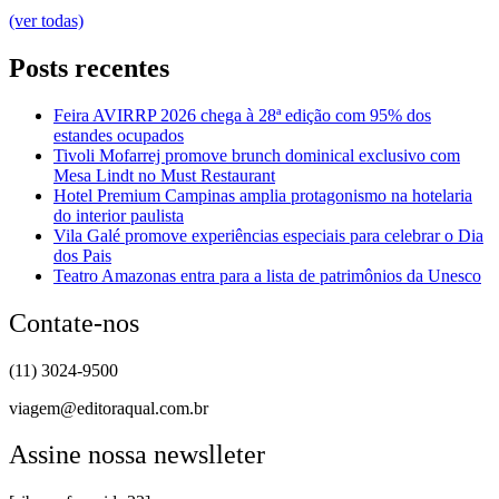
(ver todas)
Posts recentes
Feira AVIRRP 2026 chega à 28ª edição com 95% dos
estandes ocupados
Tivoli Mofarrej promove brunch dominical exclusivo com
Mesa Lindt no Must Restaurant
Hotel Premium Campinas amplia protagonismo na hotelaria
do interior paulista
Vila Galé promove experiências especiais para celebrar o Dia
dos Pais
Teatro Amazonas entra para a lista de patrimônios da Unesco
Contate-nos
(11) 3024-9500
viagem@editoraqual.com.br
Assine nossa newslleter