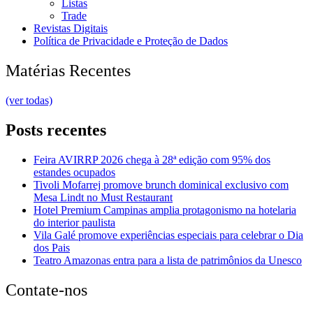
Listas
Trade
Revistas Digitais
Política de Privacidade e Proteção de Dados
Matérias Recentes
(ver todas)
Posts recentes
Feira AVIRRP 2026 chega à 28ª edição com 95% dos
estandes ocupados
Tivoli Mofarrej promove brunch dominical exclusivo com
Mesa Lindt no Must Restaurant
Hotel Premium Campinas amplia protagonismo na hotelaria
do interior paulista
Vila Galé promove experiências especiais para celebrar o Dia
dos Pais
Teatro Amazonas entra para a lista de patrimônios da Unesco
Contate-nos