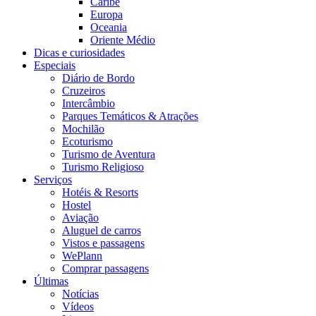
Caribe
Europa
Oceania
Oriente Médio
Dicas e curiosidades
Especiais
Diário de Bordo
Cruzeiros
Intercâmbio
Parques Temáticos & Atrações
Mochilão
Ecoturismo
Turismo de Aventura
Turismo Religioso
Serviços
Hotéis & Resorts
Hostel
Aviação
Aluguel de carros
Vistos e passagens
WePlann
Comprar passagens
Últimas
Notícias
Vídeos