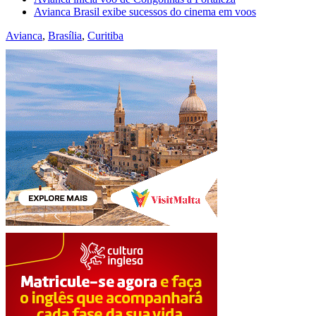
Avianca Brasil exibe sucessos do cinema em voos
Avianca
,
Brasília
,
Curitiba