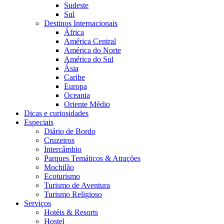
Sudeste
Sul
Destinos Internacionais
África
América Central
América do Norte
América do Sul
Ásia
Caribe
Europa
Oceania
Oriente Médio
Dicas e curiosidades
Especiais
Diário de Bordo
Cruzeiros
Intercâmbio
Parques Temáticos & Atrações
Mochilão
Ecoturismo
Turismo de Aventura
Turismo Religioso
Serviços
Hotéis & Resorts
Hostel