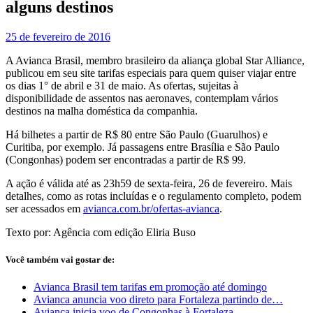
alguns destinos
25 de fevereiro de 2016
A Avianca Brasil, membro brasileiro da aliança global Star Alliance,
publicou em seu site tarifas especiais para quem quiser viajar entre
os dias 1° de abril e 31 de maio. As ofertas, sujeitas à
disponibilidade de assentos nas aeronaves, contemplam vários
destinos na malha doméstica da companhia.
Há bilhetes a partir de R$ 80 entre São Paulo (Guarulhos) e
Curitiba, por exemplo. Já passagens entre Brasília e São Paulo
(Congonhas) podem ser encontradas a partir de R$ 99.
A ação é válida até as 23h59 de sexta-feira, 26 de fevereiro. Mais
detalhes, como as rotas incluídas e o regulamento completo, podem
ser acessados em
avianca.com.br/ofertas-avianca
.
Texto por: Agência com edição Eliria Buso
Você também vai gostar de:
Avianca Brasil tem tarifas em promoção até domingo
Avianca anuncia voo direto para Fortaleza partindo de…
Avianca inicia voo de Congonhas à Fortaleza