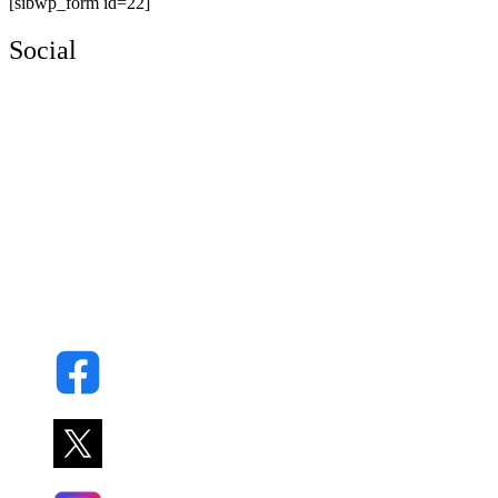
[sibwp_form id=22]
Social