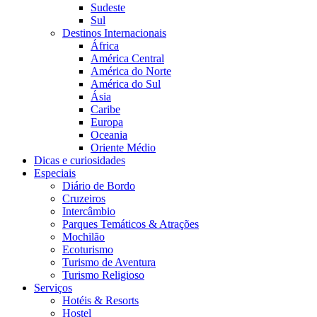
Sudeste
Sul
Destinos Internacionais
África
América Central
América do Norte
América do Sul
Ásia
Caribe
Europa
Oceania
Oriente Médio
Dicas e curiosidades
Especiais
Diário de Bordo
Cruzeiros
Intercâmbio
Parques Temáticos & Atrações
Mochilão
Ecoturismo
Turismo de Aventura
Turismo Religioso
Serviços
Hotéis & Resorts
Hostel