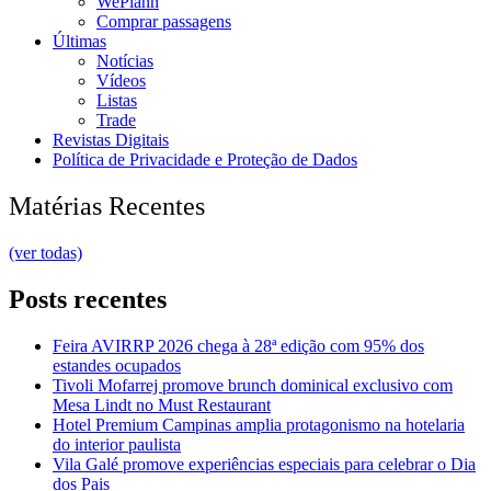
WePlann
Comprar passagens
Últimas
Notícias
Vídeos
Listas
Trade
Revistas Digitais
Política de Privacidade e Proteção de Dados
Matérias Recentes
(ver todas)
Posts recentes
Feira AVIRRP 2026 chega à 28ª edição com 95% dos
estandes ocupados
Tivoli Mofarrej promove brunch dominical exclusivo com
Mesa Lindt no Must Restaurant
Hotel Premium Campinas amplia protagonismo na hotelaria
do interior paulista
Vila Galé promove experiências especiais para celebrar o Dia
dos Pais