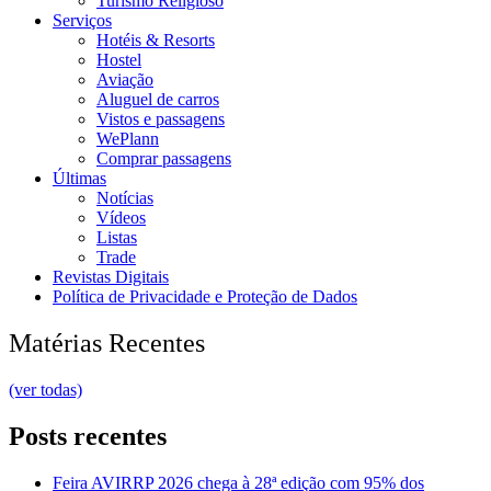
Turismo Religioso
Serviços
Hotéis & Resorts
Hostel
Aviação
Aluguel de carros
Vistos e passagens
WePlann
Comprar passagens
Últimas
Notícias
Vídeos
Listas
Trade
Revistas Digitais
Política de Privacidade e Proteção de Dados
Matérias Recentes
(ver todas)
Posts recentes
Feira AVIRRP 2026 chega à 28ª edição com 95% dos