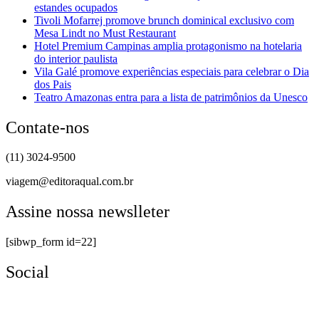
estandes ocupados
Tivoli Mofarrej promove brunch dominical exclusivo com
Mesa Lindt no Must Restaurant
Hotel Premium Campinas amplia protagonismo na hotelaria
do interior paulista
Vila Galé promove experiências especiais para celebrar o Dia
dos Pais
Teatro Amazonas entra para a lista de patrimônios da Unesco
Contate-nos
(11) 3024-9500
viagem@editoraqual.com.br
Assine nossa newslleter
[sibwp_form id=22]
Social