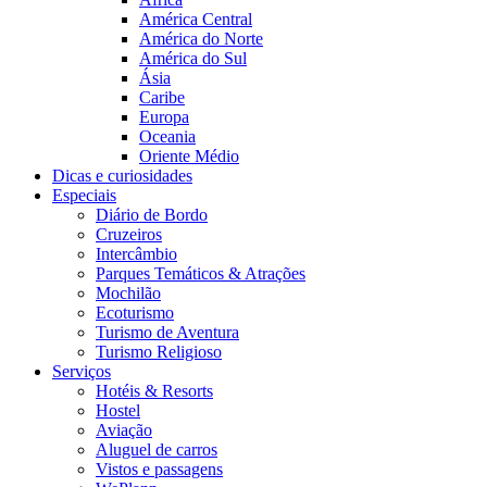
América Central
América do Norte
América do Sul
Ásia
Caribe
Europa
Oceania
Oriente Médio
Dicas e curiosidades
Especiais
Diário de Bordo
Cruzeiros
Intercâmbio
Parques Temáticos & Atrações
Mochilão
Ecoturismo
Turismo de Aventura
Turismo Religioso
Serviços
Hotéis & Resorts
Hostel
Aviação
Aluguel de carros
Vistos e passagens