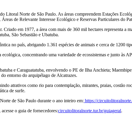
 do Litoral Norte de São Paulo. As áreas compreendem Estações Ecológ
 Áreas de Relevante Interesse Ecológico e Reservas Particulares do Pa
. Criado em 1977, a área com mais de 360 mil hectares representa a ma
tatuba, São Sebastião e Ubatuba.
tica no país, abrigando 1.361 espécies de animais e cerca de 1200 tipo
ecológica, concentrando uma variedade de ecossistemas e junto às APA
Ubatuba e Caraguatatuba, envolvendo o PE de Ilha Anchieta; Maembipe,
a do entorno do arquipélago de Alcatrazes.
nindo atrativos como rio para contemplação, mirantes, praias, costão r
tica de surfe.
 Norte de São Paulo durante o ano inteiro em:
https://circuitolitoralnorte
, acesse o guia de fornecedores:
circuitolitoralnorte.tur.br/guiageral
.