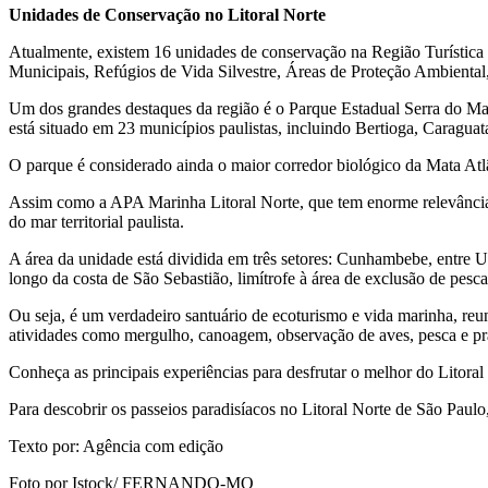
Unidades de Conservação no Litoral Norte
Atualmente, existem 16 unidades de conservação na Região Turística
Municipais, Refúgios de Vida Silvestre, Áreas de Proteção Ambiental,
Um dos grandes destaques da região é o Parque Estadual Serra do Mar
está situado em 23 municípios paulistas, incluindo Bertioga, Caragua
O parque é considerado ainda o maior corredor biológico da Mata Atlân
Assim como a APA Marinha Litoral Norte, que tem enorme relevância 
do mar territorial paulista.
A área da unidade está dividida em três setores: Cunhambebe, entre 
longo da costa de São Sebastião, limítrofe à área de exclusão de pesc
Ou seja, é um verdadeiro santuário de ecoturismo e vida marinha, reu
atividades como mergulho, canoagem, observação de aves, pesca e prá
Conheça as principais experiências para desfrutar o melhor do Litoral
Para descobrir os passeios paradisíacos no Litoral Norte de São Paulo
Texto por: Agência com edição
Foto por Istock/ FERNANDO-MO