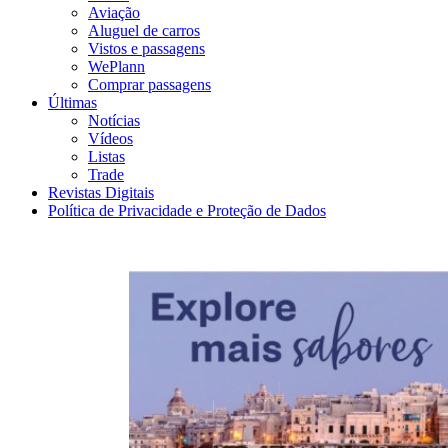
Aviação
Aluguel de carros
Vistos e passagens
WePlann
Comprar passagens
Últimas
Notícias
Vídeos
Listas
Trade
Revistas Digitais
Política de Privacidade e Proteção de Dados