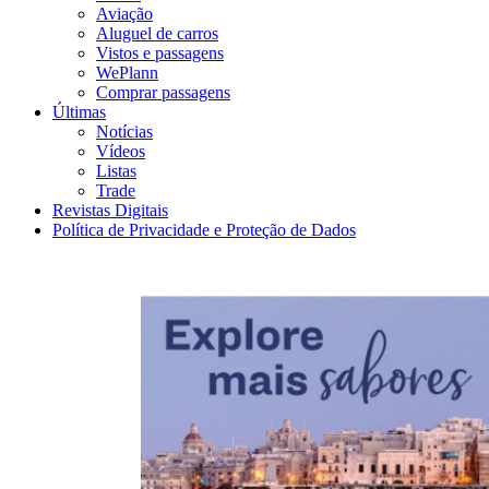
Aviação
Aluguel de carros
Vistos e passagens
WePlann
Comprar passagens
Últimas
Notícias
Vídeos
Listas
Trade
Revistas Digitais
Política de Privacidade e Proteção de Dados