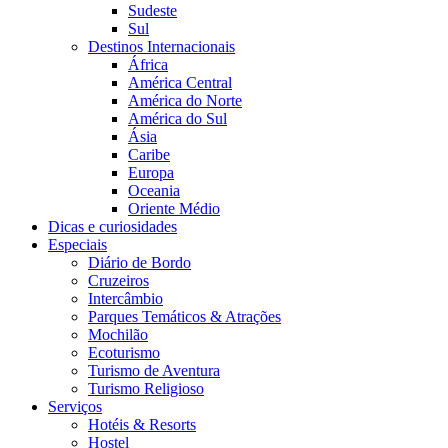
Sudeste
Sul
Destinos Internacionais
África
América Central
América do Norte
América do Sul
Ásia
Caribe
Europa
Oceania
Oriente Médio
Dicas e curiosidades
Especiais
Diário de Bordo
Cruzeiros
Intercâmbio
Parques Temáticos & Atrações
Mochilão
Ecoturismo
Turismo de Aventura
Turismo Religioso
Serviços
Hotéis & Resorts
Hostel