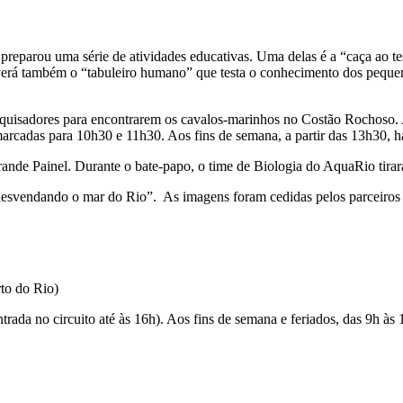
eparou uma série de atividades educativas. Uma delas é a “caça ao teso
averá também o “tabuleiro humano” que testa o conhecimento dos peque
uisadores para encontrarem os cavalos-marinhos no Costão Rochoso. A p
cadas para 10h30 e 11h30. Aos fins de semana, a partir das 13h30, ha
de Painel. Durante o bate-papo, o time de Biologia do AquaRio tirará
 desvendando o mar do Rio”. As imagens foram cedidas pelos parceiros
to do Rio)
ada no circuito até às 16h). Aos fins de semana e feriados, das 9h às 