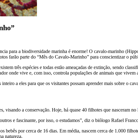
nho”
ia para a biodiversidade marinha é enorme! O cavalo-marinho (Hippo
otos farão parte do “Mês do Cavalo-Marinho” para conscientizar o públ
existem três espécies e todas estão ameaçadas de extinção, sendo clas
dor onde vive e, com isso, controla populações de animais que vivem a
inteiro a eles para que os visitantes possam aprender mais sobre o cav
s, visando a conservação. Hoje, há quase 40 filhotes que nasceram no l
tros e fascinante, por isso, o estudamos”, diz o biólogo Rafael Franco
s bebês por cerca de 16 dias. Em média, nascem cerca de 1.000 filhotes, 
na natureza.