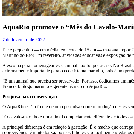
AquaRio promove o “Mês do Cavalo-Mari
7 de fevereiro de 2022
Ele é pequenino — em média tem cerca de 15 cm — mas sua importânc
Marinho do Rio! Em fevereiro, atividades educativas e exposição de f
A escolha para homenagear esse animal não foi por acaso. No Brasil 
extremamente importante para o ecossistema marinho, pois é um preda
“É um animal que precisa ser preservado. Por isso, dedicamos um mês 
Franco, biólogo marinho e gerente técnico do AquaRio.
Pesquisa para conservação
O AquaRio está à frente de uma pesquisa sobre reprodução destes sere
“O cavalo-marinho é um animal completamente diferente de todos os ou
A principal diferença é em relação à gestação. É o macho que carrega o
sobrevivência é muito baixa, pois os filhotes são facilmente predados 