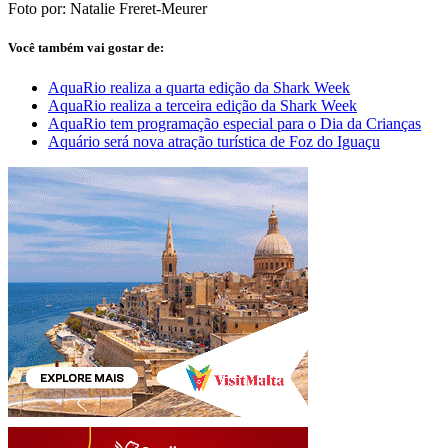
Foto por: Natalie Freret-Meurer
Você também vai gostar de:
AquaRio realiza a quarta edição da Shark Week
AquaRio realiza a terceira edição da Shark Week
AquaRio tem programação especial para o Dia da Crianças
Aquário será nova atração turística de Foz do Iguaçu