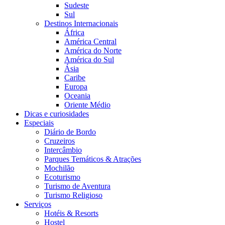
Sudeste
Sul
Destinos Internacionais
África
América Central
América do Norte
América do Sul
Ásia
Caribe
Europa
Oceania
Oriente Médio
Dicas e curiosidades
Especiais
Diário de Bordo
Cruzeiros
Intercâmbio
Parques Temáticos & Atrações
Mochilão
Ecoturismo
Turismo de Aventura
Turismo Religioso
Serviços
Hotéis & Resorts
Hostel