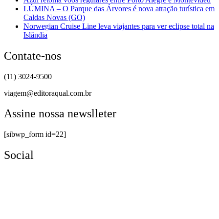
LÚMINA – O Parque das Árvores é nova atração turística em
Caldas Novas (GO)
Norwegian Cruise Line leva viajantes para ver eclipse total na
Islândia
Contate-nos
(11) 3024-9500
viagem@editoraqual.com.br
Assine nossa newslleter
[sibwp_form id=22]
Social