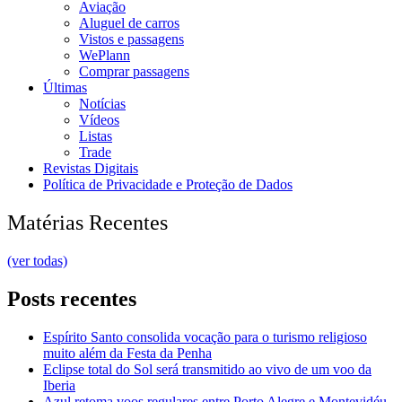
Aviação
Aluguel de carros
Vistos e passagens
WePlann
Comprar passagens
Últimas
Notícias
Vídeos
Listas
Trade
Revistas Digitais
Política de Privacidade e Proteção de Dados
Matérias Recentes
(ver todas)
Posts recentes
Espírito Santo consolida vocação para o turismo religioso
muito além da Festa da Penha
Eclipse total do Sol será transmitido ao vivo de um voo da
Iberia
Azul retoma voos regulares entre Porto Alegre e Montevidéu