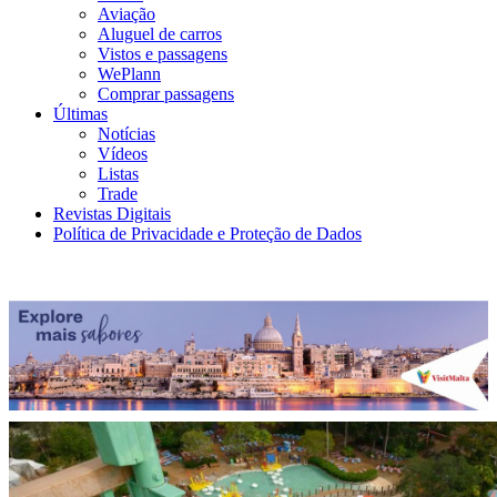
Aviação
Aluguel de carros
Vistos e passagens
WePlann
Comprar passagens
Últimas
Notícias
Vídeos
Listas
Trade
Revistas Digitais
Política de Privacidade e Proteção de Dados