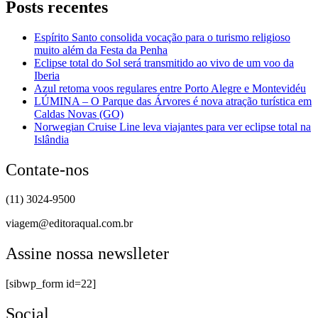
Posts recentes
Espírito Santo consolida vocação para o turismo religioso
muito além da Festa da Penha
Eclipse total do Sol será transmitido ao vivo de um voo da
Iberia
Azul retoma voos regulares entre Porto Alegre e Montevidéu
LÚMINA – O Parque das Árvores é nova atração turística em
Caldas Novas (GO)
Norwegian Cruise Line leva viajantes para ver eclipse total na
Islândia
Contate-nos
(11) 3024-9500
viagem@editoraqual.com.br
Assine nossa newslleter
[sibwp_form id=22]
Social