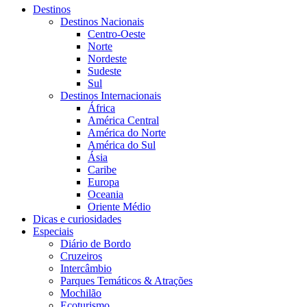
Destinos
Destinos Nacionais
Centro-Oeste
Norte
Nordeste
Sudeste
Sul
Destinos Internacionais
África
América Central
América do Norte
América do Sul
Ásia
Caribe
Europa
Oceania
Oriente Médio
Dicas e curiosidades
Especiais
Diário de Bordo
Cruzeiros
Intercâmbio
Parques Temáticos & Atrações
Mochilão
Ecoturismo