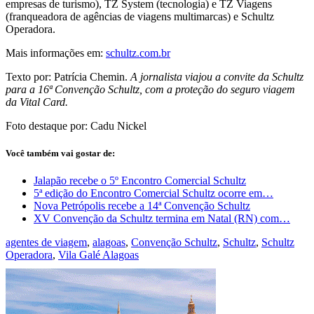
empresas de turismo), TZ System (tecnologia) e TZ Viagens
(franqueadora de agências de viagens multimarcas) e Schultz
Operadora.
Mais informações em:
schultz.com.br
Texto por: Patrícia Chemin.
A jornalista viajou a convite da Schultz
para a 16ª Convenção Schultz, com a proteção do seguro viagem
da Vital Card.
Foto destaque por: Cadu Nickel
Você também vai gostar de:
Jalapão recebe o 5º Encontro Comercial Schultz
5ª edição do Encontro Comercial Schultz ocorre em…
Nova Petrópolis recebe a 14ª Convenção Schultz
XV Convenção da Schultz termina em Natal (RN) com…
agentes de viagem
,
alagoas
,
Convenção Schultz
,
Schultz
,
Schultz
Operadora
,
Vila Galé Alagoas