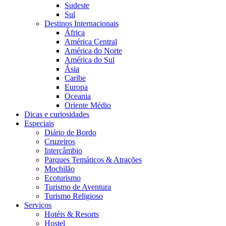
Sudeste
Sul
Destinos Internacionais
África
América Central
América do Norte
América do Sul
Ásia
Caribe
Europa
Oceania
Oriente Médio
Dicas e curiosidades
Especiais
Diário de Bordo
Cruzeiros
Intercâmbio
Parques Temáticos & Atrações
Mochilão
Ecoturismo
Turismo de Aventura
Turismo Religioso
Serviços
Hotéis & Resorts
Hostel