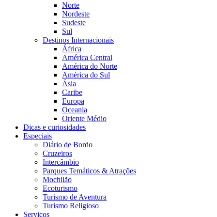
Norte
Nordeste
Sudeste
Sul
Destinos Internacionais
África
América Central
América do Norte
América do Sul
Ásia
Caribe
Europa
Oceania
Oriente Médio
Dicas e curiosidades
Especiais
Diário de Bordo
Cruzeiros
Intercâmbio
Parques Temáticos & Atrações
Mochilão
Ecoturismo
Turismo de Aventura
Turismo Religioso
Serviços