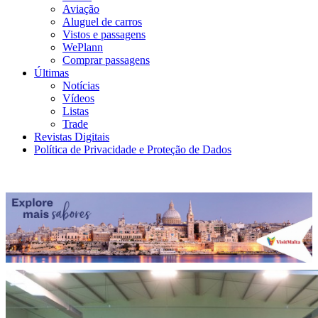
Aviação
Aluguel de carros
Vistos e passagens
WePlann
Comprar passagens
Últimas
Notícias
Vídeos
Listas
Trade
Revistas Digitais
Política de Privacidade e Proteção de Dados