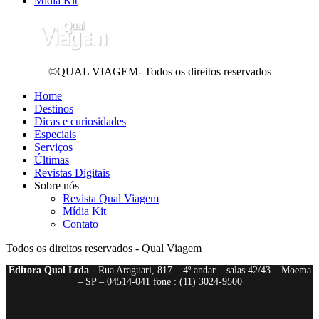
Mídia Kit
©QUAL VIAGEM- Todos os direitos reservados
Home
Destinos
Dicas e curiosidades
Especiais
Serviços
Últimas
Revistas Digitais
Sobre nós
Revista Qual Viagem
Mídia Kit
Contato
Todos os direitos reservados - Qual Viagem
Editora Qual Ltda
- Rua Araguari, 817 – 4º andar – salas 42/43 – Moema
– SP – 04514-041 fone : (11) 3024-9500