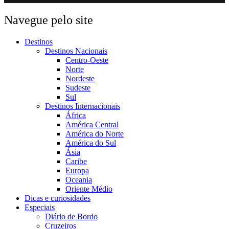
Navegue pelo site
Destinos
Destinos Nacionais
Centro-Oeste
Norte
Nordeste
Sudeste
Sul
Destinos Internacionais
África
América Central
América do Norte
América do Sul
Ásia
Caribe
Europa
Oceania
Oriente Médio
Dicas e curiosidades
Especiais
Diário de Bordo
Cruzeiros