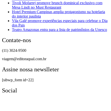
Tivoli Mofarrej promove brunch dominical exclusivo com
Mesa Lindt no Must Restaurant
Hotel Premium Campinas amplia protagonismo na hotelaria
do interior paulista
Vila Galé promove experiências especiais para celebrar o Dia
dos Pais
Teatro Amazonas entra para a lista de patrimônios da Unesco
Contate-nos
(11) 3024-9500
viagem@editoraqual.com.br
Assine nossa newslleter
[sibwp_form id=22]
Social