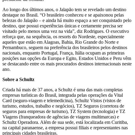
Ao longo dos últimos anos, o Jalapão tem se revelado um destino
destaque no Brasil. “O brasileiro conheceu e se apaixonou pelas
belezas do Jalapão – e ainda há muito espaço a ser conquistado pelo
destino, que possui experiências únicas e certamente precisa ser
visitado pelo menos uma vez na vida”, diz Rodrigues. O executivo
reforça que, na sequência, os resorts do Nordeste, especialmente
aqueles que estão em Alagoas, Bahia, Rio Grande do Norte e
Pernambuco, seguem na preferência dos brasileiros pelos destinos
nacionais, enquanto Portugal, França, Itália ocupam as primeiras
posições nas opções da Europa e Egito, Estados Unidos e Peru vêm
se destacando entre os mais procurados destinos internacionais neste
ano.
Sobre a Schultz
Criada há mais de 37 anos, a Schultz é uma das mais completas
empresas turísticas do Brasil, integrada pelas operações da Vital
Card (seguro-viagem e telemedicina), Schultz Vistos (vistos de
turismo, estudos, trabalho e negócios), TZ Seguros (corretora de
seguros para empresas de turismo), TZ System (tecnologia) e TZ
Viagens (franqueadora de agências de viagens multimarcas) e
Schultz Operadora. Além de sua sede, está localizada em Curitiba,
na capital paranaense, a empresa possui filiais e representantes nas
principais cidades brasileiras.