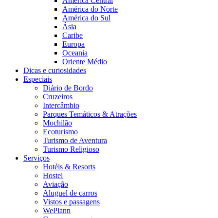
América Central
América do Norte
América do Sul
Ásia
Caribe
Europa
Oceania
Oriente Médio
Dicas e curiosidades
Especiais
Diário de Bordo
Cruzeiros
Intercâmbio
Parques Temáticos & Atrações
Mochilão
Ecoturismo
Turismo de Aventura
Turismo Religioso
Serviços
Hotéis & Resorts
Hostel
Aviação
Aluguel de carros
Vistos e passagens
WePlann