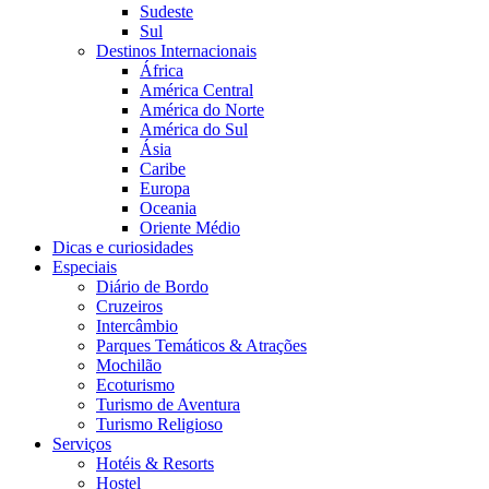
Sudeste
Sul
Destinos Internacionais
África
América Central
América do Norte
América do Sul
Ásia
Caribe
Europa
Oceania
Oriente Médio
Dicas e curiosidades
Especiais
Diário de Bordo
Cruzeiros
Intercâmbio
Parques Temáticos & Atrações
Mochilão
Ecoturismo
Turismo de Aventura
Turismo Religioso
Serviços
Hotéis & Resorts
Hostel