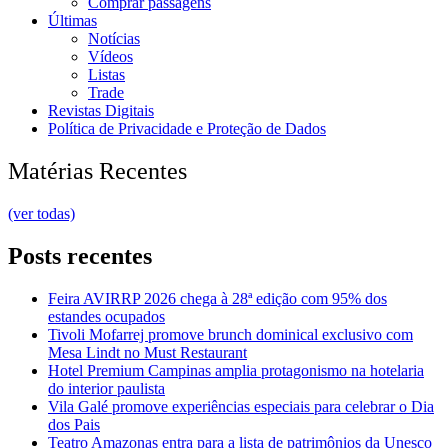
Comprar passagens
Últimas
Notícias
Vídeos
Listas
Trade
Revistas Digitais
Política de Privacidade e Proteção de Dados
Matérias Recentes
(ver todas)
Posts recentes
Feira AVIRRP 2026 chega à 28ª edição com 95% dos
estandes ocupados
Tivoli Mofarrej promove brunch dominical exclusivo com
Mesa Lindt no Must Restaurant
Hotel Premium Campinas amplia protagonismo na hotelaria
do interior paulista
Vila Galé promove experiências especiais para celebrar o Dia
dos Pais
Teatro Amazonas entra para a lista de patrimônios da Unesco