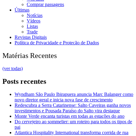
Comprar passagens
Últimas
Notícias
Vídeos
Listas
Trade
Revistas Digitais
Política de Privacidade e Proteção de Dados
Matérias Recentes
(ver todas)
Posts recentes
Wyndham São Paulo Ibirapuera anuncia Marc Balanger como
novo diretor geral e inicia nova fase de crescimento
Redescubra a Serra Catarinense: Salto Caveiras ganha novos
investimentos e Pousada Paraíso do Salto vira destaque
Monte Verde encanta turistas em todas as estações do ano
Do cervejeiro ao sommelier: um roteiro para todos os tipos de
pai
Atlantica Hospitality International transforma corrida de rua