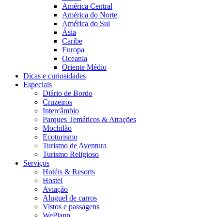
América Central
América do Norte
América do Sul
Ásia
Caribe
Europa
Oceania
Oriente Médio
Dicas e curiosidades
Especiais
Diário de Bordo
Cruzeiros
Intercâmbio
Parques Temáticos & Atrações
Mochilão
Ecoturismo
Turismo de Aventura
Turismo Religioso
Serviços
Hotéis & Resorts
Hostel
Aviação
Aluguel de carros
Vistos e passagens
WePlann