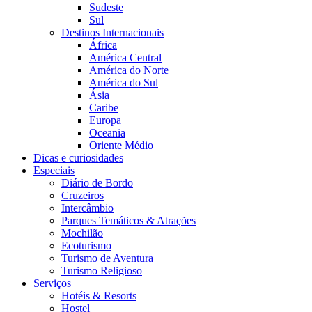
Sudeste
Sul
Destinos Internacionais
África
América Central
América do Norte
América do Sul
Ásia
Caribe
Europa
Oceania
Oriente Médio
Dicas e curiosidades
Especiais
Diário de Bordo
Cruzeiros
Intercâmbio
Parques Temáticos & Atrações
Mochilão
Ecoturismo
Turismo de Aventura
Turismo Religioso
Serviços
Hotéis & Resorts
Hostel