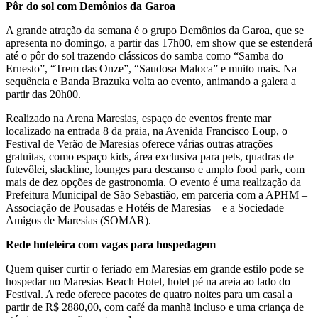
Pôr do sol com Demônios da Garoa
A grande atração da semana é o grupo Demônios da Garoa, que se
apresenta no domingo, a partir das 17h00, em show que se estenderá
até o pôr do sol trazendo clássicos do samba como “Samba do
Ernesto”, “Trem das Onze”, “Saudosa Maloca” e muito mais. Na
sequência e Banda Brazuka volta ao evento, animando a galera a
partir das 20h00.
Realizado na Arena Maresias, espaço de eventos frente mar
localizado na entrada 8 da praia, na Avenida Francisco Loup, o
Festival de Verão de Maresias oferece várias outras atrações
gratuitas, como espaço kids, área exclusiva para pets, quadras de
futevôlei, slackline, lounges para descanso e amplo food park, com
mais de dez opções de gastronomia. O evento é uma realização da
Prefeitura Municipal de São Sebastião, em parceria com a APHM –
Associação de Pousadas e Hotéis de Maresias – e a Sociedade
Amigos de Maresias (SOMAR).
Rede hoteleira com vagas para hospedagem
Quem quiser curtir o feriado em Maresias em grande estilo pode se
hospedar no Maresias Beach Hotel, hotel pé na areia ao lado do
Festival. A rede oferece pacotes de quatro noites para um casal a
partir de R$ 2880,00, com café da manhã incluso e uma criança de