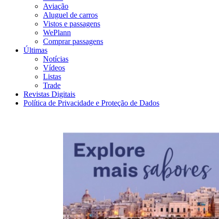
Aviação
Aluguel de carros
Vistos e passagens
WePlann
Comprar passagens
Últimas
Notícias
Vídeos
Listas
Trade
Revistas Digitais
Política de Privacidade e Proteção de Dados