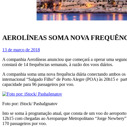
AEROLÍNEAS SOMA NOVA FREQUÊNC
13 de março de 2018
A companhia Aerolíneas anunciou que começará a operar uma segunda fr
constará de 14 frequências semanais, à razão dos voos diários.
A companhia soma uma nova frequência diária conectando ambos os des
internacional “Salgado Filho” de Porto Alegre (POA) às 20h15 e pa
capacidade para 96 passageiros por voo.
Foto por: iStock/ PashaIgnatov
Isto se soma à programação atual, que consta de um voo do aeroporto 
12h15 com chegadas ao Aeroparque Metropolitano “Jorge Newbery” d
170 passageiros por voo.