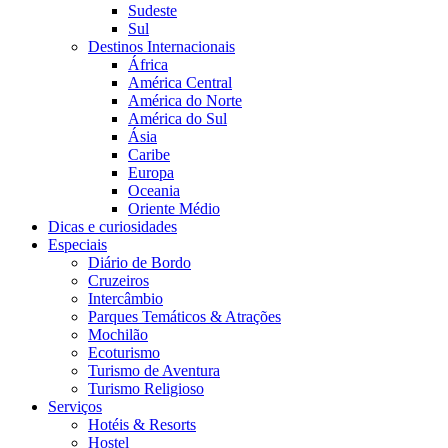
Sudeste
Sul
Destinos Internacionais
África
América Central
América do Norte
América do Sul
Ásia
Caribe
Europa
Oceania
Oriente Médio
Dicas e curiosidades
Especiais
Diário de Bordo
Cruzeiros
Intercâmbio
Parques Temáticos & Atrações
Mochilão
Ecoturismo
Turismo de Aventura
Turismo Religioso
Serviços
Hotéis & Resorts
Hostel