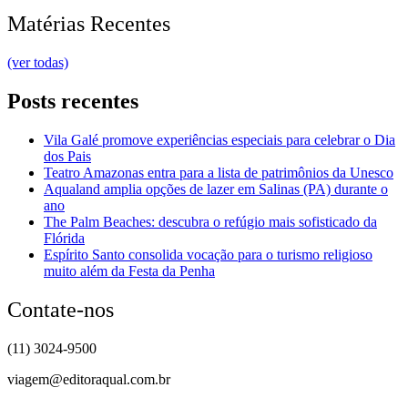
Matérias Recentes
(ver todas)
Posts recentes
Vila Galé promove experiências especiais para celebrar o Dia
dos Pais
Teatro Amazonas entra para a lista de patrimônios da Unesco
Aqualand amplia opções de lazer em Salinas (PA) durante o
ano
The Palm Beaches: descubra o refúgio mais sofisticado da
Flórida
Espírito Santo consolida vocação para o turismo religioso
muito além da Festa da Penha
Contate-nos
(11) 3024-9500
viagem@editoraqual.com.br