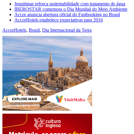
Jequitimar reforça sustentabilidade com tratamento de água
IBEROSTAR comemora o Dia Mundial do Meio Ambiente
Accor anuncia abertura oficial do Fastbooking no Brasil
AccorHotels estabelece expectativas para 2016
AccorHotels
,
Brasil
,
Dia Internacional da Terra