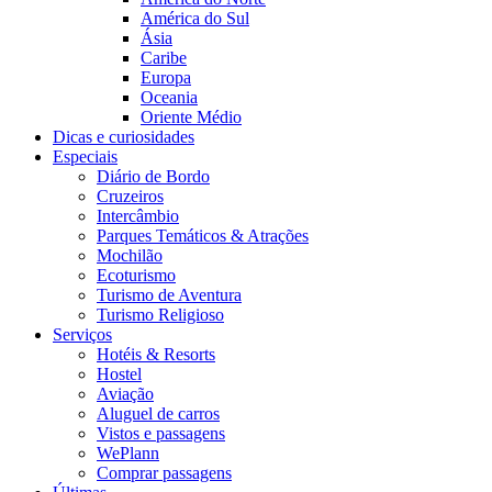
América do Sul
Ásia
Caribe
Europa
Oceania
Oriente Médio
Dicas e curiosidades
Especiais
Diário de Bordo
Cruzeiros
Intercâmbio
Parques Temáticos & Atrações
Mochilão
Ecoturismo
Turismo de Aventura
Turismo Religioso
Serviços
Hotéis & Resorts
Hostel
Aviação
Aluguel de carros
Vistos e passagens
WePlann
Comprar passagens