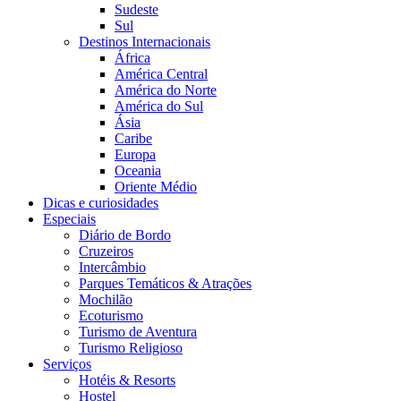
Sudeste
Sul
Destinos Internacionais
África
América Central
América do Norte
América do Sul
Ásia
Caribe
Europa
Oceania
Oriente Médio
Dicas e curiosidades
Especiais
Diário de Bordo
Cruzeiros
Intercâmbio
Parques Temáticos & Atrações
Mochilão
Ecoturismo
Turismo de Aventura
Turismo Religioso
Serviços
Hotéis & Resorts
Hostel