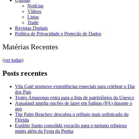
Últimas
Notícias
Vídeos
Listas
Trade
Revistas Digitais
Política de Privacidade e Proteção de Dados
Matérias Recentes
(ver todas)
Posts recentes
Vila Galé promove experiências especiais para celebrar o Dia
dos Pais
Teatro Amazonas entra para a lista de patrimônios da Unesco
Aqualand amplia opções de lazer em Salinas (PA) durante o
ano
The Palm Beaches: descubra o refúgio mais sofisticado da
Flórida
Espírito Santo consolida vocação para o turismo religioso
muito além da Festa da Penha