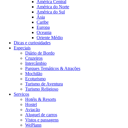
América Central
América do Norte
América do Sul
Ásia
Caribe
Europa
Oceania
Oriente Médio
Dicas e curiosidades
Especiais
Diário de Bordo
Cruzeiros
Intercâmbio
Parques Temáticos & Atrações
Mochilão
Ecoturismo
Turismo de Aventura
Turismo Religioso
Serviços
Hotéis & Resorts
Hostel
Aviação
Aluguel de carros
Vistos e passagens
WePlann