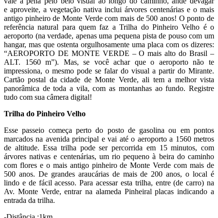
vale a pena pelo belo visual ao longo do caminho, ande devagar
e aproveite, a vegetação nativa inclui árvores centenárias e o mais
antigo pinheiro de Monte Verde com mais de 500 anos! O ponto de
referência natural para quem faz a Trilha do Pinheiro Velho é o
aeroporto (na verdade, apenas uma pequena pista de pouso com um
hangar, mas que ostenta orgulhosamente uma placa com os dizeres:
“AEROPORTO DE MONTE VERDE – O mais alto do Brasil –
ALT. 1560 m”). Mas, se você achar que o aeroporto não te
impressiona, o mesmo pode se falar do visual a partir do Mirante.
Cartão postal da cidade de Monte Verde, ali tem a melhor vista
panorâmica de toda a vila, com as montanhas ao fundo. Registre
tudo com sua câmera digital!
Trilha do Pinheiro Velho
Esse passeio começa perto do posto de gasolina ou em pontos
marcados na avenida principal e vai até o aeroporto a 1560 metros
de altitude. Essa trilha pode ser percorrida em 15 minutos, com
árvores nativas e centenárias, um rio pequeno à beira do caminho
com flores e o mais antigo pinheiro de Monte Verde com mais de
500 anos. De grandes araucárias de mais de 200 anos, o local é
lindo e de fácil acesso. Para acessar esta trilha, entre (de carro) na
Av. Monte Verde, entrar na alameda Pinheiral placas indicando a
entrada da trilha.
-Distância :1km