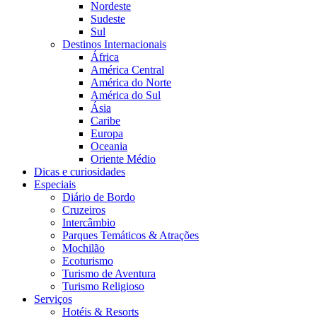
Nordeste
Sudeste
Sul
Destinos Internacionais
África
América Central
América do Norte
América do Sul
Ásia
Caribe
Europa
Oceania
Oriente Médio
Dicas e curiosidades
Especiais
Diário de Bordo
Cruzeiros
Intercâmbio
Parques Temáticos & Atrações
Mochilão
Ecoturismo
Turismo de Aventura
Turismo Religioso
Serviços
Hotéis & Resorts