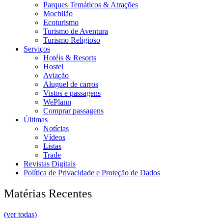
Parques Temáticos & Atrações
Mochilão
Ecoturismo
Turismo de Aventura
Turismo Religioso
Serviços
Hotéis & Resorts
Hostel
Aviação
Aluguel de carros
Vistos e passagens
WePlann
Comprar passagens
Últimas
Notícias
Vídeos
Listas
Trade
Revistas Digitais
Política de Privacidade e Proteção de Dados
Matérias Recentes
(ver todas)