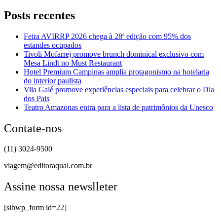
Posts recentes
Feira AVIRRP 2026 chega à 28ª edição com 95% dos
estandes ocupados
Tivoli Mofarrej promove brunch dominical exclusivo com
Mesa Lindt no Must Restaurant
Hotel Premium Campinas amplia protagonismo na hotelaria
do interior paulista
Vila Galé promove experiências especiais para celebrar o Dia
dos Pais
Teatro Amazonas entra para a lista de patrimônios da Unesco
Contate-nos
(11) 3024-9500
viagem@editoraqual.com.br
Assine nossa newslleter
[sibwp_form id=22]