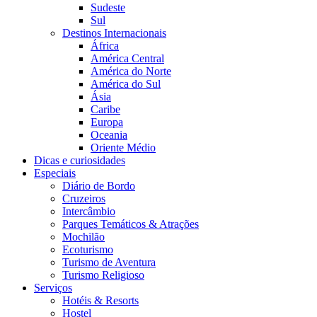
Sudeste
Sul
Destinos Internacionais
África
América Central
América do Norte
América do Sul
Ásia
Caribe
Europa
Oceania
Oriente Médio
Dicas e curiosidades
Especiais
Diário de Bordo
Cruzeiros
Intercâmbio
Parques Temáticos & Atrações
Mochilão
Ecoturismo
Turismo de Aventura
Turismo Religioso
Serviços
Hotéis & Resorts
Hostel