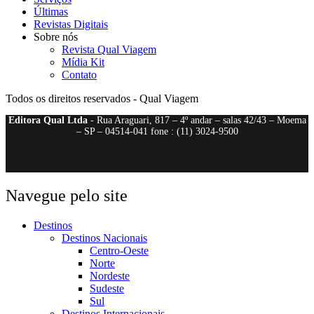
Últimas
Revistas Digitais
Sobre nós
Revista Qual Viagem
Mídia Kit
Contato
Todos os direitos reservados - Qual Viagem
Editora Qual Ltda
- Rua Araguari, 817 – 4º andar – salas 42/43 – Moema
– SP – 04514-041 fone : (11) 3024-9500
Navegue pelo site
Destinos
Destinos Nacionais
Centro-Oeste
Norte
Nordeste
Sudeste
Sul
Destinos Internacionais