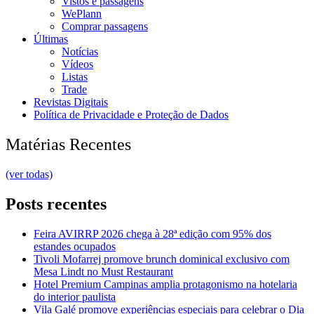
Vistos e passagens
WePlann
Comprar passagens
Últimas
Notícias
Vídeos
Listas
Trade
Revistas Digitais
Política de Privacidade e Proteção de Dados
Matérias Recentes
(ver todas)
Posts recentes
Feira AVIRRP 2026 chega à 28ª edição com 95% dos
estandes ocupados
Tivoli Mofarrej promove brunch dominical exclusivo com
Mesa Lindt no Must Restaurant
Hotel Premium Campinas amplia protagonismo na hotelaria
do interior paulista
Vila Galé promove experiências especiais para celebrar o Dia