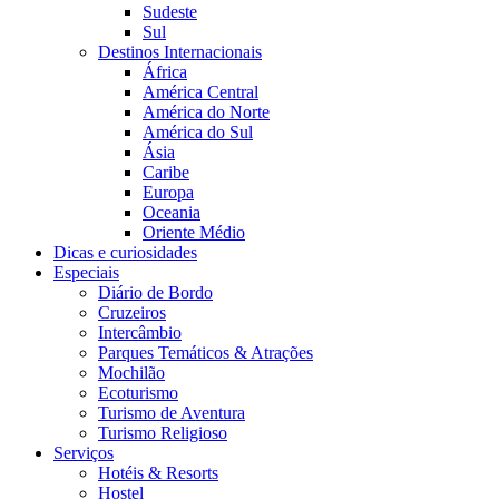
Sudeste
Sul
Destinos Internacionais
África
América Central
América do Norte
América do Sul
Ásia
Caribe
Europa
Oceania
Oriente Médio
Dicas e curiosidades
Especiais
Diário de Bordo
Cruzeiros
Intercâmbio
Parques Temáticos & Atrações
Mochilão
Ecoturismo
Turismo de Aventura
Turismo Religioso
Serviços
Hotéis & Resorts
Hostel