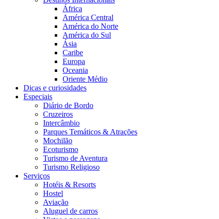
África
América Central
América do Norte
América do Sul
Ásia
Caribe
Europa
Oceania
Oriente Médio
Dicas e curiosidades
Especiais
Diário de Bordo
Cruzeiros
Intercâmbio
Parques Temáticos & Atrações
Mochilão
Ecoturismo
Turismo de Aventura
Turismo Religioso
Serviços
Hotéis & Resorts
Hostel
Aviação
Aluguel de carros