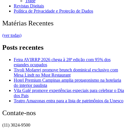
Trade
Revistas Digitais
Política de Privacidade e Proteção de Dados
Matérias Recentes
(ver todas)
Posts recentes
Feira AVIRRP 2026 chega à 28ª edição com 95% dos
estandes ocupados
Tivoli Mofarrej promove brunch dominical exclusivo com
Mesa Lindt no Must Restaurant
Hotel Premium Campinas amplia protagonismo na hotelaria
do interior paulista
Vila Galé promove experiências especiais para celebrar o Dia
dos Pais
Teatro Amazonas entra para a lista de patrimônios da Unesco
Contate-nos
(11) 3024-9500