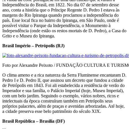
Independência do Brasil, em 1822. No dia 07 de setembro desse
ano, conta a história que o Príncipe Regente D. Pedro I estava às
margens do Rio Ipiranga quando proclamou a independência do
país. Esse local fica no bairro do Ipiranga, em São Paulo, onde é
possível visitar o Parque da Independência, o Monumento à
Independência (onde estão os restos mortais de D. Pedro), a Casa do
Grito e o Museu do Ipiranga.
Brasil Império – Petrópolis (RJ)
Foto por Alexandre Peixoto / FUNDAÇÃO CULTURA E TURISM
O clima ameno e a rica natureza da Serra Fluminense encantaram D.
Pedro I e D. Pedro II, que assinou um decreto que fundou a cidade
de Petrópolis em 1843. Foi ali estabelecida a residência de verão do
Imperador e sua família, o Palácio Imperial (hoje, Museu Imperial),
com um belo jardim. Seguindo o exemplo, vários nobres, ricos e
intelectuais da época construíram também em Petrópolis seus
próprios palacetes, além de praças e avenidas arborizadas. Até hoje,
a cidade preserva esse belo patrimônio do século XIX.
Brasil República – Brasília (DF)