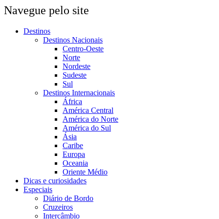
Navegue pelo site
Destinos
Destinos Nacionais
Centro-Oeste
Norte
Nordeste
Sudeste
Sul
Destinos Internacionais
África
América Central
América do Norte
América do Sul
Ásia
Caribe
Europa
Oceania
Oriente Médio
Dicas e curiosidades
Especiais
Diário de Bordo
Cruzeiros
Intercâmbio