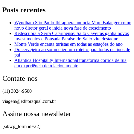
Posts recentes
Wyndham São Paulo Ibirapuera anuncia Marc Balanger como
novo diretor geral e inicia nova fase de crescimento
Redescubra a Serra Catarinense: Salto Caveiras ganha novos
investimentos e Pousada Paraíso do Salto vira destaque
Monte Verde encanta turistas em todas as estações do ano
Do cervejeiro ao sommelier: um roteiro para todos os tipos de
pai
Atlantica Hospitality International transforma corrida de rua
em experiência de relacionamento
Contate-nos
(11) 3024-9500
viagem@editoraqual.com.br
Assine nossa newslleter
[sibwp_form id=22]