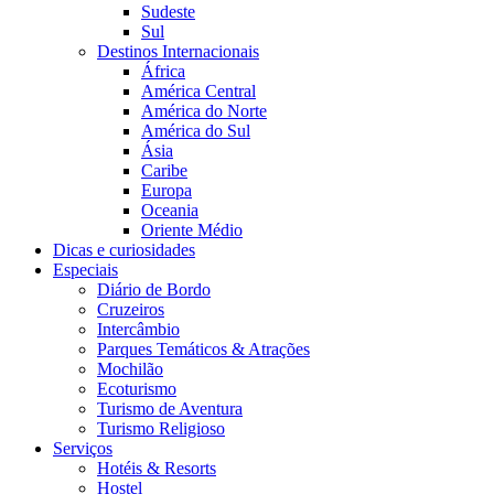
Sudeste
Sul
Destinos Internacionais
África
América Central
América do Norte
América do Sul
Ásia
Caribe
Europa
Oceania
Oriente Médio
Dicas e curiosidades
Especiais
Diário de Bordo
Cruzeiros
Intercâmbio
Parques Temáticos & Atrações
Mochilão
Ecoturismo
Turismo de Aventura
Turismo Religioso
Serviços
Hotéis & Resorts
Hostel