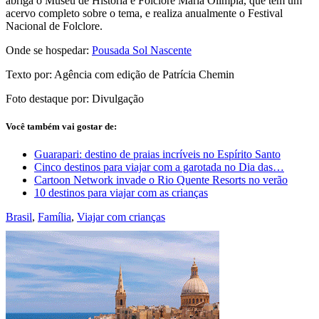
abriga o Museu de História e Folclore Maria Olímpia, que tem um
acervo completo sobre o tema, e realiza anualmente o Festival
Nacional de Folclore.
Onde se hospedar:
Pousada Sol Nascente
Texto por: Agência com edição de Patrícia Chemin
Foto destaque por: Divulgação
Você também vai gostar de:
Guarapari: destino de praias incríveis no Espírito Santo
Cinco destinos para viajar com a garotada no Dia das…
Cartoon Network invade o Rio Quente Resorts no verão
10 destinos para viajar com as crianças
Brasil
,
Família
,
Viajar com crianças