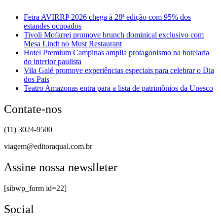
Feira AVIRRP 2026 chega à 28ª edição com 95% dos
estandes ocupados
Tivoli Mofarrej promove brunch dominical exclusivo com
Mesa Lindt no Must Restaurant
Hotel Premium Campinas amplia protagonismo na hotelaria
do interior paulista
Vila Galé promove experiências especiais para celebrar o Dia
dos Pais
Teatro Amazonas entra para a lista de patrimônios da Unesco
Contate-nos
(11) 3024-9500
viagem@editoraqual.com.br
Assine nossa newslleter
[sibwp_form id=22]
Social