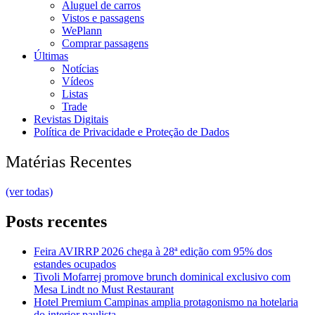
Aluguel de carros
Vistos e passagens
WePlann
Comprar passagens
Últimas
Notícias
Vídeos
Listas
Trade
Revistas Digitais
Política de Privacidade e Proteção de Dados
Matérias Recentes
(ver todas)
Posts recentes
Feira AVIRRP 2026 chega à 28ª edição com 95% dos
estandes ocupados
Tivoli Mofarrej promove brunch dominical exclusivo com
Mesa Lindt no Must Restaurant
Hotel Premium Campinas amplia protagonismo na hotelaria
do interior paulista