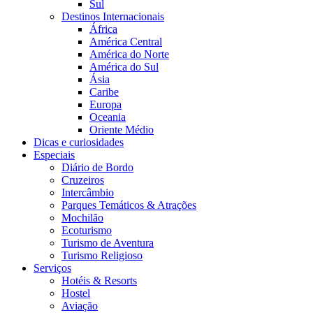
Sul
Destinos Internacionais
África
América Central
América do Norte
América do Sul
Ásia
Caribe
Europa
Oceania
Oriente Médio
Dicas e curiosidades
Especiais
Diário de Bordo
Cruzeiros
Intercâmbio
Parques Temáticos & Atrações
Mochilão
Ecoturismo
Turismo de Aventura
Turismo Religioso
Serviços
Hotéis & Resorts
Hostel
Aviação