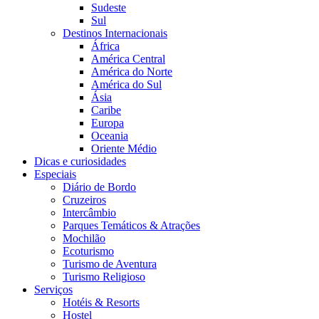
Sudeste
Sul
Destinos Internacionais
África
América Central
América do Norte
América do Sul
Ásia
Caribe
Europa
Oceania
Oriente Médio
Dicas e curiosidades
Especiais
Diário de Bordo
Cruzeiros
Intercâmbio
Parques Temáticos & Atrações
Mochilão
Ecoturismo
Turismo de Aventura
Turismo Religioso
Serviços
Hotéis & Resorts
Hostel