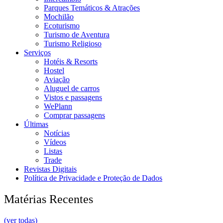
Parques Temáticos & Atrações
Mochilão
Ecoturismo
Turismo de Aventura
Turismo Religioso
Serviços
Hotéis & Resorts
Hostel
Aviação
Aluguel de carros
Vistos e passagens
WePlann
Comprar passagens
Últimas
Notícias
Vídeos
Listas
Trade
Revistas Digitais
Política de Privacidade e Proteção de Dados
Matérias Recentes
(ver todas)