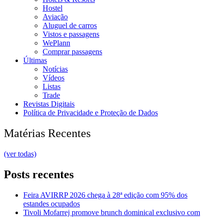
Hostel
Aviação
Aluguel de carros
Vistos e passagens
WePlann
Comprar passagens
Últimas
Notícias
Vídeos
Listas
Trade
Revistas Digitais
Política de Privacidade e Proteção de Dados
Matérias Recentes
(ver todas)
Posts recentes
Feira AVIRRP 2026 chega à 28ª edição com 95% dos
estandes ocupados
Tivoli Mofarrej promove brunch dominical exclusivo com