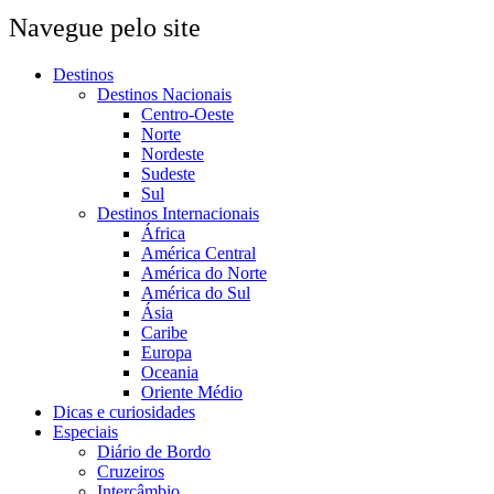
Navegue pelo site
Destinos
Destinos Nacionais
Centro-Oeste
Norte
Nordeste
Sudeste
Sul
Destinos Internacionais
África
América Central
América do Norte
América do Sul
Ásia
Caribe
Europa
Oceania
Oriente Médio
Dicas e curiosidades
Especiais
Diário de Bordo
Cruzeiros
Intercâmbio