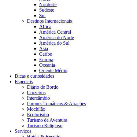
Nordeste
Sudeste
Sul
Destinos Internacionais
África
América Central
América do Norte
América do Sul
Ásia
Caribe
Europa
Oceania
Oriente Médio
Dicas e curiosidades
Especiais
Diário de Bordo
Cruzeiros
Intercâmbio
Parques Temáticos & Atrações
Mochilão
Ecoturismo
Turismo de Aventura
Turismo Religioso
Serviços
Hotéis & Resorts