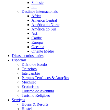
Sudeste
Sul
Destinos Internacionais
África
América Central
América do Norte
América do Sul
Ásia
Caribe
Europa
Oceania
Oriente Médio
Dicas e curiosidades
Especiais
Diário de Bordo
Cruzeiros
Intercâmbio
Parques Temáticos & Atrações
Mochilão
Ecoturismo
Turismo de Aventura
Turismo Religioso
Serviços
Hotéis & Resorts
Hostel