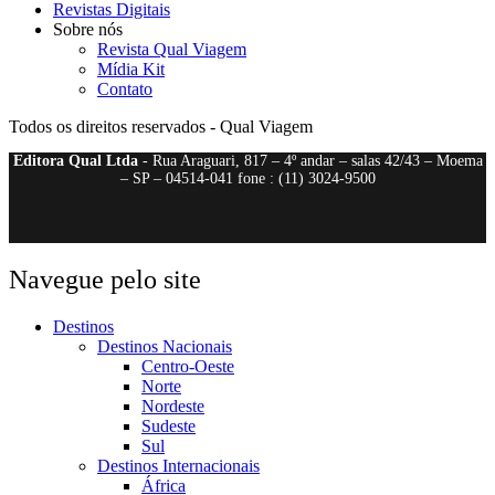
Revistas Digitais
Sobre nós
Revista Qual Viagem
Mídia Kit
Contato
Todos os direitos reservados - Qual Viagem
Editora Qual Ltda
- Rua Araguari, 817 – 4º andar – salas 42/43 – Moema
– SP – 04514-041 fone : (11) 3024-9500
Navegue pelo site
Destinos
Destinos Nacionais
Centro-Oeste
Norte
Nordeste
Sudeste
Sul
Destinos Internacionais
África