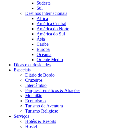
Sudeste
Sul
Destinos Internacionais
África
América Central
América do Norte
América do Sul
Ásia
Caribe
Europa
Oceania
Oriente Médio
Dicas e curiosidades
Especiais
Diário de Bordo
Cruzeiros
Intercâmbio
Parques Temáticos & Atrações
Mochilão
Ecoturismo
Turismo de Aventura
Turismo Religioso
Serviços
Hotéis & Resorts
Hostel