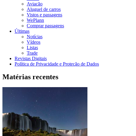
Aviação
Aluguel de carros
Vistos e passagens
WePlann
Comprar passagens
Últimas
Notícias
Vídeos
Listas
Trade
Revistas Digitais
Política de Privacidade e Proteção de Dados
Matérias recentes