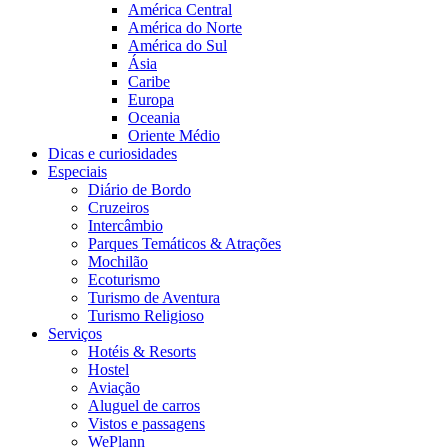
América Central
América do Norte
América do Sul
Ásia
Caribe
Europa
Oceania
Oriente Médio
Dicas e curiosidades
Especiais
Diário de Bordo
Cruzeiros
Intercâmbio
Parques Temáticos & Atrações
Mochilão
Ecoturismo
Turismo de Aventura
Turismo Religioso
Serviços
Hotéis & Resorts
Hostel
Aviação
Aluguel de carros
Vistos e passagens
WePlann