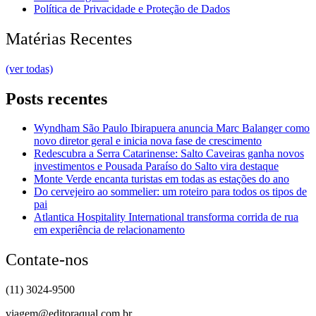
Política de Privacidade e Proteção de Dados
Matérias Recentes
(ver todas)
Posts recentes
Wyndham São Paulo Ibirapuera anuncia Marc Balanger como
novo diretor geral e inicia nova fase de crescimento
Redescubra a Serra Catarinense: Salto Caveiras ganha novos
investimentos e Pousada Paraíso do Salto vira destaque
Monte Verde encanta turistas em todas as estações do ano
Do cervejeiro ao sommelier: um roteiro para todos os tipos de
pai
Atlantica Hospitality International transforma corrida de rua
em experiência de relacionamento
Contate-nos
(11) 3024-9500
viagem@editoraqual.com.br