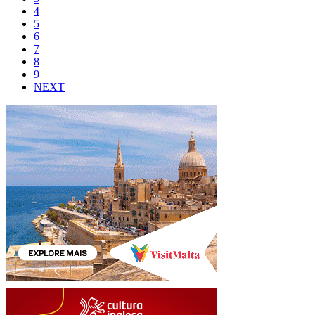
4
5
6
7
8
9
NEXT