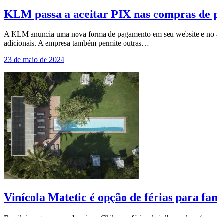
KLM passa a aceitar PIX nas compras de p
A KLM anuncia uma nova forma de pagamento em seu website e no app 
adicionais. A empresa também permite outras…
23 de maio de 2024
Vinícola Matetic é opção de férias para fam