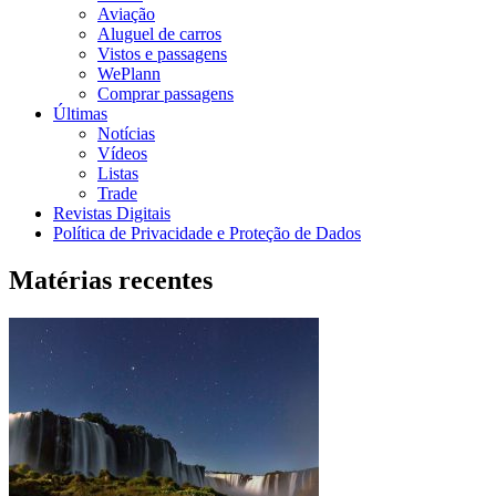
Aviação
Aluguel de carros
Vistos e passagens
WePlann
Comprar passagens
Últimas
Notícias
Vídeos
Listas
Trade
Revistas Digitais
Política de Privacidade e Proteção de Dados
Matérias recentes