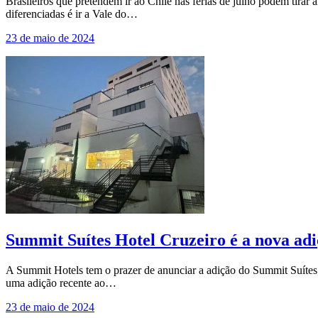
Brasileiros que pretendem ir ao Chile nas férias de julho podem tirar 
diferenciadas é ir a Vale do…
23 de maio de 2024
Summit Suítes Hotel Cruzeiro é a nova adi
A Summit Hotels tem o prazer de anunciar a adição do Summit Suítes H
uma adição recente ao…
23 de maio de 2024