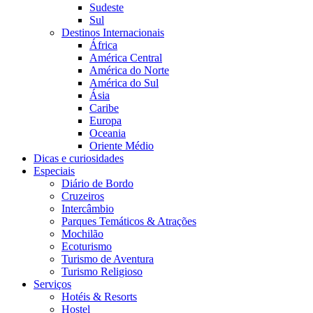
Sudeste
Sul
Destinos Internacionais
África
América Central
América do Norte
América do Sul
Ásia
Caribe
Europa
Oceania
Oriente Médio
Dicas e curiosidades
Especiais
Diário de Bordo
Cruzeiros
Intercâmbio
Parques Temáticos & Atrações
Mochilão
Ecoturismo
Turismo de Aventura
Turismo Religioso
Serviços
Hotéis & Resorts
Hostel