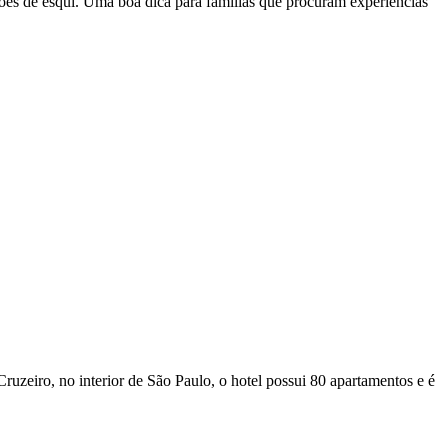
tações de esqui. Uma boa dica para famílias que procuram experiências
uzeiro, no interior de São Paulo, o hotel possui 80 apartamentos e é