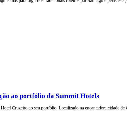
alguns dias para fugir dos tradicionais roteiros por Santiago e pelas es
ção ao portfólio da Summit Hotels
otel Cruzeiro ao seu portfólio. Localizado na encantadora cidade de Cr