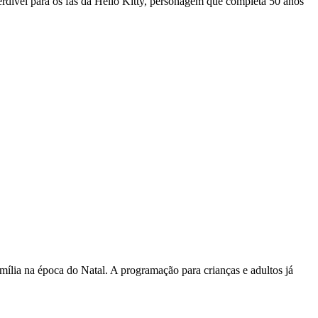
rdível para os fãs da Hello Kitty, personagem que completa 50 anos
ília na época do Natal. A programação para crianças e adultos já