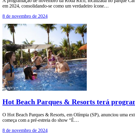
A programação de novembro da Roda Rico, localizada no parque Cândi
em 2024, consolidando-se como um verdadeiro ícone…
8 de novembro de 2024
Hot Beach Parques & Resorts terá progra
O Hot Beach Parques & Resorts, em Olímpia (SP), anunciou uma extens
começa com a pré-estreia do show “É…
8 de novembro de 2024