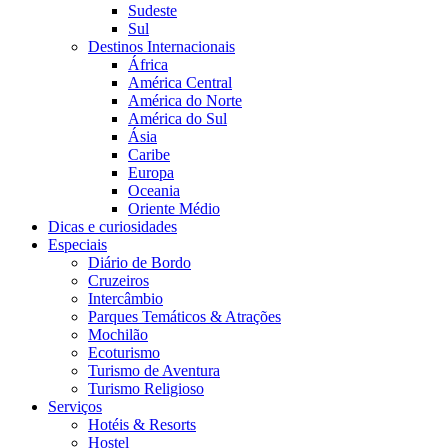
Sudeste
Sul
Destinos Internacionais
África
América Central
América do Norte
América do Sul
Ásia
Caribe
Europa
Oceania
Oriente Médio
Dicas e curiosidades
Especiais
Diário de Bordo
Cruzeiros
Intercâmbio
Parques Temáticos & Atrações
Mochilão
Ecoturismo
Turismo de Aventura
Turismo Religioso
Serviços
Hotéis & Resorts
Hostel