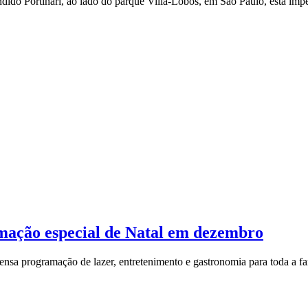
do Portinari, ao lado do parque Villa-Lobos, em São Paulo, está impe
mação especial de Natal em dezembro
a programação de lazer, entretenimento e gastronomia para toda a fam