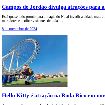
Campos do Jordão divulga atrações para a
Está quase tudo pronto para a magia do Natal invadir a cidade mais a
moradores e acolher visitantes de todas…
8 de novembro de 2024
Hello Kitty é atração na Roda Rico em n