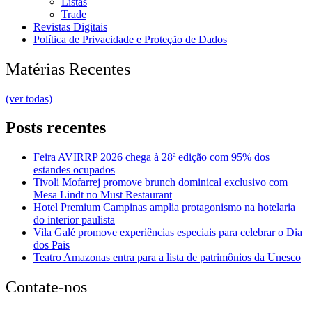
Listas
Trade
Revistas Digitais
Política de Privacidade e Proteção de Dados
Matérias Recentes
(ver todas)
Posts recentes
Feira AVIRRP 2026 chega à 28ª edição com 95% dos
estandes ocupados
Tivoli Mofarrej promove brunch dominical exclusivo com
Mesa Lindt no Must Restaurant
Hotel Premium Campinas amplia protagonismo na hotelaria
do interior paulista
Vila Galé promove experiências especiais para celebrar o Dia
dos Pais
Teatro Amazonas entra para a lista de patrimônios da Unesco
Contate-nos