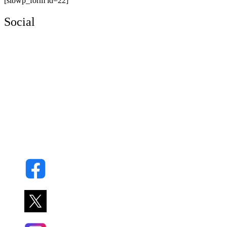
[sibwp_form id=22]
Social