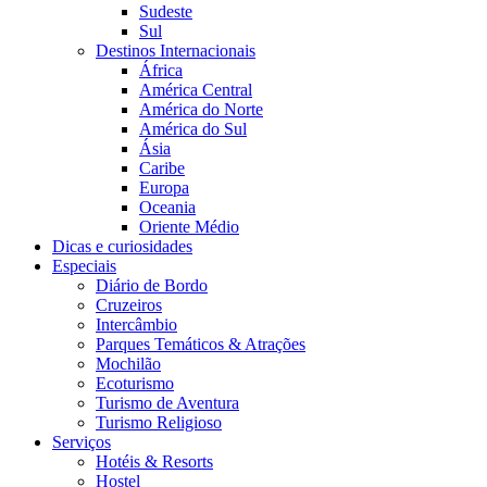
Sudeste
Sul
Destinos Internacionais
África
América Central
América do Norte
América do Sul
Ásia
Caribe
Europa
Oceania
Oriente Médio
Dicas e curiosidades
Especiais
Diário de Bordo
Cruzeiros
Intercâmbio
Parques Temáticos & Atrações
Mochilão
Ecoturismo
Turismo de Aventura
Turismo Religioso
Serviços
Hotéis & Resorts
Hostel