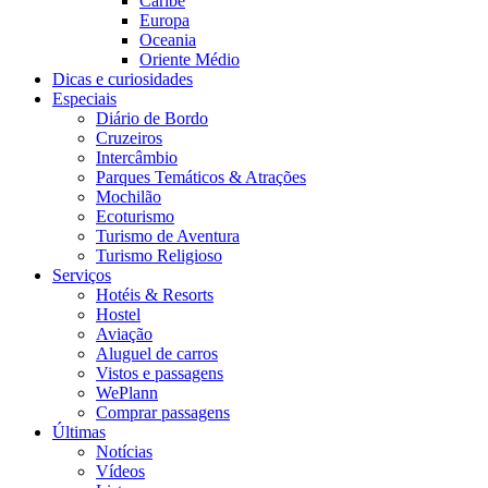
Caribe
Europa
Oceania
Oriente Médio
Dicas e curiosidades
Especiais
Diário de Bordo
Cruzeiros
Intercâmbio
Parques Temáticos & Atrações
Mochilão
Ecoturismo
Turismo de Aventura
Turismo Religioso
Serviços
Hotéis & Resorts
Hostel
Aviação
Aluguel de carros
Vistos e passagens
WePlann
Comprar passagens
Últimas
Notícias
Vídeos