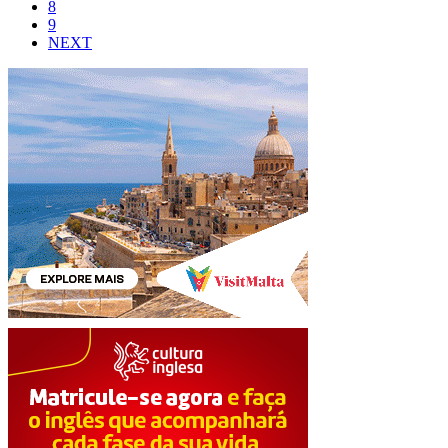
8
9
NEXT