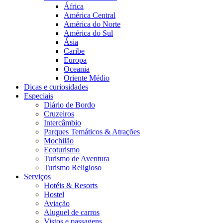
África
América Central
América do Norte
América do Sul
Ásia
Caribe
Europa
Oceania
Oriente Médio
Dicas e curiosidades
Especiais
Diário de Bordo
Cruzeiros
Intercâmbio
Parques Temáticos & Atrações
Mochilão
Ecoturismo
Turismo de Aventura
Turismo Religioso
Serviços
Hotéis & Resorts
Hostel
Aviação
Aluguel de carros
Vistos e passagens