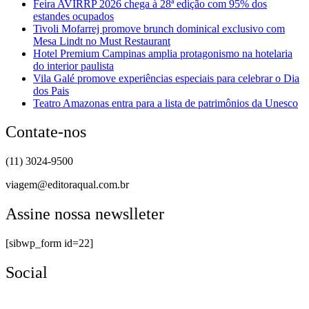
Feira AVIRRP 2026 chega à 28ª edição com 95% dos
estandes ocupados
Tivoli Mofarrej promove brunch dominical exclusivo com
Mesa Lindt no Must Restaurant
Hotel Premium Campinas amplia protagonismo na hotelaria
do interior paulista
Vila Galé promove experiências especiais para celebrar o Dia
dos Pais
Teatro Amazonas entra para a lista de patrimônios da Unesco
Contate-nos
(11) 3024-9500
viagem@editoraqual.com.br
Assine nossa newslleter
[sibwp_form id=22]
Social