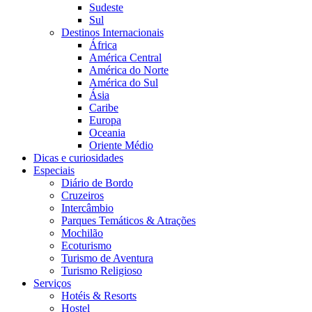
Sudeste
Sul
Destinos Internacionais
África
América Central
América do Norte
América do Sul
Ásia
Caribe
Europa
Oceania
Oriente Médio
Dicas e curiosidades
Especiais
Diário de Bordo
Cruzeiros
Intercâmbio
Parques Temáticos & Atrações
Mochilão
Ecoturismo
Turismo de Aventura
Turismo Religioso
Serviços
Hotéis & Resorts
Hostel