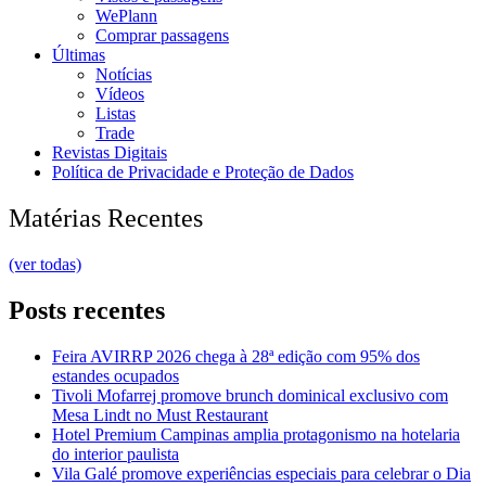
WePlann
Comprar passagens
Últimas
Notícias
Vídeos
Listas
Trade
Revistas Digitais
Política de Privacidade e Proteção de Dados
Matérias Recentes
(ver todas)
Posts recentes
Feira AVIRRP 2026 chega à 28ª edição com 95% dos
estandes ocupados
Tivoli Mofarrej promove brunch dominical exclusivo com
Mesa Lindt no Must Restaurant
Hotel Premium Campinas amplia protagonismo na hotelaria
do interior paulista
Vila Galé promove experiências especiais para celebrar o Dia