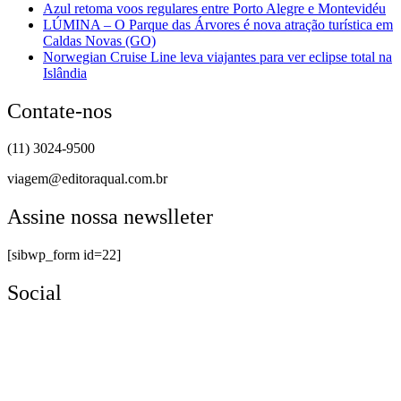
Azul retoma voos regulares entre Porto Alegre e Montevidéu
LÚMINA – O Parque das Árvores é nova atração turística em
Caldas Novas (GO)
Norwegian Cruise Line leva viajantes para ver eclipse total na
Islândia
Contate-nos
(11) 3024-9500
viagem@editoraqual.com.br
Assine nossa newslleter
[sibwp_form id=22]
Social