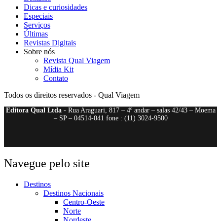
Dicas e curiosidades
Especiais
Serviços
Últimas
Revistas Digitais
Sobre nós
Revista Qual Viagem
Mídia Kit
Contato
Todos os direitos reservados - Qual Viagem
Editora Qual Ltda
- Rua Araguari, 817 – 4º andar – salas 42/43 – Moema
– SP – 04514-041 fone : (11) 3024-9500
Navegue pelo site
Destinos
Destinos Nacionais
Centro-Oeste
Norte
Nordeste