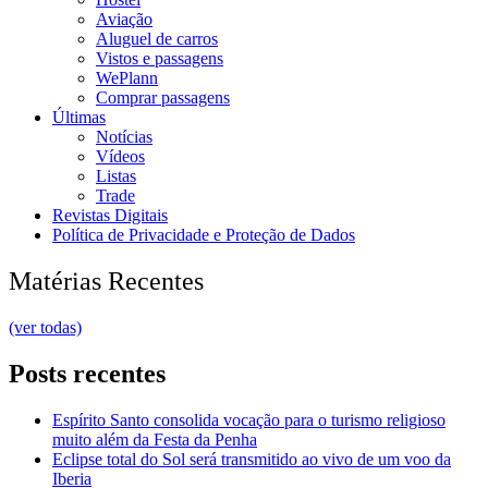
Aviação
Aluguel de carros
Vistos e passagens
WePlann
Comprar passagens
Últimas
Notícias
Vídeos
Listas
Trade
Revistas Digitais
Política de Privacidade e Proteção de Dados
Matérias Recentes
(ver todas)
Posts recentes
Espírito Santo consolida vocação para o turismo religioso
muito além da Festa da Penha
Eclipse total do Sol será transmitido ao vivo de um voo da
Iberia