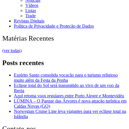
Notícias
Vídeos
Listas
Trade
Revistas Digitais
Política de Privacidade e Proteção de Dados
Matérias Recentes
(ver todas)
Posts recentes
Espírito Santo consolida vocação para o turismo religioso
muito além da Festa da Penha
Eclipse total do Sol será transmitido ao vivo de um voo da
Iberia
Azul retoma voos regulares entre Porto Alegre e Montevidéu
LÚMINA – O Parque das Árvores é nova atração turística em
Caldas Novas (GO)
Norwegian Cruise Line leva viajantes para ver eclipse total na
Islândia
Contate-nos