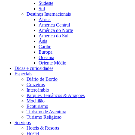
Sudeste
Sul
Destinos Internacionais
África
América Central
América do Norte
América do Sul
Ásia
Caribe
Europa
Oceania
Oriente Médio
Dicas e curiosidades
Especiais
Diário de Bordo
Cruzeiros
Intercâmbio
Parques Temáticos & Atrações
Mochilão
Ecoturismo
Turismo de Aventura
Turismo Religioso
Serviços
Hotéis & Resorts
Hostel