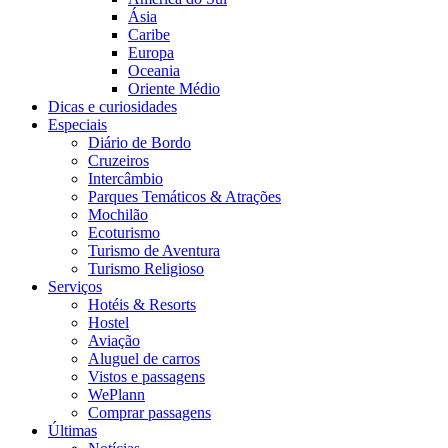
Ásia
Caribe
Europa
Oceania
Oriente Médio
Dicas e curiosidades
Especiais
Diário de Bordo
Cruzeiros
Intercâmbio
Parques Temáticos & Atrações
Mochilão
Ecoturismo
Turismo de Aventura
Turismo Religioso
Serviços
Hotéis & Resorts
Hostel
Aviação
Aluguel de carros
Vistos e passagens
WePlann
Comprar passagens
Últimas