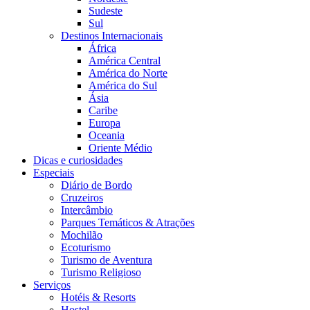
Sudeste
Sul
Destinos Internacionais
África
América Central
América do Norte
América do Sul
Ásia
Caribe
Europa
Oceania
Oriente Médio
Dicas e curiosidades
Especiais
Diário de Bordo
Cruzeiros
Intercâmbio
Parques Temáticos & Atrações
Mochilão
Ecoturismo
Turismo de Aventura
Turismo Religioso
Serviços
Hotéis & Resorts
Hostel