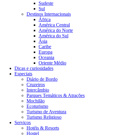
Sudeste
Sul
Destinos Internacionais
África
América Central
América do Norte
América do Sul
Ásia
Caribe
Europa
Oceania
Oriente Médio
Dicas e curiosidades
Especiais
Diário de Bordo
Cruzeiros
Intercâmbio
Parques Temáticos & Atrações
Mochilão
Ecoturismo
Turismo de Aventura
Turismo Religioso
Serviços
Hotéis & Resorts
Hostel