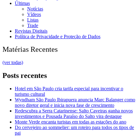
Últimas
Notícias
Vídeos
Listas
Trade
Revistas Digitais
Política de Privacidade e Proteção de Dados
Matérias Recentes
(ver todas)
Posts recentes
Hotel em São Paulo cria tarifa especial para incentivar o
turismo cultural
Wyndham São Paulo Ibirapuera anuncia Marc Balanger como
novo diretor geral e inicia nova fase de crescimento
Redescubra a Serra Catarinense: Salto Caveiras ganha novos
investimentos e Pousada Paraíso do Salto vira destaque
Monte Verde encanta turistas em todas as estações do ano
Do cervejeiro ao sommelier: um roteiro para todos os tipos de
pai