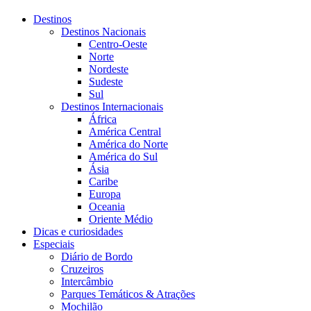
Destinos
Destinos Nacionais
Centro-Oeste
Norte
Nordeste
Sudeste
Sul
Destinos Internacionais
África
América Central
América do Norte
América do Sul
Ásia
Caribe
Europa
Oceania
Oriente Médio
Dicas e curiosidades
Especiais
Diário de Bordo
Cruzeiros
Intercâmbio
Parques Temáticos & Atrações
Mochilão