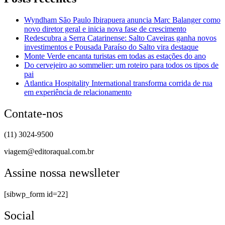
Wyndham São Paulo Ibirapuera anuncia Marc Balanger como
novo diretor geral e inicia nova fase de crescimento
Redescubra a Serra Catarinense: Salto Caveiras ganha novos
investimentos e Pousada Paraíso do Salto vira destaque
Monte Verde encanta turistas em todas as estações do ano
Do cervejeiro ao sommelier: um roteiro para todos os tipos de
pai
Atlantica Hospitality International transforma corrida de rua
em experiência de relacionamento
Contate-nos
(11) 3024-9500
viagem@editoraqual.com.br
Assine nossa newslleter
[sibwp_form id=22]
Social