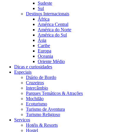
Sudeste
Sul
Destinos Internacionais
África
América Central
América do Norte
América do Sul
Ásia
Caribe
Europa
Oceania
Oriente Médio
Dicas e curiosidades
Especiais
Diário de Bordo
Cruzeiros
Intercâmbio
Parques Temáticos & Atrações
Mochilão
Ecoturismo
Turismo de Aventura
Turismo Religioso
Serviços
Hotéis & Resorts
Hostel