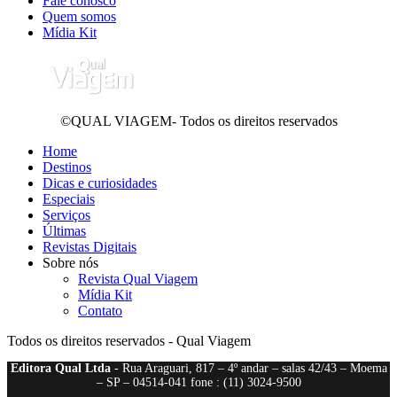
Fale conosco
Quem somos
Mídia Kit
©QUAL VIAGEM- Todos os direitos reservados
Home
Destinos
Dicas e curiosidades
Especiais
Serviços
Últimas
Revistas Digitais
Sobre nós
Revista Qual Viagem
Mídia Kit
Contato
Todos os direitos reservados - Qual Viagem
Editora Qual Ltda
- Rua Araguari, 817 – 4º andar – salas 42/43 – Moema
– SP – 04514-041 fone : (11) 3024-9500