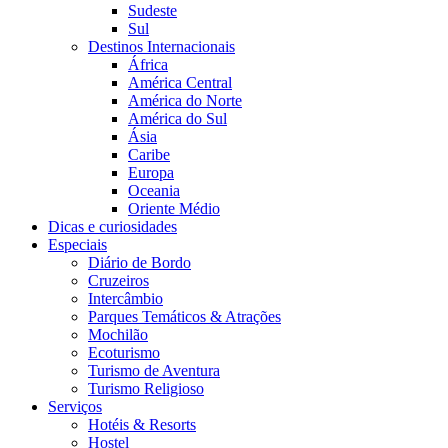
Sudeste
Sul
Destinos Internacionais
África
América Central
América do Norte
América do Sul
Ásia
Caribe
Europa
Oceania
Oriente Médio
Dicas e curiosidades
Especiais
Diário de Bordo
Cruzeiros
Intercâmbio
Parques Temáticos & Atrações
Mochilão
Ecoturismo
Turismo de Aventura
Turismo Religioso
Serviços
Hotéis & Resorts
Hostel