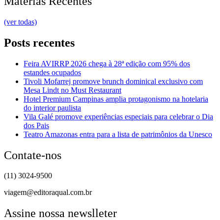
Matérias Recentes
(ver todas)
Posts recentes
Feira AVIRRP 2026 chega à 28ª edição com 95% dos
estandes ocupados
Tivoli Mofarrej promove brunch dominical exclusivo com
Mesa Lindt no Must Restaurant
Hotel Premium Campinas amplia protagonismo na hotelaria
do interior paulista
Vila Galé promove experiências especiais para celebrar o Dia
dos Pais
Teatro Amazonas entra para a lista de patrimônios da Unesco
Contate-nos
(11) 3024-9500
viagem@editoraqual.com.br
Assine nossa newslleter