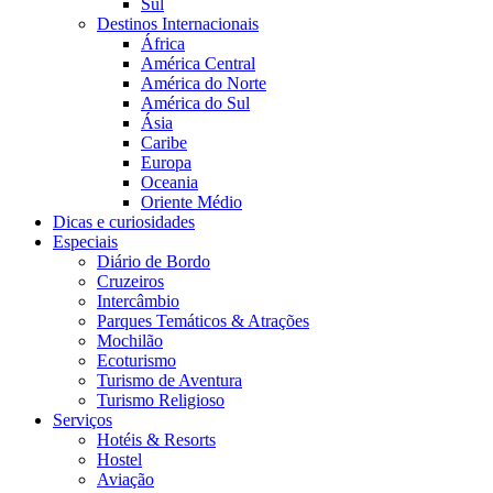
Sul
Destinos Internacionais
África
América Central
América do Norte
América do Sul
Ásia
Caribe
Europa
Oceania
Oriente Médio
Dicas e curiosidades
Especiais
Diário de Bordo
Cruzeiros
Intercâmbio
Parques Temáticos & Atrações
Mochilão
Ecoturismo
Turismo de Aventura
Turismo Religioso
Serviços
Hotéis & Resorts
Hostel
Aviação