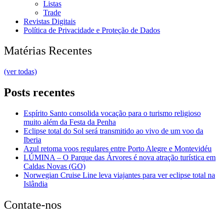
Listas
Trade
Revistas Digitais
Política de Privacidade e Proteção de Dados
Matérias Recentes
(ver todas)
Posts recentes
Espírito Santo consolida vocação para o turismo religioso
muito além da Festa da Penha
Eclipse total do Sol será transmitido ao vivo de um voo da
Iberia
Azul retoma voos regulares entre Porto Alegre e Montevidéu
LÚMINA – O Parque das Árvores é nova atração turística em
Caldas Novas (GO)
Norwegian Cruise Line leva viajantes para ver eclipse total na
Islândia
Contate-nos