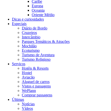
Caribe
Europa
Oceania
Oriente Médio
Dicas e curiosidades
Especiais
Diário de Bordo
Cruzeiros
Intercâmbio
Parques Temáticos & Atrações
Mochilão
Ecoturismo
Turismo de Aventura
Turismo Religioso
Serviços
Hotéis & Resorts
Hostel
Aviação
Aluguel de carros
Vistos e passagens
WePlann
Comprar passagens
Últimas
Notícias
Vídeos