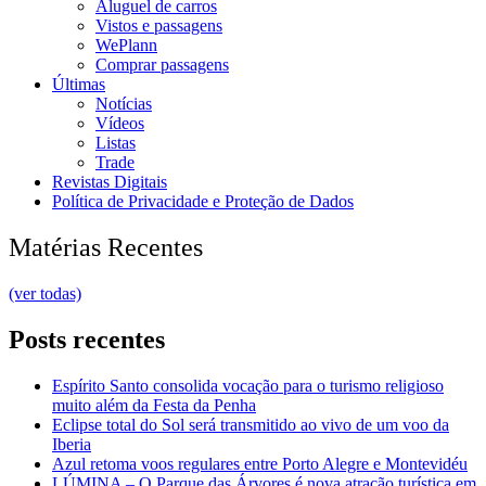
Aluguel de carros
Vistos e passagens
WePlann
Comprar passagens
Últimas
Notícias
Vídeos
Listas
Trade
Revistas Digitais
Política de Privacidade e Proteção de Dados
Matérias Recentes
(ver todas)
Posts recentes
Espírito Santo consolida vocação para o turismo religioso
muito além da Festa da Penha
Eclipse total do Sol será transmitido ao vivo de um voo da
Iberia
Azul retoma voos regulares entre Porto Alegre e Montevidéu
LÚMINA – O Parque das Árvores é nova atração turística em