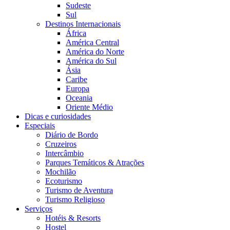
Sudeste
Sul
Destinos Internacionais
África
América Central
América do Norte
América do Sul
Ásia
Caribe
Europa
Oceania
Oriente Médio
Dicas e curiosidades
Especiais
Diário de Bordo
Cruzeiros
Intercâmbio
Parques Temáticos & Atrações
Mochilão
Ecoturismo
Turismo de Aventura
Turismo Religioso
Serviços
Hotéis & Resorts
Hostel