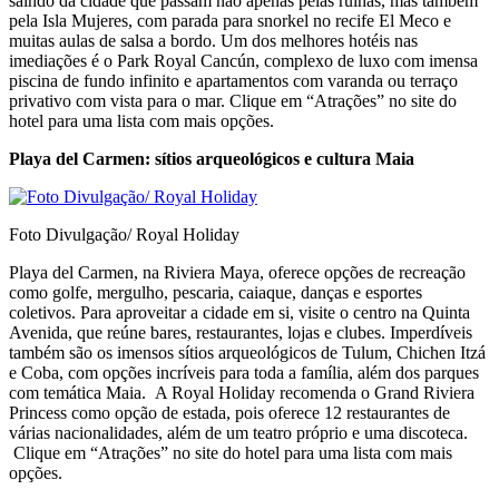
saindo da cidade que passam não apenas pelas ruínas, mas também
pela Isla Mujeres, com parada para snorkel no recife El Meco e
muitas aulas de salsa a bordo. Um dos melhores hotéis nas
imediações é o Park Royal Cancún, complexo de luxo com imensa
piscina de fundo infinito e apartamentos com varanda ou terraço
privativo com vista para o mar. Clique em “Atrações” no site do
hotel para uma lista com mais opções.
Playa del Carmen: sítios arqueológicos e cultura Maia
Foto Divulgação/ Royal Holiday
Playa del Carmen, na Riviera Maya, oferece opções de recreação
como golfe, mergulho, pescaria, caiaque, danças e esportes
coletivos. Para aproveitar a cidade em si, visite o centro na Quinta
Avenida, que reúne bares, restaurantes, lojas e clubes. Imperdíveis
também são os imensos sítios arqueológicos de Tulum, Chichen Itzá
e Coba, com opções incríveis para toda a família, além dos parques
com temática Maia. A Royal Holiday recomenda o Grand Riviera
Princess como opção de estada, pois oferece 12 restaurantes de
várias nacionalidades, além de um teatro próprio e uma discoteca.
Clique em “Atrações” no site do hotel para uma lista com mais
opções.