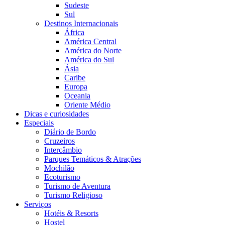
Sudeste
Sul
Destinos Internacionais
África
América Central
América do Norte
América do Sul
Ásia
Caribe
Europa
Oceania
Oriente Médio
Dicas e curiosidades
Especiais
Diário de Bordo
Cruzeiros
Intercâmbio
Parques Temáticos & Atrações
Mochilão
Ecoturismo
Turismo de Aventura
Turismo Religioso
Serviços
Hotéis & Resorts
Hostel