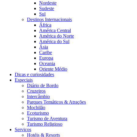
Nordeste
Sudeste
Sul
Destinos Internacionais
África
América Central
América do Norte
América do Sul
Ásia
Caribe
Europa
Oceania
Oriente Médio
Dicas e curiosidades
Especiais
Diário de Bordo
Cruzeiros
Intercâmbio
Parques Temáticos & Atrações
Mochilão
Ecoturismo
Turismo de Aventura
Turismo Religioso
Serviços
Hotéis & Resorts