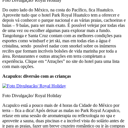
Foto Divulgação/ Royal Holiday
Do outro lado do México, na costa do Pacífico, fica Huatulco.
Aproveite tudo que o hotel Park Royal Huatulco tem a oferecer e
depois vá conhecer o parque nacional e as várias praias, cachoeiras e
baías – 9 baías, para ser mais exato. É possível velejar por todas elas
de uma vez ou escolher algumas para explorar mais a fundo.
Tangolunga e Santa Cruz contam com as melhores condições para
esportes como windsurf e jet ski, mas em todas elas a água é
cristalina, sendo possível nadar com snorkel sobre os inúmeros
recifes que formam incríveis bolsões de vida marinha por toda a
área. Restaurantes e outras atrações em terra completam a
experiência. Clique em “Atrações” no site do hotel para uma lista
com mais opções.
Acapulco: diversão com as crianças
Foto Divulgação/ Royal Holiday
Acapulco está a pouco mais de 4 horas da Cidade do México por
terra – fica a dica! Após deixar as malas no Park Royal Acapulco,
relaxe em uma sessão de aromaterapia ou reflexologia no spa e
aproveite a sauna, duas piscinas e a incrível vista do solário antes de
ir para as praias, fazer um breve cruzeiro romântico ou ir às compras