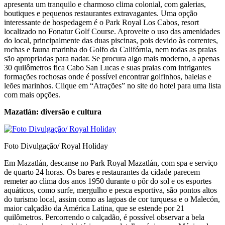
apresenta um tranquilo e charmoso clima colonial, com galerias,
boutiques e pequenos restaurantes extravagantes. Uma opção
interessante de hospedagem é o Park Royal Los Cabos, resort
localizado no Fonatur Golf Course. Aproveite o uso das amenidades
do local, principalmente das duas piscinas, pois devido às correntes,
rochas e fauna marinha do Golfo da Califórnia, nem todas as praias
são apropriadas para nadar. Se procura algo mais moderno, a apenas
30 quilômetros fica Cabo San Lucas e suas praias com intrigantes
formações rochosas onde é possível encontrar golfinhos, baleias e
leões marinhos. Clique em “Atrações” no site do hotel para uma lista
com mais opções.
Mazatlán: diversão e cultura
Foto Divulgação/ Royal Holiday
Em Mazatlán, descanse no Park Royal Mazatlán, com spa e serviço
de quarto 24 horas. Os bares e restaurantes da cidade parecem
remeter ao clima dos anos 1950 durante o pôr do sol e os esportes
aquáticos, como surfe, mergulho e pesca esportiva, são pontos altos
do turismo local, assim como as lagoas de cor turquesa e o Malecón,
maior calçadão da América Latina, que se estende por 21
quilômetros. Percorrendo o calçadão, é possível observar a bela