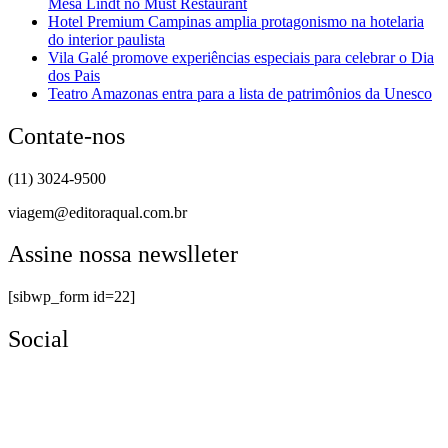
Mesa Lindt no Must Restaurant
Hotel Premium Campinas amplia protagonismo na hotelaria
do interior paulista
Vila Galé promove experiências especiais para celebrar o Dia
dos Pais
Teatro Amazonas entra para a lista de patrimônios da Unesco
Contate-nos
(11) 3024-9500
viagem@editoraqual.com.br
Assine nossa newslleter
[sibwp_form id=22]
Social