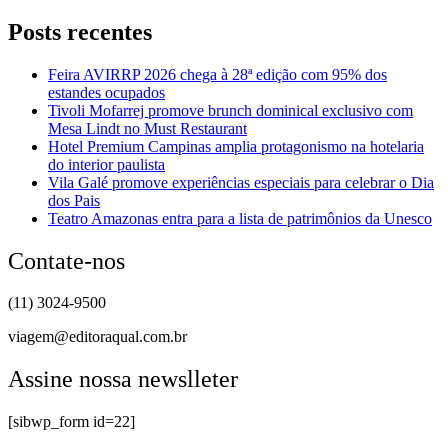
Posts recentes
Feira AVIRRP 2026 chega à 28ª edição com 95% dos
estandes ocupados
Tivoli Mofarrej promove brunch dominical exclusivo com
Mesa Lindt no Must Restaurant
Hotel Premium Campinas amplia protagonismo na hotelaria
do interior paulista
Vila Galé promove experiências especiais para celebrar o Dia
dos Pais
Teatro Amazonas entra para a lista de patrimônios da Unesco
Contate-nos
(11) 3024-9500
viagem@editoraqual.com.br
Assine nossa newslleter
[sibwp_form id=22]