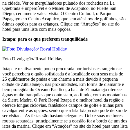
na cidade. Ver os mergulhadores pulando dos rochedos na La
Quebrada é imperdível e o Museu de Acapulco, no Fuerte San
Diego, certamente vale a visita. O Centro Cultural, o Parque
Papagayo e o Centro Acapulco, que tem até show de golfinhos, são
ótimas opções para as crianças. Clique em “Atrações” no site do
hotel para uma lista com mais opções.
Ixtapa: para os que preferem tranquilidade
Foto Divulgação/ Royal Holiday
Ixtapa é relativamente pouco procurada por turistas estrangeiros e
você perceberá o quão sofisticada é a localidade com seus mais de
25 quilômetros de praias e um charme a mais devido à pequena
cidade de Zihuatanejo, nas proximidades. Em forma de diamante e
bem protegida do Oceano Pacífico, a baía de Zihuatanejo oferece
águas muito tranquilas que contrastam, ao fundo, com as montanhas
da Sierra Madre. O Park Royal Ixtapa é o melhor hotel da região e
oferece longas ciclovias, fantásticos campos de golfe e trilhas para
cavalgar entre as opções, sendo que a Isla Ixtapa não pode deixar de
ser visitada. As festas são bastante elegantes. Deixe suas melhores
roupas separadas, principalmente se a ocasião for a bordo de um dos
iates da marina. Clique em “Atrações” no site do hotel para uma lista