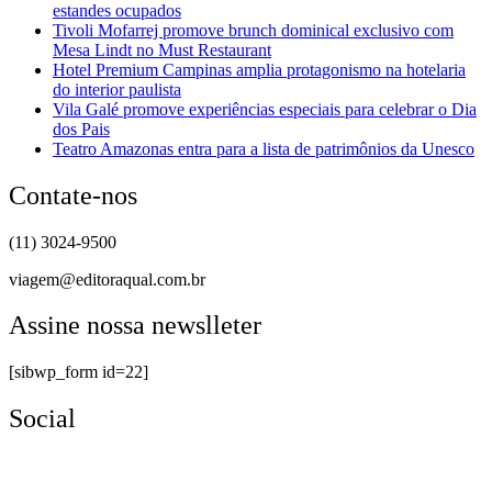
estandes ocupados
Tivoli Mofarrej promove brunch dominical exclusivo com
Mesa Lindt no Must Restaurant
Hotel Premium Campinas amplia protagonismo na hotelaria
do interior paulista
Vila Galé promove experiências especiais para celebrar o Dia
dos Pais
Teatro Amazonas entra para a lista de patrimônios da Unesco
Contate-nos
(11) 3024-9500
viagem@editoraqual.com.br
Assine nossa newslleter
[sibwp_form id=22]
Social