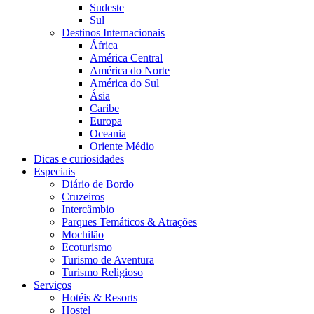
Sudeste
Sul
Destinos Internacionais
África
América Central
América do Norte
América do Sul
Ásia
Caribe
Europa
Oceania
Oriente Médio
Dicas e curiosidades
Especiais
Diário de Bordo
Cruzeiros
Intercâmbio
Parques Temáticos & Atrações
Mochilão
Ecoturismo
Turismo de Aventura
Turismo Religioso
Serviços
Hotéis & Resorts
Hostel