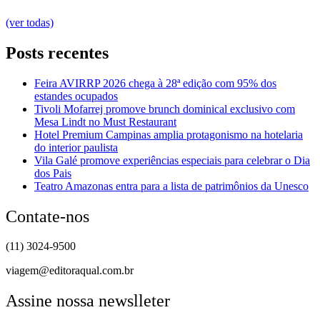
(ver todas)
Posts recentes
Feira AVIRRP 2026 chega à 28ª edição com 95% dos
estandes ocupados
Tivoli Mofarrej promove brunch dominical exclusivo com
Mesa Lindt no Must Restaurant
Hotel Premium Campinas amplia protagonismo na hotelaria
do interior paulista
Vila Galé promove experiências especiais para celebrar o Dia
dos Pais
Teatro Amazonas entra para a lista de patrimônios da Unesco
Contate-nos
(11) 3024-9500
viagem@editoraqual.com.br
Assine nossa newslleter