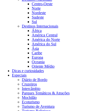
Centro-Oeste
Norte
Nordeste
Sudeste
Sul
Destinos Internacionais
África
América Central
América do Norte
América do Sul
Ásia
Caribe
Europa
Oceania
Oriente Médio
Dicas e curiosidades
Especiais
Diário de Bordo
Cruzeiros
Intercâmbio
Parques Temáticos & Atrações
Mochilão
Ecoturismo
Turismo de Aventura
Turismo Religioso