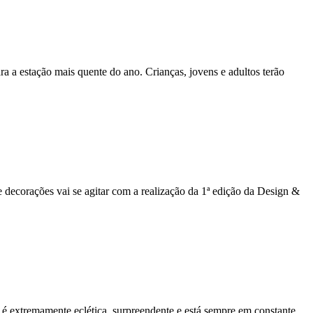
 a estação mais quente do ano. Crianças, jovens e adultos terão
 decorações vai se agitar com a realização da 1ª edição da Design &
le é extremamente eclética, surpreendente e está sempre em constante