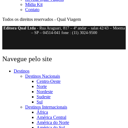
Mídia Kit
Contato
Todos os direitos reservados - Qual Viagem
Editora Qual Ltda
- Rua Araguari, 817 – 4º andar – salas 42/43 – Moema
– SP – 04514-041 fone : (11) 3024-9500
Navegue pelo site
Destinos
Destinos Nacionais
Centro-Oeste
Norte
Nordeste
Sudeste
Sul
Destinos Internacionais
África
América Central
América do Norte
América do Sul