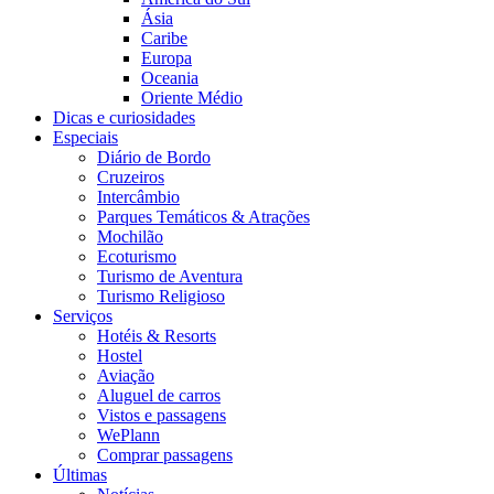
Ásia
Caribe
Europa
Oceania
Oriente Médio
Dicas e curiosidades
Especiais
Diário de Bordo
Cruzeiros
Intercâmbio
Parques Temáticos & Atrações
Mochilão
Ecoturismo
Turismo de Aventura
Turismo Religioso
Serviços
Hotéis & Resorts
Hostel
Aviação
Aluguel de carros
Vistos e passagens
WePlann
Comprar passagens
Últimas