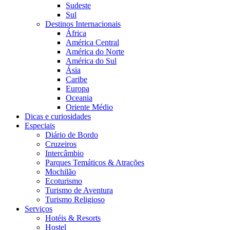
Sudeste
Sul
Destinos Internacionais
África
América Central
América do Norte
América do Sul
Ásia
Caribe
Europa
Oceania
Oriente Médio
Dicas e curiosidades
Especiais
Diário de Bordo
Cruzeiros
Intercâmbio
Parques Temáticos & Atrações
Mochilão
Ecoturismo
Turismo de Aventura
Turismo Religioso
Serviços
Hotéis & Resorts
Hostel