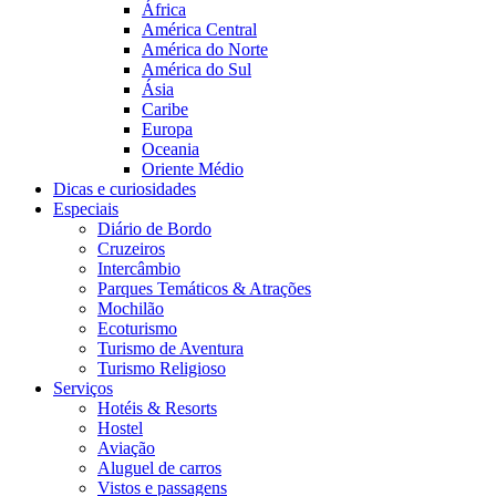
África
América Central
América do Norte
América do Sul
Ásia
Caribe
Europa
Oceania
Oriente Médio
Dicas e curiosidades
Especiais
Diário de Bordo
Cruzeiros
Intercâmbio
Parques Temáticos & Atrações
Mochilão
Ecoturismo
Turismo de Aventura
Turismo Religioso
Serviços
Hotéis & Resorts
Hostel
Aviação
Aluguel de carros
Vistos e passagens