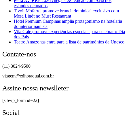
Feira AVIRRP 2026 chega à 28ª edição com 95% dos
estandes ocupados
Tivoli Mofarrej promove brunch dominical exclusivo com
Mesa Lindt no Must Restaurant
Hotel Premium Campinas amplia protagonismo na hotelaria
do interior paulista
Vila Galé promove experiências especiais para celebrar o Dia
dos Pais
Teatro Amazonas entra para a lista de patrimônios da Unesco
Contate-nos
(11) 3024-9500
viagem@editoraqual.com.br
Assine nossa newslleter
[sibwp_form id=22]
Social