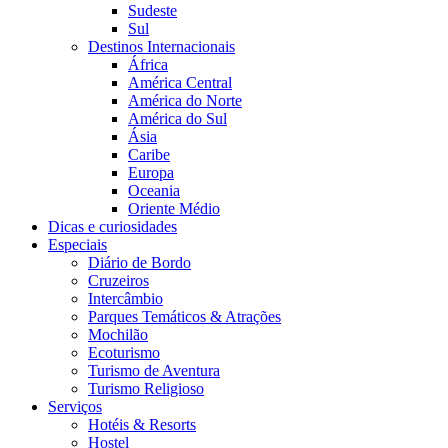
Sudeste
Sul
Destinos Internacionais
África
América Central
América do Norte
América do Sul
Ásia
Caribe
Europa
Oceania
Oriente Médio
Dicas e curiosidades
Especiais
Diário de Bordo
Cruzeiros
Intercâmbio
Parques Temáticos & Atrações
Mochilão
Ecoturismo
Turismo de Aventura
Turismo Religioso
Serviços
Hotéis & Resorts
Hostel