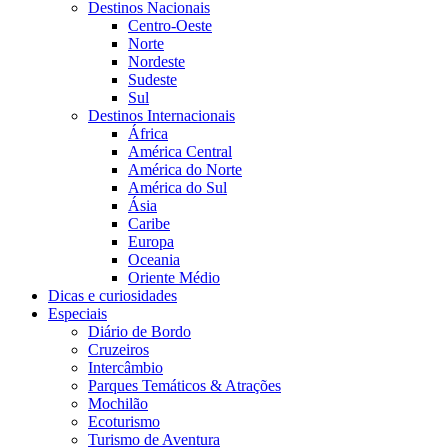
Destinos Nacionais
Centro-Oeste
Norte
Nordeste
Sudeste
Sul
Destinos Internacionais
África
América Central
América do Norte
América do Sul
Ásia
Caribe
Europa
Oceania
Oriente Médio
Dicas e curiosidades
Especiais
Diário de Bordo
Cruzeiros
Intercâmbio
Parques Temáticos & Atrações
Mochilão
Ecoturismo
Turismo de Aventura