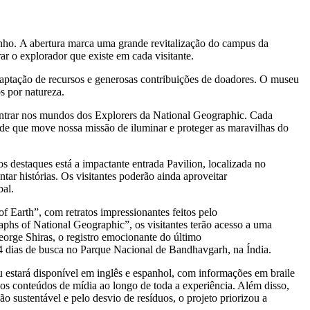
nho. A abertura marca uma grande revitalização do campus da
r o explorador que existe em cada visitante.
captação de recursos e generosas contribuições de doadores. O museu
s por natureza.
 entrar nos mundos dos Explorers da National Geographic. Cada
ade que move nossa missão de iluminar e proteger as maravilhas do
s destaques está a impactante entrada Pavilion, localizada no
r histórias. Os visitantes poderão ainda aproveitar
bal.
 Earth”, com retratos impressionantes feitos pelo
aphs of National Geographic”, os visitantes terão acesso a uma
eorge Shiras, o registro emocionante do último
24 dias de busca no Parque Nacional de Bandhavgarh, na Índia.
 estará disponível em inglês e espanhol, com informações em braile
os conteúdos de mídia ao longo de toda a experiência. Além disso,
o sustentável e pelo desvio de resíduos, o projeto priorizou a