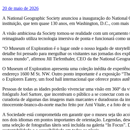
20 de maio de 2026
A National Geographic Society anunciou a inauguração do National 
instituição, que tem quase 130 anos, em Washington, D.C., com mais d
A visão ambiciosa da Society tornou‑se realidade com um orçamento t
reimaginado utiliza tecnologia imersiva de ponta e funcionará como um
“O Museum of Exploration é o lugar onde o nosso legado de storytell
detalhe foi pensado para mergulhar os visitantes nas jornadas dos ex
nosso mundo”, afirmou Jill Tiefenthaler, CEO da the National Geogra
O Museum of Exploration apresenta uma coleção inédita de experiência
endereço 1600 M St. NW. Outro ponto importante é a exposição “The Ar
o Explorers Eatery, um food hall internacional que oferece pratos au
Pessoas de todas as idades poderão vivenciar uma visão em 360º da vi
fotógrafo Joel Sartore, que incentivam o público a se conectar com os
curadoria de algumas das imagens mais marcantes e duradouras da inst
rinoceronte‑branco‑do‑norte macho feito por Ami Vitale, e a foto de 
A Sociedade está comprometida em garantir que o museu seja tão acol
nos dois idiomas em pontos importantes de orientação. Legendas, desc
uma seleção de fotografias táteis será incluída na galeria “In Focus”.