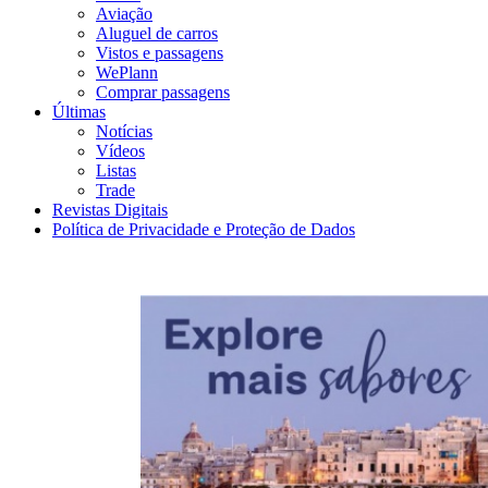
Aviação
Aluguel de carros
Vistos e passagens
WePlann
Comprar passagens
Últimas
Notícias
Vídeos
Listas
Trade
Revistas Digitais
Política de Privacidade e Proteção de Dados