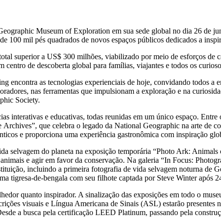
Geographic Museum of Exploration em sua sede global no dia 26 de ju
e 100 mil pés quadrados de novos espaços públicos dedicados a inspira
otal superior a US$ 300 milhões, viabilizado por meio de esforços de 
 centro de descoberta global para famílias, viajantes e todos os curioso
ing encontra as tecnologias experienciais de hoje, convidando todos a
ploradores, nas ferramentas que impulsionam a exploração e na curiosid
phic Society.
s interativas e educativas, todas reunidas em um único espaço. Entre o
chives”, que celebra o legado da National Geographic na arte de conta
tênticos e proporciona uma experiência gastronômica com inspiração glo
da selvagem do planeta na exposição temporária “Photo Ark: Animals of
 animais e agir em favor da conservação. Na galeria “In Focus: Photogr
ituição, incluindo a primeira fotografia de vida selvagem noturna de G
uma tigresa‑de‑bengala com seu filhote captada por Steve Winter após 
hedor quanto inspirador. A sinalização das exposições em todo o museu
rições visuais e Língua Americana de Sinais (ASL) estarão presentes n
 Desde a busca pela certificação LEED Platinum, passando pela construçã