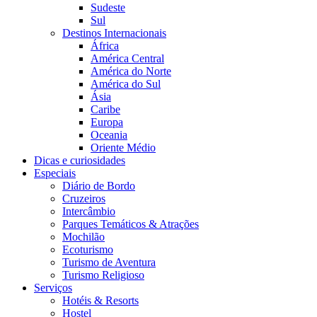
Sudeste
Sul
Destinos Internacionais
África
América Central
América do Norte
América do Sul
Ásia
Caribe
Europa
Oceania
Oriente Médio
Dicas e curiosidades
Especiais
Diário de Bordo
Cruzeiros
Intercâmbio
Parques Temáticos & Atrações
Mochilão
Ecoturismo
Turismo de Aventura
Turismo Religioso
Serviços
Hotéis & Resorts
Hostel