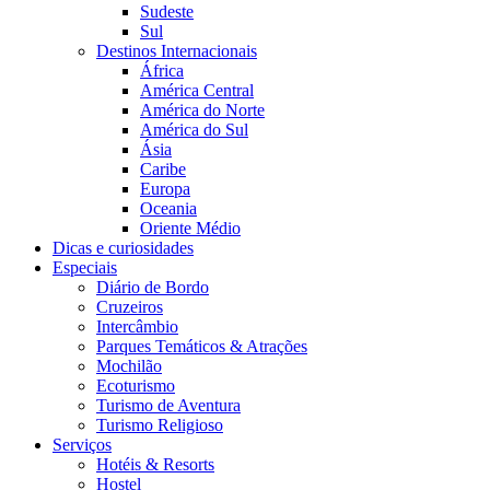
Sudeste
Sul
Destinos Internacionais
África
América Central
América do Norte
América do Sul
Ásia
Caribe
Europa
Oceania
Oriente Médio
Dicas e curiosidades
Especiais
Diário de Bordo
Cruzeiros
Intercâmbio
Parques Temáticos & Atrações
Mochilão
Ecoturismo
Turismo de Aventura
Turismo Religioso
Serviços
Hotéis & Resorts
Hostel