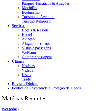
Parques Temáticos & Atrações
Mochilão
Ecoturismo
Turismo de Aventura
Turismo Religioso
Serviços
Hotéis & Resorts
Hostel
Aviação
Aluguel de carros
Vistos e passagens
WePlann
Comprar passagens
Últimas
Notícias
Vídeos
Listas
Trade
Revistas Digitais
Política de Privacidade e Proteção de Dados
Matérias Recentes
(ver todas)