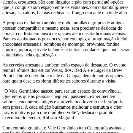
alemão, croquetes, pão com linguiça e pão com pernil até opções
que já conquistaram espaço entre os visitantes, como hambúrgueres
artesanais, caldos, batatas recheadas, frango crocante e pão de alho.
A proposta é criar um ambiente onde famílias e grupos de amigos
possam compartilhar a mesma mesa, sem precisar se deslocar do
coração da festa em busca de opções além das tradicionais alemãs.
Para os apaixonados por doces, por exemplo, a programação inclui
chocolates artesanais, bombons de morango, brownies, fondue,
churros, pipoca, sorvete tailandês e outras novidades que ainda serão
anunciadas pela organização.
As cervejas artesanais também terão espaço de destaque. O evento
reunirá rótulos dos estilos Weiss, IPA, Red Ale e Lager da Brew
Point e chope de vinho e matte da Guapa, além de outras opções
para quem deseja explorar diferentes sabores durante a visita.
“O Vale Germânico nasceu para ser um espaço de convivência.
Queremos que as pessoas cheguem, passeiem, experimentem
sabores, encontrem amigos e aproveitem o inverno de Petrópolis
sem pressa. A cada edição buscamos melhorar a estrutura e criar
novos motivos para que o público volte”, destaca o produtor
executivo do evento, Robson Magrani.
Com entrada gratuita, o Vale Germânico tem Cenografia assinada