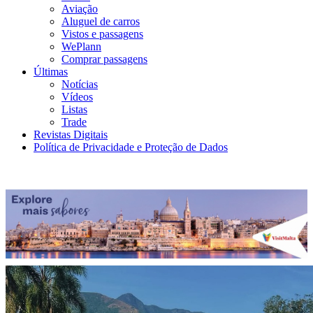
Aviação
Aluguel de carros
Vistos e passagens
WePlann
Comprar passagens
Últimas
Notícias
Vídeos
Listas
Trade
Revistas Digitais
Política de Privacidade e Proteção de Dados