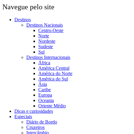
Navegue pelo site
Destinos
Destinos Nacionais
Centro-Oeste
Norte
Nordeste
Sudeste
Sul
Destinos Internacionais
África
América Central
América do Norte
América do Sul
Ásia
Caribe
Europa
Oceania
Oriente Médio
Dicas e curiosidades
Especiais
Diário de Bordo
Cruzeiros
Intercâmbio