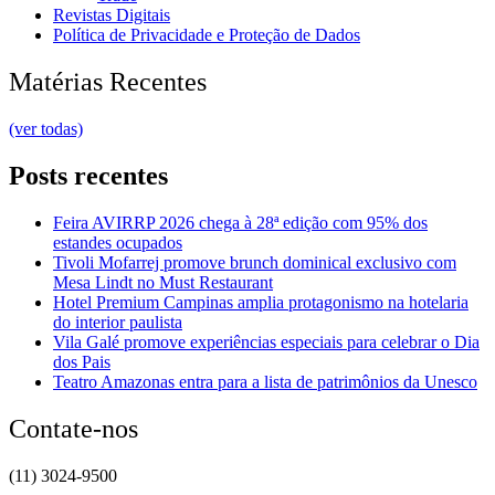
Revistas Digitais
Política de Privacidade e Proteção de Dados
Matérias Recentes
(ver todas)
Posts recentes
Feira AVIRRP 2026 chega à 28ª edição com 95% dos
estandes ocupados
Tivoli Mofarrej promove brunch dominical exclusivo com
Mesa Lindt no Must Restaurant
Hotel Premium Campinas amplia protagonismo na hotelaria
do interior paulista
Vila Galé promove experiências especiais para celebrar o Dia
dos Pais
Teatro Amazonas entra para a lista de patrimônios da Unesco
Contate-nos
(11) 3024-9500