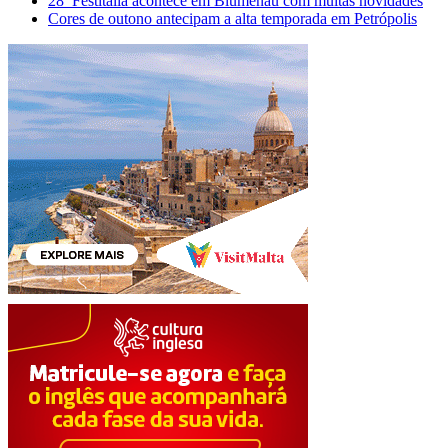
28ª Festitália acontece em Blumenau com muitas novidades
Cores de outono antecipam a alta temporada em Petrópolis