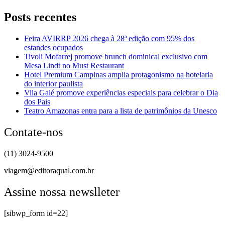
Posts recentes
Feira AVIRRP 2026 chega à 28ª edição com 95% dos
estandes ocupados
Tivoli Mofarrej promove brunch dominical exclusivo com
Mesa Lindt no Must Restaurant
Hotel Premium Campinas amplia protagonismo na hotelaria
do interior paulista
Vila Galé promove experiências especiais para celebrar o Dia
dos Pais
Teatro Amazonas entra para a lista de patrimônios da Unesco
Contate-nos
(11) 3024-9500
viagem@editoraqual.com.br
Assine nossa newslleter
[sibwp_form id=22]