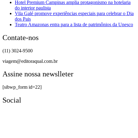
Hotel Premium Campinas amplia protagonismo na hotelaria
do interior paulista
Vila Galé promove experiências especiais para celebrar o Dia
dos Pais
Teatro Amazonas entra para a lista de patrimônios da Unesco
Contate-nos
(11) 3024-9500
viagem@editoraqual.com.br
Assine nossa newslleter
[sibwp_form id=22]
Social