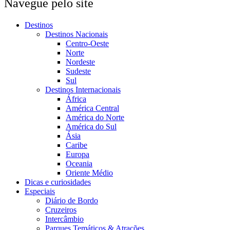
Navegue pelo site
Destinos
Destinos Nacionais
Centro-Oeste
Norte
Nordeste
Sudeste
Sul
Destinos Internacionais
África
América Central
América do Norte
América do Sul
Ásia
Caribe
Europa
Oceania
Oriente Médio
Dicas e curiosidades
Especiais
Diário de Bordo
Cruzeiros
Intercâmbio
Parques Temáticos & Atrações