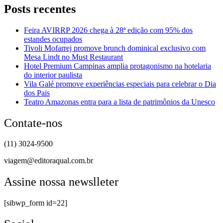
Posts recentes
Feira AVIRRP 2026 chega à 28ª edição com 95% dos
estandes ocupados
Tivoli Mofarrej promove brunch dominical exclusivo com
Mesa Lindt no Must Restaurant
Hotel Premium Campinas amplia protagonismo na hotelaria
do interior paulista
Vila Galé promove experiências especiais para celebrar o Dia
dos Pais
Teatro Amazonas entra para a lista de patrimônios da Unesco
Contate-nos
(11) 3024-9500
viagem@editoraqual.com.br
Assine nossa newslleter
[sibwp_form id=22]