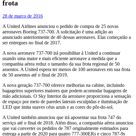
frota
28 de março de 2016
A United Airlines anunciou o pedido de compra de 25 novas
aeronaves Boeing 737-700. A solicitação é uma adição ao
anunciado anteriormente de 40 dessas aeronaves. Elas começarão a
ser entregues no final de 2017.
A nova aeronave 737-700 irá possibilitar à United a continuar
usando uma maior e mais eficiente aeronave a medida que a
companhia aérea reduz o tamanho da sua frota regional de 50
assentos. A United espera ter menos de 100 aeronaves em sua frota
de 50 assentos até o final de 2019.
A nova geração 737-700 oferece melhorias na cabine, incluindo
bagageiros superiores maiores que podem acomodar bagagens de
mão adicionais. O Sky Interior da aeronave proporciona a sensação
de espaço por meio de paredes laterais esculpidas e iluminação de
LED que imita suaves céus azuis e as cores do pôr-do-sol.
A United também anunciou que irá aposentar sua frota 747 do
serviço até o final de 2018. Além disso, a companhia aérea anunciou
que vai converter os pedidos de 787 originalmente estimados para
entrega a partir de 2020 para quatro 777-300ERs e cinco 787-9s