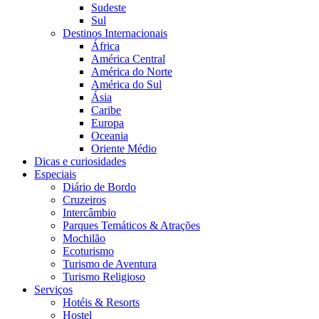
Sudeste
Sul
Destinos Internacionais
África
América Central
América do Norte
América do Sul
Ásia
Caribe
Europa
Oceania
Oriente Médio
Dicas e curiosidades
Especiais
Diário de Bordo
Cruzeiros
Intercâmbio
Parques Temáticos & Atrações
Mochilão
Ecoturismo
Turismo de Aventura
Turismo Religioso
Serviços
Hotéis & Resorts
Hostel