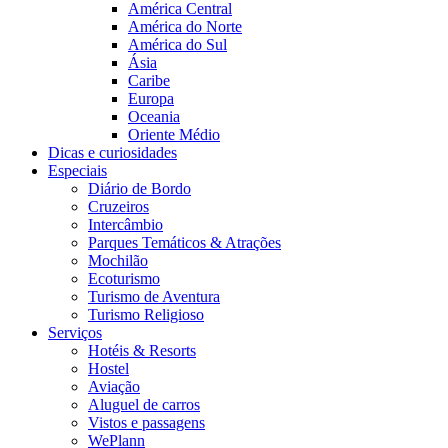
América Central
América do Norte
América do Sul
Ásia
Caribe
Europa
Oceania
Oriente Médio
Dicas e curiosidades
Especiais
Diário de Bordo
Cruzeiros
Intercâmbio
Parques Temáticos & Atrações
Mochilão
Ecoturismo
Turismo de Aventura
Turismo Religioso
Serviços
Hotéis & Resorts
Hostel
Aviação
Aluguel de carros
Vistos e passagens
WePlann