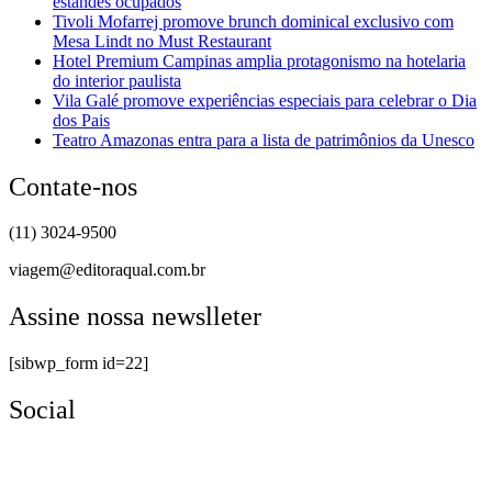
estandes ocupados
Tivoli Mofarrej promove brunch dominical exclusivo com
Mesa Lindt no Must Restaurant
Hotel Premium Campinas amplia protagonismo na hotelaria
do interior paulista
Vila Galé promove experiências especiais para celebrar o Dia
dos Pais
Teatro Amazonas entra para a lista de patrimônios da Unesco
Contate-nos
(11) 3024-9500
viagem@editoraqual.com.br
Assine nossa newslleter
[sibwp_form id=22]
Social