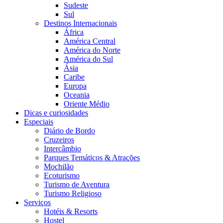
Sudeste
Sul
Destinos Internacionais
África
América Central
América do Norte
América do Sul
Ásia
Caribe
Europa
Oceania
Oriente Médio
Dicas e curiosidades
Especiais
Diário de Bordo
Cruzeiros
Intercâmbio
Parques Temáticos & Atrações
Mochilão
Ecoturismo
Turismo de Aventura
Turismo Religioso
Serviços
Hotéis & Resorts
Hostel