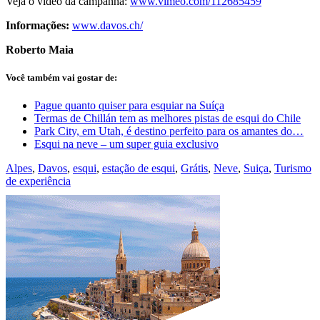
Veja o vídeo da campanha:
www.vimeo.com/112685459
Informações:
www.davos.ch/
Roberto Maia
Você também vai gostar de:
Pague quanto quiser para esquiar na Suíça
Termas de Chillán tem as melhores pistas de esqui do Chile
Park City, em Utah, é destino perfeito para os amantes do…
Esqui na neve – um super guia exclusivo
Alpes
,
Davos
,
esqui
,
estação de esqui
,
Grátis
,
Neve
,
Suiça
,
Turismo
de experiência