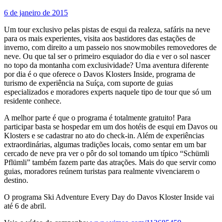
6 de janeiro de 2015
Um tour exclusivo pelas pistas de esqui da realeza, safáris na neve
para os mais experientes, visita aos bastidores das estações de
inverno, com direito a um passeio nos snowmobiles removedores de
neve. Ou que tal ser o primeiro esquiador do dia e ver o sol nascer
no topo da montanha com exclusividade? Uma aventura diferente
por dia é o que oferece o Davos Klosters Inside, programa de
turismo de experiência na Suíça, com suporte de guias
especializados e moradores experts naquele tipo de tour que só um
residente conhece.
A melhor parte é que o programa é totalmente gratuito! Para
participar basta se hospedar em um dos hotéis de esqui em Davos ou
Klosters e se cadastrar no ato do check-in. Além de experiências
extraordinárias, algumas tradições locais, como sentar em um bar
cercado de neve pra ver o pôr do sol tomando um típico “Schümli
Pflümli” também fazem parte das atrações. Mais do que servir como
guias, moradores reúnem turistas para realmente vivenciarem o
destino.
O programa Ski Adventure Every Day do Davos Kloster Inside vai
até 6 de abril.