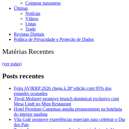
Comprar passagens
Últimas
Notícias
Vídeos
Listas
Trade
Revistas Digitais
Política de Privacidade e Proteção de Dados
Matérias Recentes
(ver todas)
Posts recentes
Feira AVIRRP 2026 chega à 28ª edição com 95% dos
estandes ocupados
Tivoli Mofarrej promove brunch dominical exclusivo com
Mesa Lindt no Must Restaurant
Hotel Premium Campinas amplia protagonismo na hotelaria
do interior paulista
Vila Galé promove experiências especiais para celebrar o Dia
dos Pais