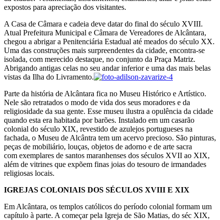
expostos para apreciação dos visitantes.
A Casa de Câmara e cadeia deve datar do final do século XVIII.
Atual Prefeitura Municipal e Câmara de Vereadores de Alcântara,
chegou a abrigar a Penitenciária Estadual até meados do século XX.
Uma das construções mais surpreendentes da cidade, encontra-se
isolada, com merecido destaque, no conjunto da Praça Matriz.
Abrigando antigas celas no seu andar inferior e uma das mais belas
vistas da Ilha do Livramento.
Parte da história de Alcântara fica no Museu Histórico e Artístico.
Nele são retratados o modo de vida dos seus moradores e da
religiosidade da sua gente. Esse museu ilustra a opulência da cidade
quando esta era habitada por barões. Instalado em um casarão
colonial do século XIX, revestido de azulejos portugueses na
fachada, o Museu de Alcântra tem um acervo precioso. São pinturas,
peças de mobiliário, louças, objetos de adorno e de arte sacra
com exemplares de santos maranhenses dos séculos XVII ao XIX,
além de vitrines que expõem finas joias do tesouro de irmandades
religiosas locais.
IGREJAS COLONIAIS DOS SÉCULOS XVIII E XIX
Em Alcântara, os templos católicos do período colonial formam um
capítulo à parte. A começar pela Igreja de São Matias, do séc XIX,