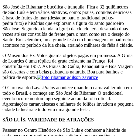
São José de Ribamar é bucólica e tranquila. Fica a 32 quilômetros
de São Luís e tem vários atrativos, como: praias, comidas deliciosas
à base de frutos do mar (destaque para o tradicional peixe-
pedra frito) e histórias que exploram a figura do santo padroeiro –
São José. Segundo a lenda, a igreja da cidade teria desabado duas
vezes até ser construída de frente para o mar, como era o desejo do
Santo. Em setembro, uma grande festa em homenagem ao padroeiro
acontece no período da lua cheia, atraindo milhares de fiéis à cidade.
O Museu dos Ex-Votos guarda objetos pagos em promessa. A Gruta
de Lourdes é uma réplica da gruta existente na França; foi
construída em 1957. As Praias do Caúra, Panaquatira e Boa Viagem
são desertas e com belas paisagens naturais. Boa para banhos e
prática de esporte.
O Carnaval do Lava-Pratos acontece quando o carnaval termina em
todo o Brasil, e começa em São José de Ribamar. O tradicional
evento ocorre no domingo seguinte ao ao da folia oficial.
Agremiações carnavalescas e milhares de foliões invadem a pequena
cidade balneária e tudo vira uma grande festa.
SÃO LUÍS. VARIEDADE DE ATRAÇÕES
Passear no Centro Histórico de São Luís e conhecer a história de
cada beco e dos muitos casarões antigos é uma experiência