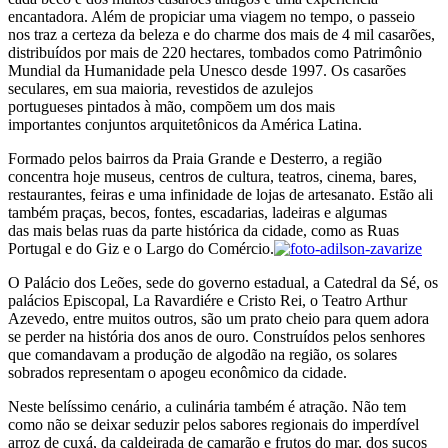
encantadora. Além de propiciar uma viagem no tempo, o passeio
nos traz a certeza da beleza e do charme dos mais de 4 mil casarões,
distribuídos por mais de 220 hectares, tombados como Patrimônio
Mundial da Humanidade pela Unesco desde 1997. Os casarões
seculares, em sua maioria, revestidos de azulejos
portugueses pintados à mão, compõem um dos mais
importantes conjuntos arquitetônicos da América Latina.
Formado pelos bairros da Praia Grande e Desterro, a região
concentra hoje museus, centros de cultura, teatros, cinema, bares,
restaurantes, feiras e uma infinidade de lojas de artesanato. Estão ali
também praças, becos, fontes, escadarias, ladeiras e algumas
das mais belas ruas da parte histórica da cidade, como as Ruas
Portugal e do Giz e o Largo do Comércio.
O Palácio dos Leões, sede do governo estadual, a Catedral da Sé, os
palácios Episcopal, La Ravardiére e Cristo Rei, o Teatro Arthur
Azevedo, entre muitos outros, são um prato cheio para quem adora
se perder na história dos anos de ouro. Construídos pelos senhores
que comandavam a produção de algodão na região, os solares
sobrados representam o apogeu econômico da cidade.
Neste belíssimo cenário, a culinária também é atração. Não tem
como não se deixar seduzir pelos sabores regionais do imperdível
arroz de cuxá, da caldeirada de camarão e frutos do mar, dos sucos