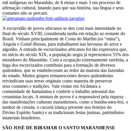
mil indígenas no Maranhão, de 8 etnias e mais 3 em processo de
afirmação cultural, lutando para que sua história, sua língua e seus
costumes não se percam.
A escravidão de povos africanos se deu com mais intensidade no
final do século XVIII, considerada tardia em relação ao restante do
Brasil. Vinham principalmente de Costa do Marfim (os “mina”),
Angola e Guiné-Bissau, para trabalharem nas lavouras de arroz e
algodão. A entrada de escravizados africanos foi tão expressiva que,
no início do século XIX, a população negra já representava 55% dos
moradores do Maranhão. Com a ocupação extremamente rarefeita, a
fuga dos escravizados contribuiu para a formação de diversos
quilombos, que se estabeleceram ao redor da maioria das fazendas
do estado. Muitos grupos remanescentes desses quilombolas
reivindicam suas terras originais como maneira de preservar
seus costumes e tradições. Vale visitar em Alcântara a
comunidade de Itamatatiua e conferir o trabalho artesanal das
ceramistas locais. A mistura de povos é a responsável pela riqueza
das manifestações culturais maranhenses, como o bumba-meu-boi, o
tambor de crioula, o cacuriá (dança presente nos festejos do
Divino Espírito Santo) e as tradicionais festas juninas, patrimônios
imateriais brasileiros.
SÃO JOSÉ DE RIBAMAR O SANTO MARANHENSE