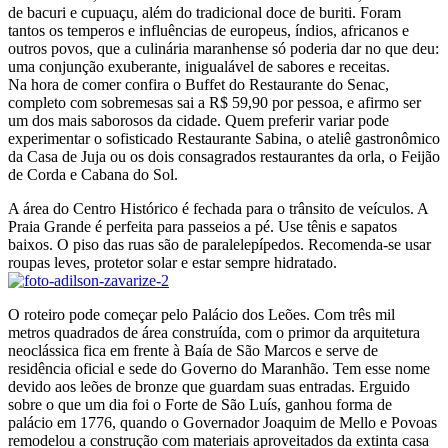
de bacuri e cupuaçu, além do tradicional doce de buriti. Foram
tantos os temperos e influências de europeus, índios, africanos e
outros povos, que a culinária maranhense só poderia dar no que deu:
uma conjunção exuberante, inigualável de sabores e receitas.
Na hora de comer confira o Buffet do Restaurante do Senac,
completo com sobremesas sai a R$ 59,90 por pessoa, e afirmo ser
um dos mais saborosos da cidade. Quem preferir variar pode
experimentar o sofisticado Restaurante Sabina, o ateliê gastronômico
da Casa de Juja ou os dois consagrados restaurantes da orla, o Feijão
de Corda e Cabana do Sol.
A área do Centro Histórico é fechada para o trânsito de veículos. A
Praia Grande é perfeita para passeios a pé. Use tênis e sapatos
baixos. O piso das ruas são de paralelepípedos. Recomenda-se usar
roupas leves, protetor solar e estar sempre hidratado.
O roteiro pode começar pelo Palácio dos Leões. Com três mil
metros quadrados de área construída, com o primor da arquitetura
neoclássica fica em frente à Baía de São Marcos e serve de
residência oficial e sede do Governo do Maranhão. Tem esse nome
devido aos leões de bronze que guardam suas entradas. Erguido
sobre o que um dia foi o Forte de São Luís, ganhou forma de
palácio em 1776, quando o Governador Joaquim de Mello e Povoas
remodelou a construção com materiais aproveitados da extinta casa