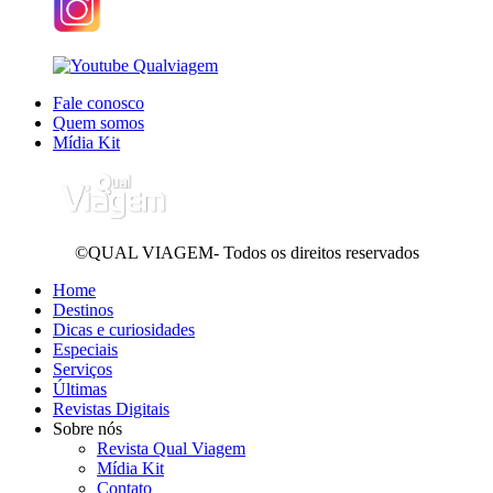
Fale conosco
Quem somos
Mídia Kit
©QUAL VIAGEM- Todos os direitos reservados
Home
Destinos
Dicas e curiosidades
Especiais
Serviços
Últimas
Revistas Digitais
Sobre nós
Revista Qual Viagem
Mídia Kit
Contato