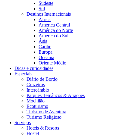
Sudeste
Sul
Destinos Internacionais
África
América Central
América do Norte
América do Sul
Ásia
Caribe
Europa
Oceania
Oriente Médio
Dicas e curiosidades
Especiais
Diário de Bordo
Cruzeiros
Intercâmbio
Parques Temáticos & Atrações
Mochilão
Ecoturismo
Turismo de Aventura
Turismo Religioso
Serviços
Hotéis & Resorts
Hostel