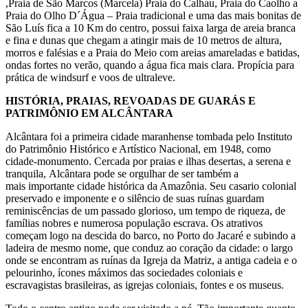
,Praia de São Marcos (Marcela) Praia do Calhau, Praia do Caolho a
Praia do Olho D´Água – Praia tradicional e uma das mais bonitas de
São Luís fica a 10 Km do centro, possui faixa larga de areia branca
e fina e dunas que chegam a atingir mais de 10 metros de altura,
morros e falésias e a Praia do Meio com areias amareladas e batidas,
ondas fortes no verão, quando a água fica mais clara. Propícia para
prática de windsurf e voos de ultraleve.
HISTÓRIA, PRAIAS, REVOADAS DE GUARÁS E
PATRIMÔNIO EM ALCÂNTARA
Alcântara foi a primeira cidade maranhense tombada pelo Instituto
do Patrimônio Histórico e Artístico Nacional, em 1948, como
cidade-monumento. Cercada por praias e ilhas desertas, a serena e
tranquila, Alcântara pode se orgulhar de ser também a
mais importante cidade histórica da Amazônia. Seu casario colonial
preservado e imponente e o silêncio de suas ruínas guardam
reminiscências de um passado glorioso, um tempo de riqueza, de
famílias nobres e numerosa população escrava. Os atrativos
começam logo na descida do barco, no Porto do Jacaré e subindo a
ladeira de mesmo nome, que conduz ao coração da cidade: o largo
onde se encontram as ruínas da Igreja da Matriz, a antiga cadeia e o
pelourinho, ícones máximos das sociedades coloniais e
escravagistas brasileiras, as igrejas coloniais, fontes e os museus.