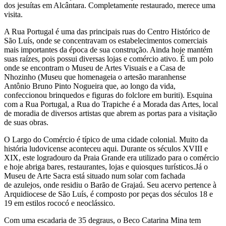
dos jesuítas em Alcântara. Completamente restaurado, merece uma
visita.
A Rua Portugal é uma das principais ruas do Centro Histórico de
São Luís, onde se concentravam os estabelecimentos comerciais
mais importantes da época de sua construção. Ainda hoje mantém
suas raízes, pois possui diversas lojas e comércio ativo. É um polo
onde se encontram o Museu de Artes Visuais e a Casa de
Nhozinho (Museu que homenageia o artesão maranhense
Antônio Bruno Pinto Nogueira que, ao longo da vida,
confeccionou brinquedos e figuras do folclore em buriti). Esquina
com a Rua Portugal, a Rua do Trapiche é a Morada das Artes, local
de moradia de diversos artistas que abrem as portas para a visitação
de suas obras.
O Largo do Comércio é típico de uma cidade colonial. Muito da
história ludovicense aconteceu aqui. Durante os séculos XVIII e
XIX, este logradouro da Praia Grande era utilizado para o comércio
e hoje abriga bares, restaurantes, lojas e quiosques turísticos.Já o
Museu de Arte Sacra está situado num solar com fachada
de azulejos, onde residiu o Barão de Grajaú. Seu acervo pertence à
Arquidiocese de São Luís, é composto por peças dos séculos 18 e
19 em estilos rococó e neoclássico.
Com uma escadaria de 35 degraus, o Beco Catarina Mina tem