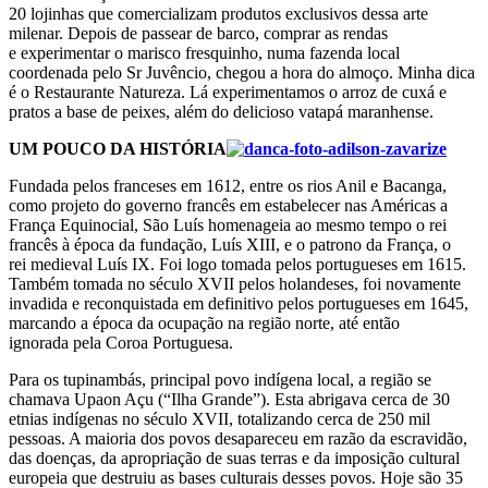
20 lojinhas que comercializam produtos exclusivos dessa arte
milenar. Depois de passear de barco, comprar as rendas
e experimentar o marisco fresquinho, numa fazenda local
coordenada pelo Sr Juvêncio, chegou a hora do almoço. Minha dica
é o Restaurante Natureza. Lá experimentamos o arroz de cuxá e
pratos a base de peixes, além do delicioso vatapá maranhense.
UM POUCO DA HISTÓRIA
Fundada pelos franceses em 1612, entre os rios Anil e Bacanga,
como projeto do governo francês em estabelecer nas Américas a
França Equinocial, São Luís homenageia ao mesmo tempo o rei
francês à época da fundação, Luís XIII, e o patrono da França, o
rei medieval Luís IX. Foi logo tomada pelos portugueses em 1615.
Também tomada no século XVII pelos holandeses, foi novamente
invadida e reconquistada em definitivo pelos portugueses em 1645,
marcando a época da ocupação na região norte, até então
ignorada pela Coroa Portuguesa.
Para os tupinambás, principal povo indígena local, a região se
chamava Upaon Açu (“Ilha Grande”). Esta abrigava cerca de 30
etnias indígenas no século XVII, totalizando cerca de 250 mil
pessoas. A maioria dos povos desapareceu em razão da escravidão,
das doenças, da apropriação de suas terras e da imposição cultural
europeia que destruiu as bases culturais desses povos. Hoje são 35