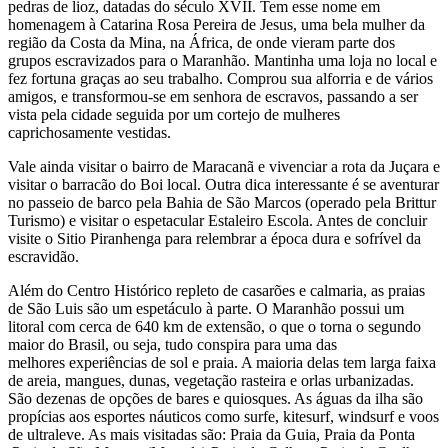
pedras de lioz, datadas do século XVII. Tem esse nome em
homenagem à Catarina Rosa Pereira de Jesus, uma bela mulher da
região da Costa da Mina, na África, de onde vieram parte dos
grupos escravizados para o Maranhão. Mantinha uma loja no local e
fez fortuna graças ao seu trabalho. Comprou sua alforria e de vários
amigos, e transformou-se em senhora de escravos, passando a ser
vista pela cidade seguida por um cortejo de mulheres
caprichosamente vestidas.
Vale ainda visitar o bairro de Maracanã e vivenciar a rota da Juçara e
visitar o barracão do Boi local. Outra dica interessante é se aventurar
no passeio de barco pela Bahia de São Marcos (operado pela Brittur
Turismo) e visitar o espetacular Estaleiro Escola. Antes de concluir
visite o Sitio Piranhenga para relembrar a época dura e sofrível da
escravidão.
Além do Centro Histórico repleto de casarões e calmaria, as praias
de São Luis são um espetáculo à parte. O Maranhão possui um
litoral com cerca de 640 km de extensão, o que o torna o segundo
maior do Brasil, ou seja, tudo conspira para uma das
melhores experiências de sol e praia. A maioria delas tem larga faixa
de areia, mangues, dunas, vegetação rasteira e orlas urbanizadas.
São dezenas de opções de bares e quiosques. As águas da ilha são
propícias aos esportes náuticos como surfe, kitesurf, windsurf e voos
de ultraleve. As mais visitadas são: Praia da Guia, Praia da Ponta