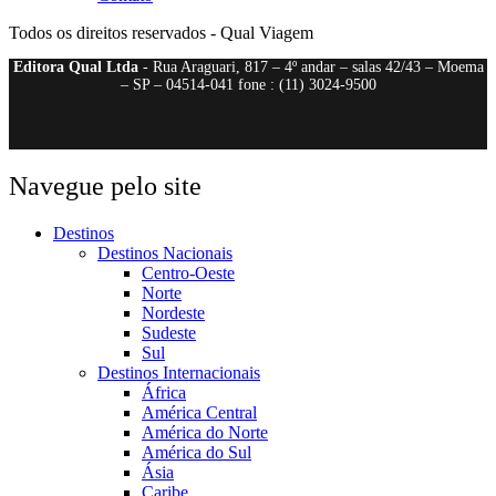
Todos os direitos reservados - Qual Viagem
Editora Qual Ltda
- Rua Araguari, 817 – 4º andar – salas 42/43 – Moema
– SP – 04514-041 fone : (11) 3024-9500
Navegue pelo site
Destinos
Destinos Nacionais
Centro-Oeste
Norte
Nordeste
Sudeste
Sul
Destinos Internacionais
África
América Central
América do Norte
América do Sul
Ásia
Caribe