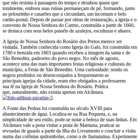
que não resistiu à passagem do tempo e desabou quase que
totalmente, embora suas ruínas permaneçam de pé, formando, junto
ao pelourinho e casarões que a circundam, um incomum e belo
cartão-postal. Depois de passar por obras de restauração, a igreja e o
convento de Nossa Senhora do Carmo, construída a partir de 1660,
se destaca com seus belos painéis de azulejos, esculturas e altares.
A Igreja de Nossa Senhora do Rosário dos Pretos merece ser
visitada. Também conhecida como Igreja do Galo, foi construída em
1780 e benzida em 1803 quando recebeu a imagem da santa e de
São Benedito, padroeiro do povo negro. No mês de agosto,
acontece uma das mais importantes festas religiosas e culturais do
município, a Festa de São Benedito. Uma curiosidade: sendo os
negros proibidos ou desencorajados a frequentarem as
principais igrejas da cidade, eram eles obrigados a professarem
sua fé na Igreja de Nossa Senhora do Rosário. Prática
que, naturalmente, não existia apenas em Alcântara.
A Fonte das Pedras foi construída no século XVIII para
abastecimento de água. Localiza-se na Rua Pequena, e, na
simplicidade de seu estilo, pode-se notar a beleza de suas linhas. Em
Alcântara vale a pena visitar a praia de Mamuna, praticar as
revoadas de guarás a partir da Ilha do Livramento e concluir a visita
numa das colônias quilombolas, como a de Itamatatiua. Experimente