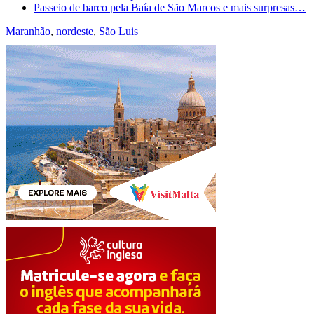
Passeio de barco pela Baía de São Marcos e mais surpresas…
Maranhão
,
nordeste
,
São Luis