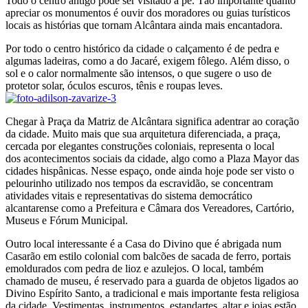
Todo o centro antigo pode ser visitado a pé. Tão importante quanto
apreciar os monumentos é ouvir dos moradores ou guias turísticos
locais as histórias que tornam Alcântara ainda mais encantadora.
Por todo o centro histórico da cidade o calçamento é de pedra e
algumas ladeiras, como a do Jacaré, exigem fôlego. Além disso, o
sol e o calor normalmente são intensos, o que sugere o uso de
protetor solar, óculos escuros, tênis e roupas leves.
Chegar à Praça da Matriz de Alcântara significa adentrar ao coração
da cidade. Muito mais que sua arquitetura diferenciada, a praça,
cercada por elegantes construções coloniais, representa o local
dos acontecimentos sociais da cidade, algo como a Plaza Mayor das
cidades hispânicas. Nesse espaço, onde ainda hoje pode ser visto o
pelourinho utilizado nos tempos da escravidão, se concentram
atividades vitais e representativas do sistema democrático
alcantarense como a Prefeitura e Câmara dos Vereadores, Cartório,
Museus e Fórum Municipal.
Outro local interessante é a Casa do Divino que é abrigada num
Casarão em estilo colonial com balcões de sacada de ferro, portais
emoldurados com pedra de lioz e azulejos. O local, também
chamado de museu, é reservado para a guarda de objetos ligados ao
Divino Espírito Santo, a tradicional e mais importante festa religiosa
da cidade. Vestimentas, instrumentos, estandartes, altar e joias estão