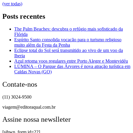
(ver todas)
Posts recentes
The Palm Beaches: descubra o refúgio mais sofisticado da
Flórida
Espírito Santo consolida vocação para o turismo religioso
muito além da Festa da Penha
Eclipse total do Sol será transmitido ao vivo de um voo da
Iberia
Azul retoma voos regulares entre Porto Alegre e Montevidéu
LÚMINA – O Parque das Árvores é nova atração turística em
Caldas Novas (GO)
Contate-nos
(11) 3024-9500
viagem@editoraqual.com.br
Assine nossa newslleter
[sibwp_form id=22]