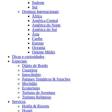
Sudeste
Sul
Destinos Internacionais
África
América Central
América do Norte
América do Sul
Ásia
Caribe
Europa
Oceania
Oriente Médio
Dicas e curiosidades
Especiais
Diário de Bordo
Cruzeiros
Intercâmbio
Parques Temáticos & Atrações
Mochilão
Ecoturismo
Turismo de Aventura
Turismo Religioso
Serviços
Hotéis & Resorts
Hostel