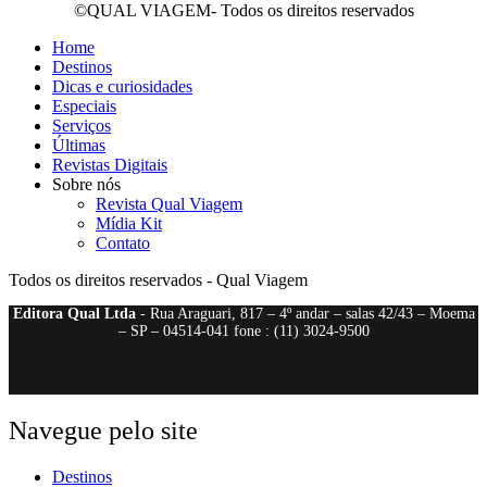
©QUAL VIAGEM- Todos os direitos reservados
Home
Destinos
Dicas e curiosidades
Especiais
Serviços
Últimas
Revistas Digitais
Sobre nós
Revista Qual Viagem
Mídia Kit
Contato
Todos os direitos reservados - Qual Viagem
Editora Qual Ltda
- Rua Araguari, 817 – 4º andar – salas 42/43 – Moema
– SP – 04514-041 fone : (11) 3024-9500
Navegue pelo site
Destinos