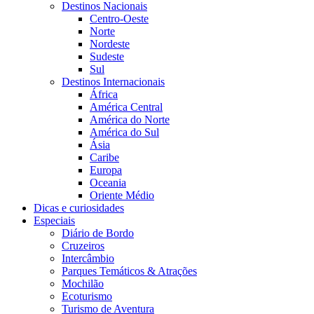
Destinos Nacionais
Centro-Oeste
Norte
Nordeste
Sudeste
Sul
Destinos Internacionais
África
América Central
América do Norte
América do Sul
Ásia
Caribe
Europa
Oceania
Oriente Médio
Dicas e curiosidades
Especiais
Diário de Bordo
Cruzeiros
Intercâmbio
Parques Temáticos & Atrações
Mochilão
Ecoturismo
Turismo de Aventura