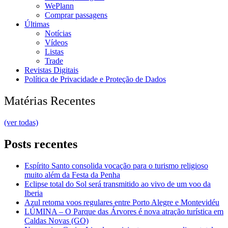
WePlann
Comprar passagens
Últimas
Notícias
Vídeos
Listas
Trade
Revistas Digitais
Política de Privacidade e Proteção de Dados
Matérias Recentes
(ver todas)
Posts recentes
Espírito Santo consolida vocação para o turismo religioso
muito além da Festa da Penha
Eclipse total do Sol será transmitido ao vivo de um voo da
Iberia
Azul retoma voos regulares entre Porto Alegre e Montevidéu
LÚMINA – O Parque das Árvores é nova atração turística em
Caldas Novas (GO)