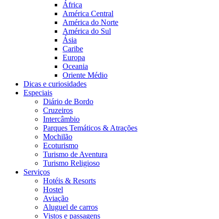
África
América Central
América do Norte
América do Sul
Ásia
Caribe
Europa
Oceania
Oriente Médio
Dicas e curiosidades
Especiais
Diário de Bordo
Cruzeiros
Intercâmbio
Parques Temáticos & Atrações
Mochilão
Ecoturismo
Turismo de Aventura
Turismo Religioso
Serviços
Hotéis & Resorts
Hostel
Aviação
Aluguel de carros
Vistos e passagens