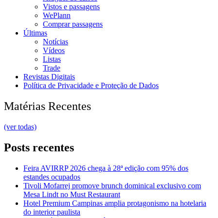
Vistos e passagens
WePlann
Comprar passagens
Últimas
Notícias
Vídeos
Listas
Trade
Revistas Digitais
Política de Privacidade e Proteção de Dados
Matérias Recentes
(ver todas)
Posts recentes
Feira AVIRRP 2026 chega à 28ª edição com 95% dos
estandes ocupados
Tivoli Mofarrej promove brunch dominical exclusivo com
Mesa Lindt no Must Restaurant
Hotel Premium Campinas amplia protagonismo na hotelaria
do interior paulista