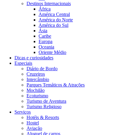
Destinos Internacionais
África
América Central
América do Norte
América do Sul
Ásia
Caribe
Europa
Oceania
Oriente Médio
Dicas e curiosidades
Especiais
Diário de Bordo
Cruzeiros
Intercâmbio
Parques Temáticos & Atrações
Mochilão
Ecoturismo
Turismo de Aventura
Turismo Religioso
Serviços
Hotéis & Resorts
Hostel
Aviação
Aluguel de carros