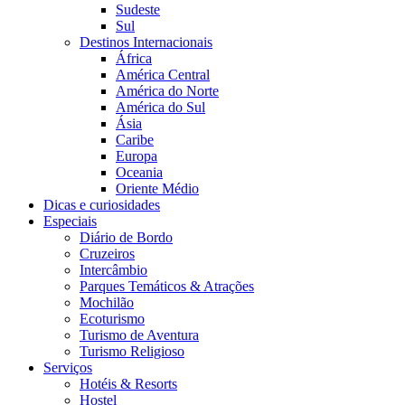
Sudeste
Sul
Destinos Internacionais
África
América Central
América do Norte
América do Sul
Ásia
Caribe
Europa
Oceania
Oriente Médio
Dicas e curiosidades
Especiais
Diário de Bordo
Cruzeiros
Intercâmbio
Parques Temáticos & Atrações
Mochilão
Ecoturismo
Turismo de Aventura
Turismo Religioso
Serviços
Hotéis & Resorts
Hostel