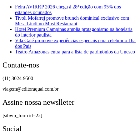
Feira AVIRRP 2026 chega à 28ª edição com 95% dos
estandes ocupados
Tivoli Mofarrej promove brunch dominical exclusivo com
Mesa Lindt no Must Restaurant
Hotel Premium Campinas amplia protagonismo na hotelaria
do interior paulista
Vila Galé promove experiências especiais para celebrar o Dia
dos Pais
Teatro Amazonas entra para a lista de patrimônios da Unesco
Contate-nos
(11) 3024-9500
viagem@editoraqual.com.br
Assine nossa newslleter
[sibwp_form id=22]
Social