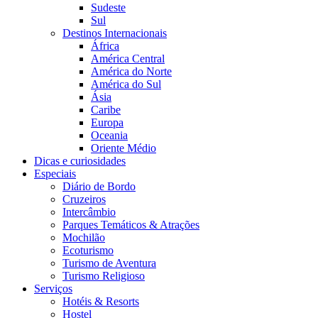
Sudeste
Sul
Destinos Internacionais
África
América Central
América do Norte
América do Sul
Ásia
Caribe
Europa
Oceania
Oriente Médio
Dicas e curiosidades
Especiais
Diário de Bordo
Cruzeiros
Intercâmbio
Parques Temáticos & Atrações
Mochilão
Ecoturismo
Turismo de Aventura
Turismo Religioso
Serviços
Hotéis & Resorts
Hostel