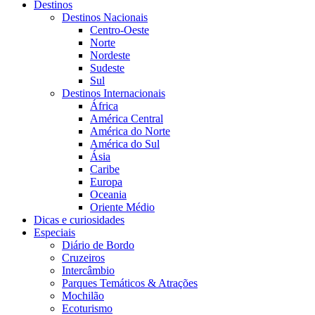
Destinos
Destinos Nacionais
Centro-Oeste
Norte
Nordeste
Sudeste
Sul
Destinos Internacionais
África
América Central
América do Norte
América do Sul
Ásia
Caribe
Europa
Oceania
Oriente Médio
Dicas e curiosidades
Especiais
Diário de Bordo
Cruzeiros
Intercâmbio
Parques Temáticos & Atrações
Mochilão
Ecoturismo