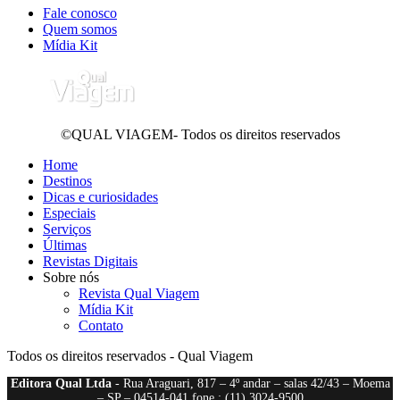
Fale conosco
Quem somos
Mídia Kit
©QUAL VIAGEM- Todos os direitos reservados
Home
Destinos
Dicas e curiosidades
Especiais
Serviços
Últimas
Revistas Digitais
Sobre nós
Revista Qual Viagem
Mídia Kit
Contato
Todos os direitos reservados - Qual Viagem
Editora Qual Ltda
- Rua Araguari, 817 – 4º andar – salas 42/43 – Moema
– SP – 04514-041 fone : (11) 3024-9500