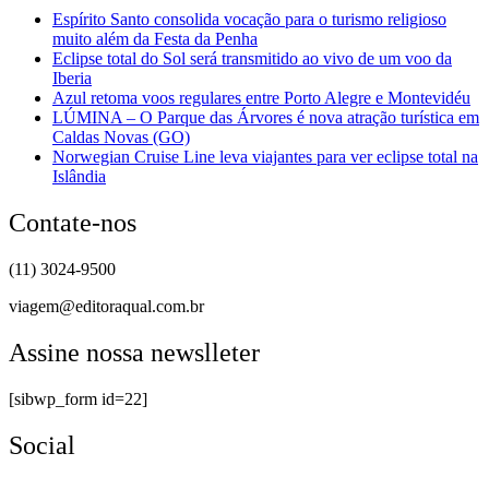
Espírito Santo consolida vocação para o turismo religioso
muito além da Festa da Penha
Eclipse total do Sol será transmitido ao vivo de um voo da
Iberia
Azul retoma voos regulares entre Porto Alegre e Montevidéu
LÚMINA – O Parque das Árvores é nova atração turística em
Caldas Novas (GO)
Norwegian Cruise Line leva viajantes para ver eclipse total na
Islândia
Contate-nos
(11) 3024-9500
viagem@editoraqual.com.br
Assine nossa newslleter
[sibwp_form id=22]
Social