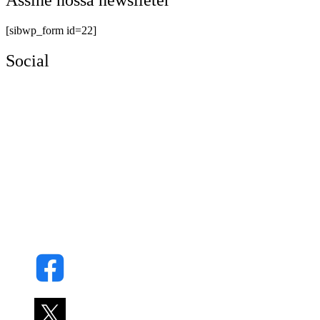
Assine nossa newslleter
[sibwp_form id=22]
Social