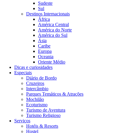
Sudeste
Sul
Destinos Internacionais
África
América Central
América do Norte
América do Sul
Ásia
Caribe
Europa
Oceania
Oriente Médio
Dicas e curiosidades
Especiais
Diário de Bordo
Cruzeiros
Intercâmbio
Parques Temáticos & Atrações
Mochilão
Ecoturismo
Turismo de Aventura
Turismo Religioso
Serviços
Hotéis & Resorts
Hostel