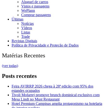
Aluguel de carros
Vistos e passagens
WePlann
Comprar passagens
Últimas
Notícias
Vídeos
Listas
Trade
Revistas Digitais
Política de Privacidade e Proteção de Dados
Matérias Recentes
(ver todas)
Posts recentes
Feira AVIRRP 2026 chega à 28ª edição com 95% dos
estandes ocupados
Tivoli Mofarrej promove brunch dominical exclusivo com
Mesa Lindt no Must Restaurant
Hotel Premium Campinas amplia protagonismo na hotelaria
do interior paulista