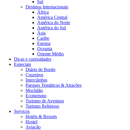
Sul
Destinos Internacionais
África
América Central
América do Norte
América do Sul
Ásia
Caribe
Europa
Oceania
Oriente Médio
Dicas e curiosidades
Especiais
Diário de Bordo
Cruzeiros
Intercâmbio
Parques Temáticos & Atrações
Mochilão
Ecoturismo
Turismo de Aventura
Turismo Religioso
Serviços
Hotéis & Resorts
Hostel
Aviação