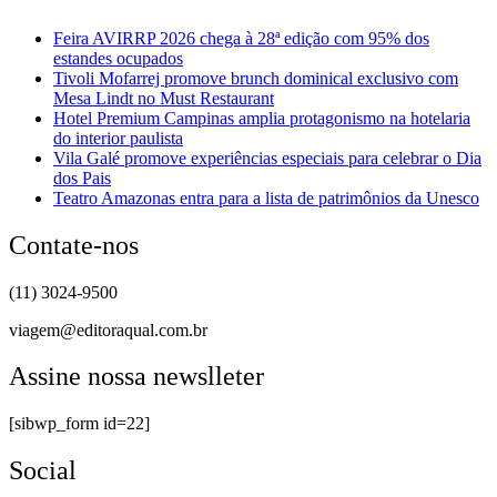
Feira AVIRRP 2026 chega à 28ª edição com 95% dos
estandes ocupados
Tivoli Mofarrej promove brunch dominical exclusivo com
Mesa Lindt no Must Restaurant
Hotel Premium Campinas amplia protagonismo na hotelaria
do interior paulista
Vila Galé promove experiências especiais para celebrar o Dia
dos Pais
Teatro Amazonas entra para a lista de patrimônios da Unesco
Contate-nos
(11) 3024-9500
viagem@editoraqual.com.br
Assine nossa newslleter
[sibwp_form id=22]
Social