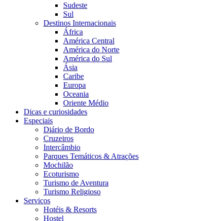
Sudeste
Sul
Destinos Internacionais
África
América Central
América do Norte
América do Sul
Ásia
Caribe
Europa
Oceania
Oriente Médio
Dicas e curiosidades
Especiais
Diário de Bordo
Cruzeiros
Intercâmbio
Parques Temáticos & Atrações
Mochilão
Ecoturismo
Turismo de Aventura
Turismo Religioso
Serviços
Hotéis & Resorts
Hostel