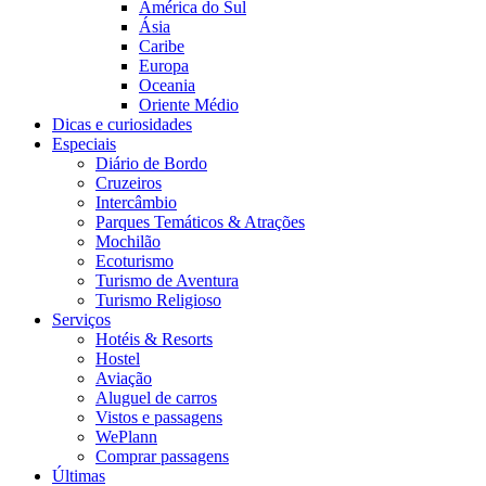
América do Sul
Ásia
Caribe
Europa
Oceania
Oriente Médio
Dicas e curiosidades
Especiais
Diário de Bordo
Cruzeiros
Intercâmbio
Parques Temáticos & Atrações
Mochilão
Ecoturismo
Turismo de Aventura
Turismo Religioso
Serviços
Hotéis & Resorts
Hostel
Aviação
Aluguel de carros
Vistos e passagens
WePlann
Comprar passagens
Últimas