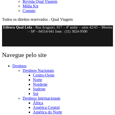
Revista Qual Viagem
Mídia Kit
Contato
Todos os direitos reservados - Qual Viagem
Editora Qual Ltda
- Rua Araguari, 817 – 4º andar – salas 42/43 – Moema
– SP – 04514-041 fone : (11) 3024-9500
Navegue pelo site
Destinos
Destinos Nacionais
Centro-Oeste
Norte
Nordeste
Sudeste
Sul
Destinos Internacionais
África
América Central
América do Norte