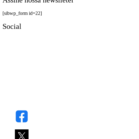
Assine nossa newslleter
[sibwp_form id=22]
Social