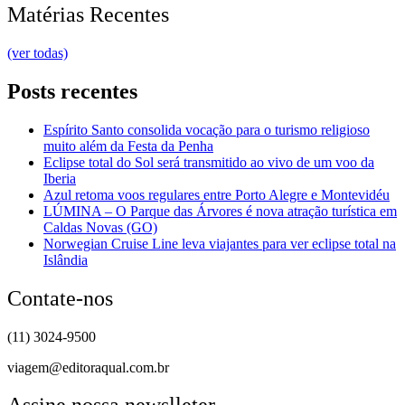
Matérias Recentes
(ver todas)
Posts recentes
Espírito Santo consolida vocação para o turismo religioso
muito além da Festa da Penha
Eclipse total do Sol será transmitido ao vivo de um voo da
Iberia
Azul retoma voos regulares entre Porto Alegre e Montevidéu
LÚMINA – O Parque das Árvores é nova atração turística em
Caldas Novas (GO)
Norwegian Cruise Line leva viajantes para ver eclipse total na
Islândia
Contate-nos
(11) 3024-9500
viagem@editoraqual.com.br